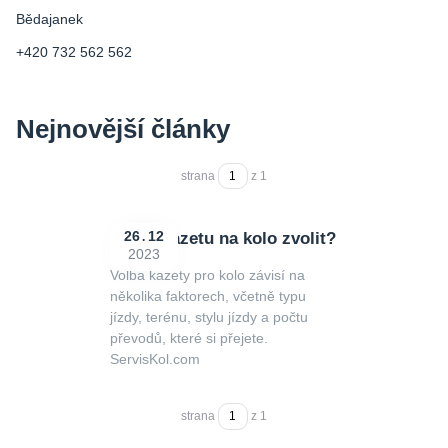
Bědajanek
+420 732 562 562
Nejnovější články
strana
z 1
Jakou kazetu na kolo zvolit?
26
12
2023
Volba kazety pro kolo závisí na
několika faktorech, včetně typu
jízdy, terénu, stylu jízdy a počtu
převodů, které si přejete.
ServisKol.com
strana
z 1