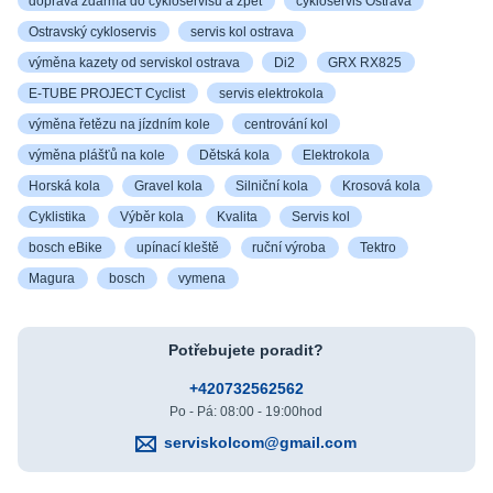
doprava zdarma do cykloservisu a zpět
cykloservis Ostrava
Ostravský cykloservis
servis kol ostrava
výměna kazety od serviskol ostrava
Di2
GRX RX825
E-TUBE PROJECT Cyclist
servis elektrokola
výměna řetězu na jízdním kole
centrování kol
výměna plášťů na kole
Dětská kola
Elektrokola
Horská kola
Gravel kola
Silniční kola
Krosová kola
Cyklistika
Výběr kola
Kvalita
Servis kol
bosch eBike
upínací kleště
ruční výroba
Tektro
Magura
bosch
vymena
Potřebujete poradit?
+420732562562
Po - Pá: 08:00 - 19:00hod
serviskolcom@gmail.com