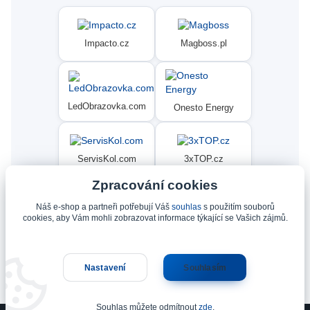
Impacto.cz
Magboss.pl
LedObrazovka.com
Onesto Energy
ServisKol.com
3xTOP.cz
Zpracování cookies
Náš e-shop a partneři potřebují Váš
souhlas
s použitím souborů
Condat
Ninex.cz
cookies, aby Vám mohli zobrazovat informace týkající se Vašich zájmů.
Nastavení
Souhlasím
Upravit sběr cookies.
Souhlas můžete odmítnout
zde
.