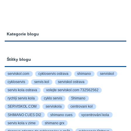
Kategorie blogu
Štítky blogu
serviskol.com
cykloservis ostrava
shimano
serviskol
cykloservis
servis kol
serviskol ostrava
servis kola ostrava
volejte serviskol.com 732562562
rychlý servis kola
cyklo servis
Shimano
SERVISKOL.COM
serviskola
centrovani kol
SHIMANO CUES DI2
shimano cues
vycentrování kola
servis kola v zime
shimano grx