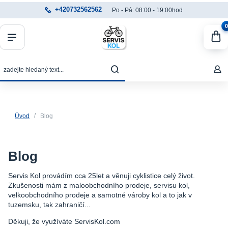
+420732562562
Po - Pá: 08:00 - 19:00hod
0
Úvod
Blog
Blog
Servis Kol provádím cca 25let a věnuji cyklistice celý život.
Zkušenosti mám z maloobchodního prodeje, servisu kol,
velkoobchodního prodeje a samotné vároby kol a to jak v
tuzemsku, tak zahraničí...
Děkuji, že využíváte ServisKol.com