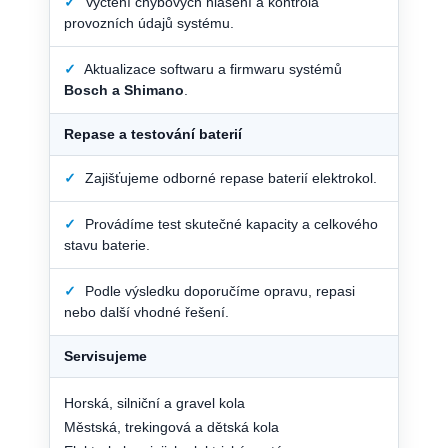
✓
Vyčtení chybových hlášení a kontrola
provozních údajů systému.
✓
Aktualizace softwaru a firmwaru systémů
Bosch a Shimano
.
Repase a testování baterií
✓
Zajišťujeme odborné repase baterií elektrokol.
✓
Provádíme test skutečné kapacity a celkového
stavu baterie.
✓
Podle výsledku doporučíme opravu, repasi
nebo další vhodné řešení.
Servisujeme
Horská, silniční a gravel kola
Městská, trekingová a dětská kola