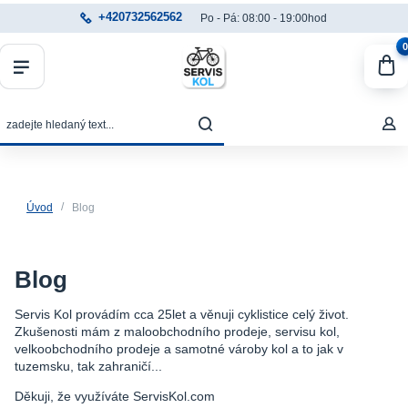
+420732562562
Po - Pá: 08:00 - 19:00hod
0
Úvod
Blog
Blog
Servis Kol provádím cca 25let a věnuji cyklistice celý život.
Zkušenosti mám z maloobchodního prodeje, servisu kol,
velkoobchodního prodeje a samotné vároby kol a to jak v
tuzemsku, tak zahraničí...
Děkuji, že využíváte ServisKol.com