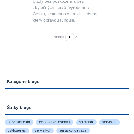
brzdy bez poškození a bez
zbytečných nervů. Vyrobeno v
Česku, testováno v praxi – nástroj,
který opravdu funguje.
strana
z 1
Kategorie blogu
Štítky blogu
serviskol.com
cykloservis ostrava
shimano
serviskol
cykloservis
servis kol
serviskol ostrava