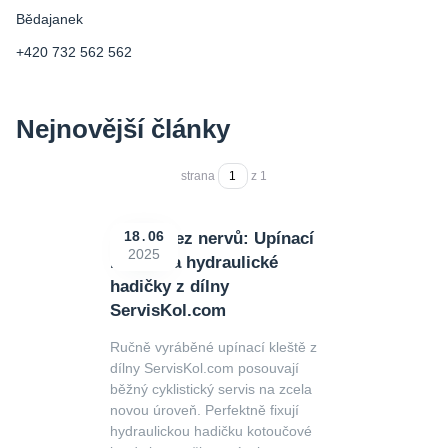
Bědajanek
+420 732 562 562
Nejnovější články
strana
z 1
Servis bez nervů: Upínací
18
06
2025
kleště na hydraulické
hadičky z dílny
ServisKol.com
Ručně vyráběné upínací kleště z
dílny ServisKol.com posouvají
běžný cyklistický servis na zcela
novou úroveň. Perfektně fixují
hydraulickou hadičku kotoučové