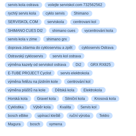
servis kola ostrava
volejte serviskol.com 732562562
rychlý servis kola
cyklo servis
Shimano
SERVISKOL.COM
serviskola
centrovani kol
SHIMANO CUES DI2
shimano cues
vycentrování kola
servis kola v zime
shimano grx
doprava zdarma do cykloservisu a zpět
cykloservis Ostrava
Ostravský cykloservis
servis kol ostrava
výměna kazety od serviskol ostrava
Di2
GRX RX825
E-TUBE PROJECT Cyclist
servis elektrokola
výměna řetězu na jízdním kole
centrování kol
výměna plášťů na kole
Dětská kola
Elektrokola
Horská kola
Gravel kola
Silniční kola
Krosová kola
Cyklistika
Výběr kola
Kvalita
Servis kol
bosch eBike
upínací kleště
ruční výroba
Tektro
Magura
bosch
vymena