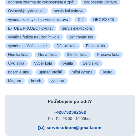
doprava zdarma do cykloservisu a zpět
cykloservis Ostrava
Ostravský cykloservis
servis kol ostrava
výměna kazety od serviskol ostrava
Di2
GRX RX825
E-TUBE PROJECT Cyclist
servis elektrokola
výměna řetězu na jízdním kole
centrování kol
výměna plášťů na kole
Dětská kola
Elektrokola
Horská kola
Gravel kola
Silniční kola
Krosová kola
Cyklistika
Výběr kola
Kvalita
Servis kol
bosch eBike
upínací kleště
ruční výroba
Tektro
Magura
bosch
vymena
Potřebujete poradit?
+420732562562
Po - Pá: 08:00 - 19:00hod
serviskolcom@gmail.com