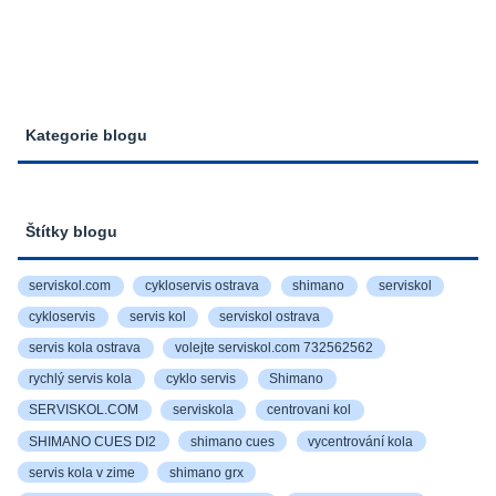
Kategorie blogu
Štítky blogu
serviskol.com
cykloservis ostrava
shimano
serviskol
cykloservis
servis kol
serviskol ostrava
servis kola ostrava
volejte serviskol.com 732562562
rychlý servis kola
cyklo servis
Shimano
SERVISKOL.COM
serviskola
centrovani kol
SHIMANO CUES DI2
shimano cues
vycentrování kola
servis kola v zime
shimano grx