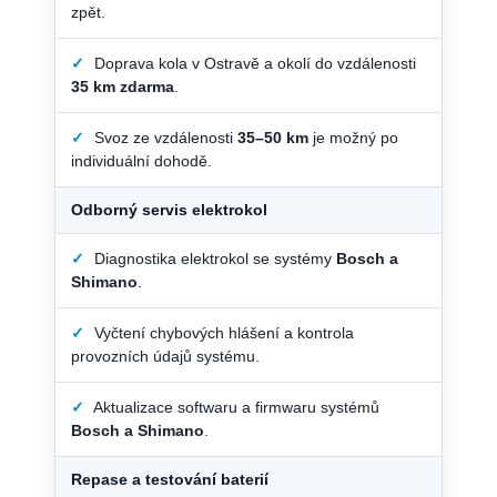
zpět.
✓
Doprava kola v Ostravě a okolí do vzdálenosti
35 km zdarma
.
✓
Svoz ze vzdálenosti
35–50 km
je možný po
individuální dohodě.
Odborný servis elektrokol
✓
Diagnostika elektrokol se systémy
Bosch a
Shimano
.
✓
Vyčtení chybových hlášení a kontrola
provozních údajů systému.
✓
Aktualizace softwaru a firmwaru systémů
Bosch a Shimano
.
Repase a testování baterií