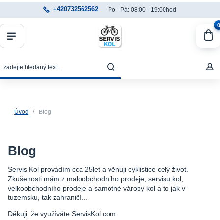
+420732562562
Po - Pá: 08:00 - 19:00hod
0
Úvod
Blog
Blog
Servis Kol provádím cca 25let a věnuji cyklistice celý život.
Zkušenosti mám z maloobchodního prodeje, servisu kol,
velkoobchodního prodeje a samotné vároby kol a to jak v
tuzemsku, tak zahraničí...
Děkuji, že využíváte ServisKol.com