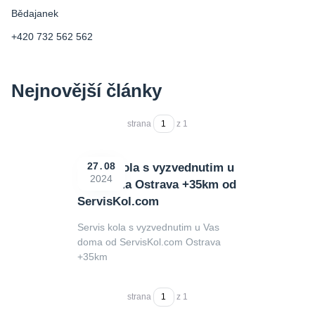
Bědajanek
+420 732 562 562
Nejnovější články
strana
z 1
Servis kola s vyzvednutim u
27
08
2024
Vas doma Ostrava +35km od
ServisKol.com
Servis kola s vyzvednutim u Vas
doma od ServisKol.com Ostrava
+35km
strana
z 1