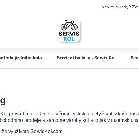
Nevíte si rady? Zav
ntrola jízdního kola
Servisní balíčky - Servis Kol
Ser
og
 Kol provádím cca 25let a věnuji cyklistice celý život. Zkušeno
bchodního prodeje a samotné vároby kol a to jak v tuzemsku, tak
, že využíváte ServisKol.com