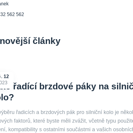
anek
732 562 562
novější články
6
12
023
ké řadící brzdové páky na silni
lo?
výběru řadicích a brzdových pák pro silniční kolo je někol
ových faktorů, které byste měli zvážit, včetně typu použi
ní, kompatibility s ostatními součástmi a vašich osobníc