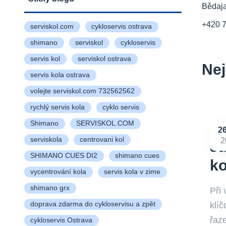
Bědaj
+420 
serviskol.com
cykloservis ostrava
shimano
serviskol
cykloservis
servis kol
serviskol ostrava
Nej
servis kola ostrava
volejte serviskol.com 732562562
rychlý servis kola
cyklo servis
Shimano
SERVISKOL.COM
2
serviskola
centrovani kol
2
Ja
SHIMANO CUES DI2
shimano cues
ko
vycentrování kola
servis kola v zime
shimano grx
Při 
klíč
doprava zdarma do cykloservisu a zpět
řaze
cykloservis Ostrava