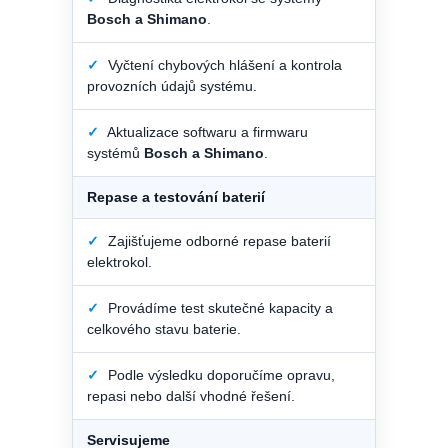
Bosch a Shimano
.
✓
Vyčtení chybových hlášení a kontrola
provozních údajů systému.
✓
Aktualizace softwaru a firmwaru
systémů
Bosch a Shimano
.
Repase a testování baterií
✓
Zajišťujeme odborné repase baterií
elektrokol.
✓
Provádíme test skutečné kapacity a
celkového stavu baterie.
✓
Podle výsledku doporučíme opravu,
repasi nebo další vhodné řešení.
Servisujeme