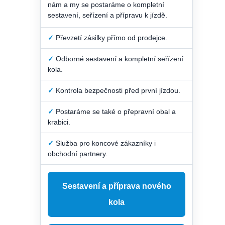
nám a my se postaráme o kompletní
sestavení, seřízení a přípravu k jízdě.
✓
Převzetí zásilky přímo od prodejce.
✓
Odborné sestavení a kompletní seřízení
kola.
✓
Kontrola bezpečnosti před první jízdou.
✓
Postaráme se také o přepravní obal a
krabici.
✓
Služba pro koncové zákazníky i
obchodní partnery.
Sestavení a příprava nového
kola