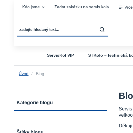
Kdo jsme
Zadat zakázku na servis kola
Více
ServisKol VIP
STKolo – technická ko
Úvod
Blog
Bl
Kategorie blogu
Servis
velkoo
Děkuji
Štítky blogu