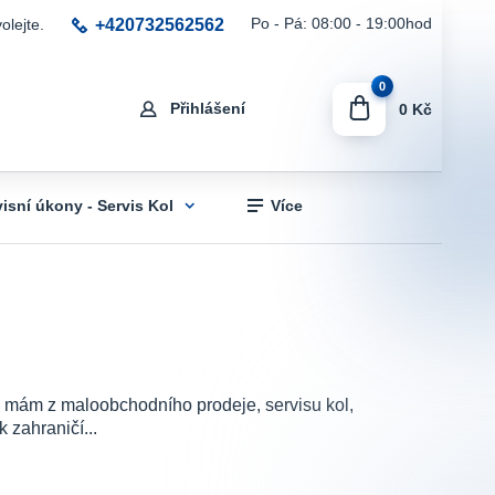
+420732562562
Po - Pá: 08:00 - 19:00hod
olejte.
0
Přihlášení
0 Kč
visní úkony - Servis Kol
Více
sti mám z maloobchodního prodeje, servisu kol,
 zahraničí...