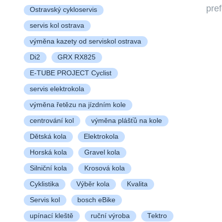
pre
Ostravský cykloservis
servis kol ostrava
výměna kazety od serviskol ostrava
Di2
GRX RX825
E-TUBE PROJECT Cyclist
servis elektrokola
výměna řetězu na jízdním kole
centrování kol
výměna plášťů na kole
Dětská kola
Elektrokola
Horská kola
Gravel kola
Silniční kola
Krosová kola
Cyklistika
Výběr kola
Kvalita
Servis kol
bosch eBike
upínací kleště
ruční výroba
Tektro