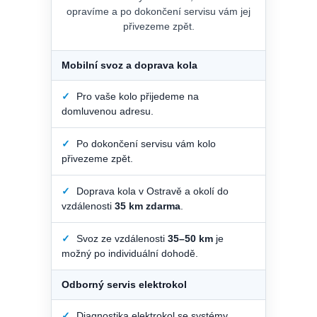
opravíme a po dokončení servisu vám jej
přivezeme zpět.
Mobilní svoz a doprava kola
✓
Pro vaše kolo přijedeme na
domluvenou adresu.
✓
Po dokončení servisu vám kolo
přivezeme zpět.
✓
Doprava kola v Ostravě a okolí do
vzdálenosti
35 km zdarma
.
✓
Svoz ze vzdálenosti
35–50 km
je
možný po individuální dohodě.
Odborný servis elektrokol
✓
Diagnostika elektrokol se systémy