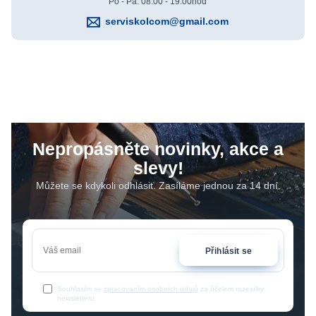
Po - Pá: 08:00 - 19:00hod
serviskolcom@gmail.com
Nepropásněte novinky, akce a
slevy!
Můžete se kdykoli odhlásit. Zasíláme jednou za 14 dní.
Přihlásit se
Souhlasím se
zpracováním osobních údajů
za účelem rozesílky
newsletteru.