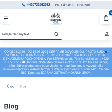
+420732562562
Po - Pá: 08:00 - 19:00hod
0
OD 05.08.2026 - DO 16.08.2026 ČERPÁME DOVOLENOU. PROTO BUDOU
VEŠKERÉ OBJEDNÁVKY ŘEŠENY PO UKONČENÍ A TO OD 17.08.2026.
DĚKUJEME ZA POCHOPENÍ 📞 Pro SERVIS volejte Tým ServisKol.com: +420
732 562 562 🚚 Doprava ZDARMA v Ostravě a okolí do 35 km Kola na servis,
vám rádi vyzvedneme a odservisujeme - naplánujeme si vyzvednutí a
celkovou dopravu v krátkém termínu!! Volejte Tým ServisKol.com +420 732 562
562. Doprava ZDARMA OSTRAVA + OKRUH 35KM.
Úvod
Blog
Blog