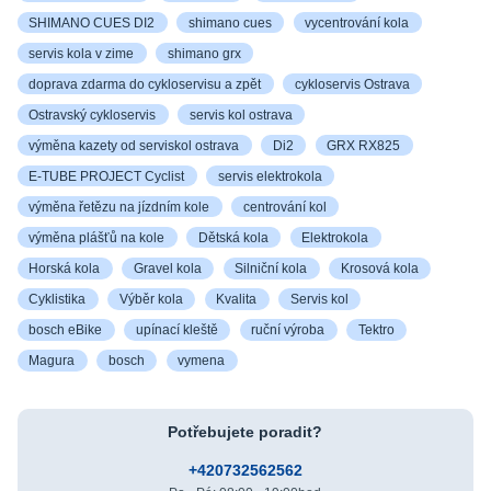
SHIMANO CUES DI2
shimano cues
vycentrování kola
servis kola v zime
shimano grx
doprava zdarma do cykloservisu a zpět
cykloservis Ostrava
Ostravský cykloservis
servis kol ostrava
výměna kazety od serviskol ostrava
Di2
GRX RX825
E-TUBE PROJECT Cyclist
servis elektrokola
výměna řetězu na jízdním kole
centrování kol
výměna plášťů na kole
Dětská kola
Elektrokola
Horská kola
Gravel kola
Silniční kola
Krosová kola
Cyklistika
Výběr kola
Kvalita
Servis kol
bosch eBike
upínací kleště
ruční výroba
Tektro
Magura
bosch
vymena
Potřebujete poradit?
+420732562562