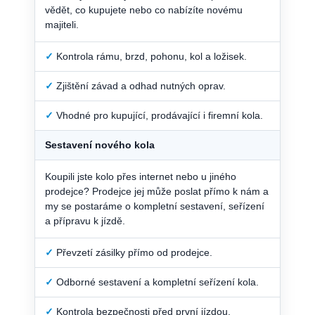
vědět, co kupujete nebo co nabízíte novému
majiteli.
✓
Kontrola rámu, brzd, pohonu, kol a ložisek.
✓
Zjištění závad a odhad nutných oprav.
✓
Vhodné pro kupující, prodávající i firemní kola.
Sestavení nového kola
Koupili jste kolo přes internet nebo u jiného
prodejce? Prodejce jej může poslat přímo k nám a
my se postaráme o kompletní sestavení, seřízení
a přípravu k jízdě.
✓
Převzetí zásilky přímo od prodejce.
✓
Odborné sestavení a kompletní seřízení kola.
✓
Kontrola bezpečnosti před první jízdou.