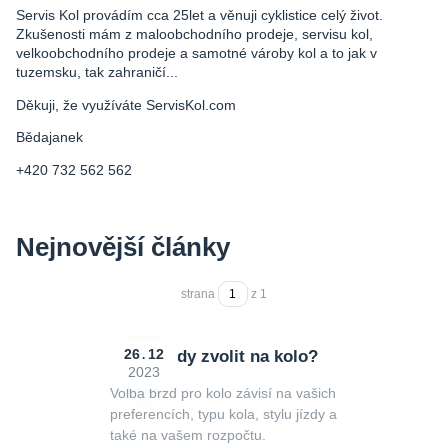
Servis Kol provádím cca 25let a věnuji cyklistice celý život.
Zkušenosti mám z maloobchodního prodeje, servisu kol,
velkoobchodního prodeje a samotné vároby kol a to jak v
tuzemsku, tak zahraničí...
Děkuji, že využíváte ServisKol.com
Bědajanek
+420 732 562 562
Nejnovější články
strana
z 1
Jaké brzdy zvolit na kolo?
26
12
2023
Volba brzd pro kolo závisí na vašich
preferencích, typu kola, stylu jízdy a
také na vašem rozpočtu.