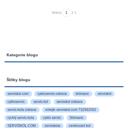
strana
z 1
Kategorie blogu
Štítky blogu
serviskol.com
cykloservis ostrava
shimano
serviskol
cykloservis
servis kol
serviskol ostrava
servis kola ostrava
volejte serviskol.com 732562562
rychlý servis kola
cyklo servis
Shimano
SERVISKOL.COM
serviskola
centrovani kol