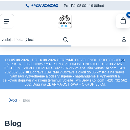
+420732562562
Po - Pá: 08:00 - 19:00hod
0
OD 05.08.2026 - DO 16.08.2026 ČERPÁME DOVOLENOU. PROTO BUDOU
VEŠKERÉ OBJEDNÁVKY ŘEŠENY PO UKONČENÍ A TO OD 17.08.2026.
DĚKUJEME ZA POCHOPENÍ 📞 Pro SERVIS volejte Tým ServisKol.com: +420
732 562 562 🚚 Doprava ZDARMA v Ostravě a okolí do 35 km Kola na servis,
vám rádi vyzvedneme a odservisujeme - naplánujeme si vyzvednutí a
celkovou dopravu v krátkém termínu!! Volejte Tým ServisKol.com +420 732 562
562. Doprava ZDARMA OSTRAVA + OKRUH 35KM.
Úvod
Blog
Blog