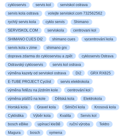
cykloservis
servis kol
serviskol ostrava
servis kola ostrava
volejte serviskol.com 732562562
rychlý servis kola
cyklo servis
Shimano
SERVISKOL.COM
serviskola
centrovani kol
SHIMANO CUES DI2
shimano cues
vycentrování kola
servis kola v zime
shimano grx
doprava zdarma do cykloservisu a zpět
cykloservis Ostrava
Ostravský cykloservis
servis kol ostrava
výměna kazety od serviskol ostrava
Di2
GRX RX825
E-TUBE PROJECT Cyclist
servis elektrokola
výměna řetězu na jízdním kole
centrování kol
výměna plášťů na kole
Dětská kola
Elektrokola
Horská kola
Gravel kola
Silniční kola
Krosová kola
Cyklistika
Výběr kola
Kvalita
Servis kol
bosch eBike
upínací kleště
ruční výroba
Tektro
Magura
bosch
vymena