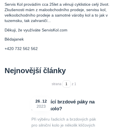
Servis Kol provádím cca 25let a věnuji cyklistice celý život.
Zkušenosti mám z maloobchodního prodeje, servisu kol,
velkoobchodního prodeje a samotné vároby kol a to jak v
tuzemsku, tak zahraničí...
Děkuji, že využíváte ServisKol.com
Bědajanek
+420 732 562 562
Nejnovější články
strana
z 1
Jaké řadící brzdové páky na
26
12
2023
silniční kolo?
Při výběru řadicích a brzdových pák
pro silniční kolo je několik klíčových