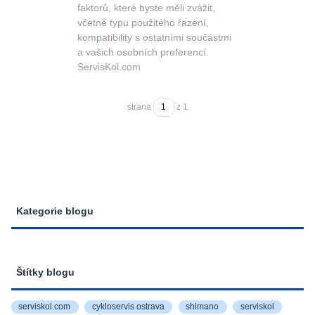
faktorů, které byste měli zvážit,
včetně typu použitého řazení,
kompatibility s ostatními součástmi
a vašich osobních preferencí.
ServisKol.com
strana
z 1
Kategorie blogu
Štítky blogu
serviskol.com
cykloservis ostrava
shimano
serviskol