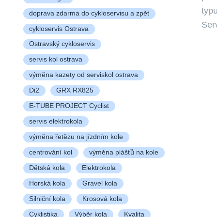
typu
doprava zdarma do cykloservisu a zpět
Ser
cykloservis Ostrava
Ostravský cykloservis
servis kol ostrava
výměna kazety od serviskol ostrava
Di2
GRX RX825
E-TUBE PROJECT Cyclist
servis elektrokola
výměna řetězu na jízdním kole
centrování kol
výměna plášťů na kole
Dětská kola
Elektrokola
Horská kola
Gravel kola
Silniční kola
Krosová kola
Cyklistika
Výběr kola
Kvalita