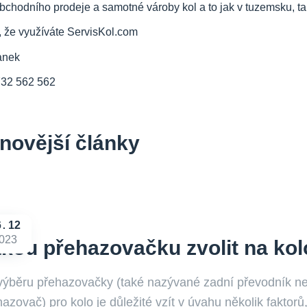
bchodního prodeje a samotné vároby kol a to jak v tuzemsku, tak
, že využíváte ServisKol.com
anek
732 562 562
novější články
6
12
023
kou přehazovačku zvolit na kol
 výběru přehazovačky (také nazývané zadní převodník n
azovač) pro kolo je důležité vzít v úvahu několik faktorů