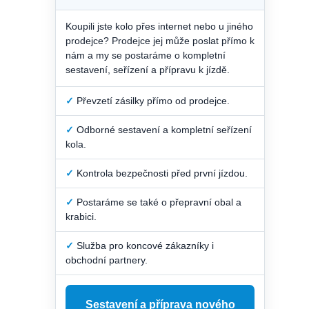
Koupili jste kolo přes internet nebo u jiného
prodejce? Prodejce jej může poslat přímo k
nám a my se postaráme o kompletní
sestavení, seřízení a přípravu k jízdě.
✓
Převzetí zásilky přímo od prodejce.
✓
Odborné sestavení a kompletní seřízení
kola.
✓
Kontrola bezpečnosti před první jízdou.
✓
Postaráme se také o přepravní obal a
krabici.
✓
Služba pro koncové zákazníky i
obchodní partnery.
Sestavení a příprava nového