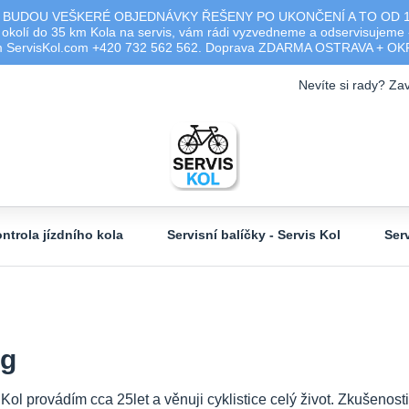
 BUDOU VEŠKERÉ OBJEDNÁVKY ŘEŠENY PO UKONČENÍ A TO OD 17.0
olí do 35 km Kola na servis, vám rádi vyzvedneme a odservisujeme -
ým ServisKol.com +420 732 562 562. Doprava ZDARMA OSTRAVA + O
Nevíte si rady? Zav
ntrola jízdního kola
Servisní balíčky - Servis Kol
Ser
og
 Kol provádím cca 25let a věnuji cyklistice celý život. Zkušeno