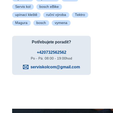
Servis kol
bosch eBike
upínací kleště
ruční výroba
Tektro
Magura
bosch
vymena
Potřebujete poradit?
+420732562562
Po - Pá: 08:00 - 19:00hod
serviskolcom@gmail.com