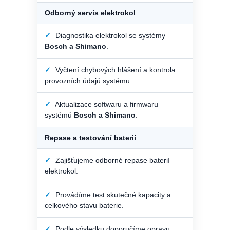
Odborný servis elektrokol
✓
Diagnostika elektrokol se systémy
Bosch a Shimano
.
✓
Vyčtení chybových hlášení a kontrola
provozních údajů systému.
✓
Aktualizace softwaru a firmwaru
systémů
Bosch a Shimano
.
Repase a testování baterií
✓
Zajišťujeme odborné repase baterií
elektrokol.
✓
Provádíme test skutečné kapacity a
celkového stavu baterie.
✓
Podle výsledku doporučíme opravu,