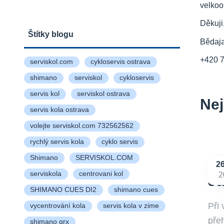
velkoo
Děkuji
Štítky blogu
Bědaj
+420 
serviskol.com
cykloservis ostrava
shimano
serviskol
cykloservis
servis kol
serviskol ostrava
Nej
servis kola ostrava
volejte serviskol.com 732562562
rychlý servis kola
cyklo servis
Shimano
SERVISKOL.COM
2
serviskola
centrovani kol
2
Ja
SHIMANO CUES DI2
shimano cues
Při
vycentrování kola
servis kola v zime
přeh
shimano grx