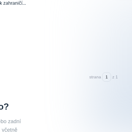
 zahraničí...
strana
z 1
o?
ebo zadní
, včetně