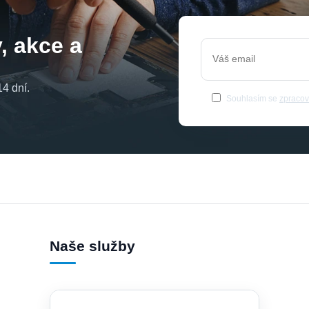
, akce a
4 dní.
Souhlasím se
zpracov
Naše služby