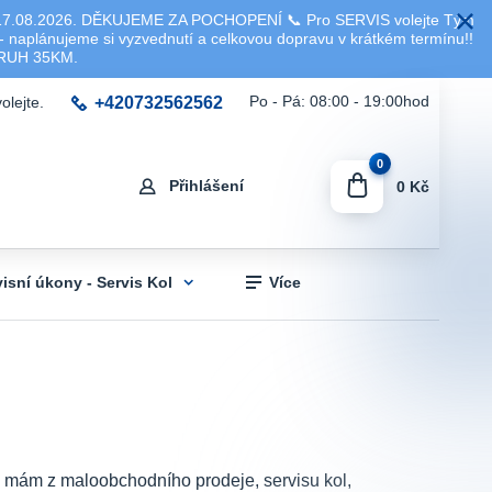
8.2026. DĚKUJEME ZA POCHOPENÍ 📞 Pro SERVIS volejte Tým
 naplánujeme si vyzvednutí a celkovou dopravu v krátkém termínu!!
KRUH 35KM.
+420732562562
Po - Pá: 08:00 - 19:00hod
olejte.
0
Přihlášení
0 Kč
visní úkony - Servis Kol
Více
sti mám z maloobchodního prodeje, servisu kol,