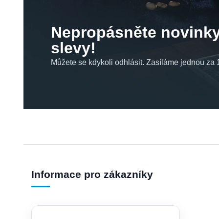
Nepropásněte novinky
slevy!
Můžete se kdykoli odhlásit. Zasíláme jednou za 1
Informace pro zákazníky