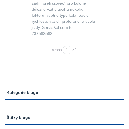
zadní přehazovač) pro kolo je
důležité vzít v úvahu několik
faktorů, včetně typu kola, počtu
rychlostí, vašich preferencí a účelu
jízdy. ServisKol.com tel.:
732562562
strana
z 1
Kategorie blogu
Štítky blogu