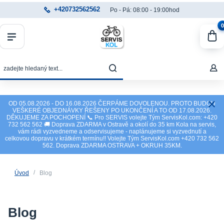
+420732562562
Po - Pá: 08:00 - 19:00hod
0
OD 05.08.2026 - DO 16.08.2026 ČERPÁME DOVOLENOU. PROTO BUDOU
VEŠKERÉ OBJEDNÁVKY ŘEŠENY PO UKONČENÍ A TO OD 17.08.2026.
DĚKUJEME ZA POCHOPENÍ 📞 Pro SERVIS volejte Tým ServisKol.com: +420
732 562 562 🚚 Doprava ZDARMA v Ostravě a okolí do 35 km Kola na servis,
vám rádi vyzvedneme a odservisujeme - naplánujeme si vyzvednutí a
celkovou dopravu v krátkém termínu!! Volejte Tým ServisKol.com +420 732 562
562. Doprava ZDARMA OSTRAVA + OKRUH 35KM.
Úvod
Blog
Blog