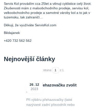
Servis Kol provádím cca 25let a věnuji cyklistice celý život.
Zkušenosti mám z maloobchodního prodeje, servisu kol,
velkoobchodního prodeje a samotné vároby kol a to jak v
tuzemsku, tak zahraničí...
Děkuji, že využíváte ServisKol.com
Bědajanek
+420 732 562 562
Nejnovější články
strana
z 1
Jakou přehazovačku zvolit
26
12
2023
na kolo?
Při výběru přehazovačky (také
nazývané zadní převodník nebo