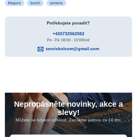
Magura
bosch
vymena
Potřebujete poradit?
+420732562562
Po - Pá: 08:00 - 19:00hod
serviskolcom@gmail.com
Nepropásněte novinky, akce a
slevy!
Můžete se kdykoli odhlásit. Zasíláme jednou za 14 dní.