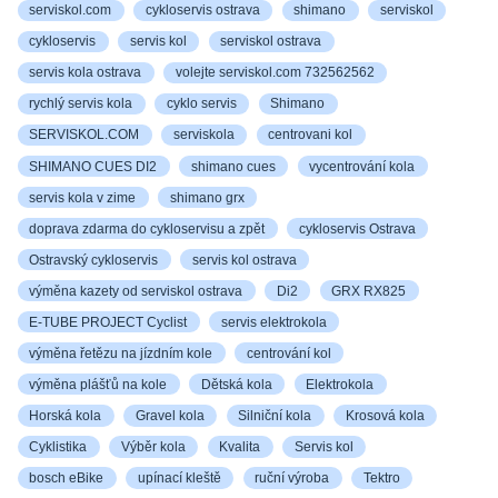
serviskol.com
cykloservis ostrava
shimano
serviskol
cykloservis
servis kol
serviskol ostrava
servis kola ostrava
volejte serviskol.com 732562562
rychlý servis kola
cyklo servis
Shimano
SERVISKOL.COM
serviskola
centrovani kol
SHIMANO CUES DI2
shimano cues
vycentrování kola
servis kola v zime
shimano grx
doprava zdarma do cykloservisu a zpět
cykloservis Ostrava
Ostravský cykloservis
servis kol ostrava
výměna kazety od serviskol ostrava
Di2
GRX RX825
E-TUBE PROJECT Cyclist
servis elektrokola
výměna řetězu na jízdním kole
centrování kol
výměna plášťů na kole
Dětská kola
Elektrokola
Horská kola
Gravel kola
Silniční kola
Krosová kola
Cyklistika
Výběr kola
Kvalita
Servis kol
bosch eBike
upínací kleště
ruční výroba
Tektro