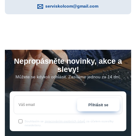
serviskolcom@gmail.com
Nepropásněte novinky, akce a
slevy!
Můžete se kdykoli odhlásit. Zasíláme jednou za 14 dní.
Přihlásit se
Souhlasím se
zpracováním osobních údajů
za účelem rozesílky
newsletteru.