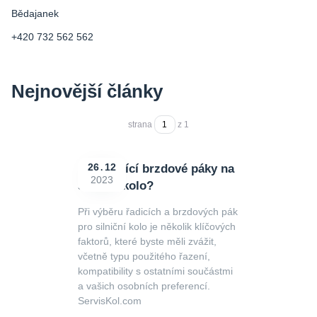
Bědajanek
+420 732 562 562
Nejnovější články
strana
z 1
Jaké řadící brzdové páky na
26
12
2023
silniční kolo?
Při výběru řadicích a brzdových pák
pro silniční kolo je několik klíčových
faktorů, které byste měli zvážit,
včetně typu použitého řazení,
kompatibility s ostatními součástmi
a vašich osobních preferencí.
ServisKol.com