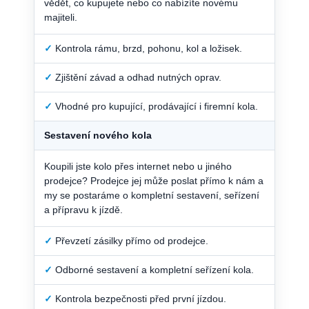
vědět, co kupujete nebo co nabízíte novému
majiteli.
✓
Kontrola rámu, brzd, pohonu, kol a ložisek.
✓
Zjištění závad a odhad nutných oprav.
✓
Vhodné pro kupující, prodávající i firemní kola.
Sestavení nového kola
Koupili jste kolo přes internet nebo u jiného
prodejce? Prodejce jej může poslat přímo k nám a
my se postaráme o kompletní sestavení, seřízení
a přípravu k jízdě.
✓
Převzetí zásilky přímo od prodejce.
✓
Odborné sestavení a kompletní seřízení kola.
✓
Kontrola bezpečnosti před první jízdou.