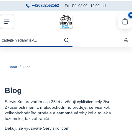
+420732562562
Po - Pá: 08:00 - 19:00hod
0
Úvod
Blog
Blog
Servis Kol provádím cca 25let a věnuji cyklistice celý život.
Zkušenosti mám z maloobchodního prodeje, servisu kol,
velkoobchodního prodeje a samotné vároby kol a to jak v
tuzemsku, tak zahraničí...
Děkuji, že využíváte ServisKol.com