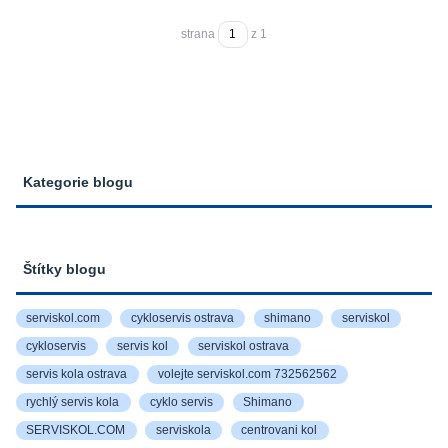
strana
z 1
Kategorie blogu
Štítky blogu
serviskol.com
cykloservis ostrava
shimano
serviskol
cykloservis
servis kol
serviskol ostrava
servis kola ostrava
volejte serviskol.com 732562562
rychlý servis kola
cyklo servis
Shimano
SERVISKOL.COM
serviskola
centrovani kol