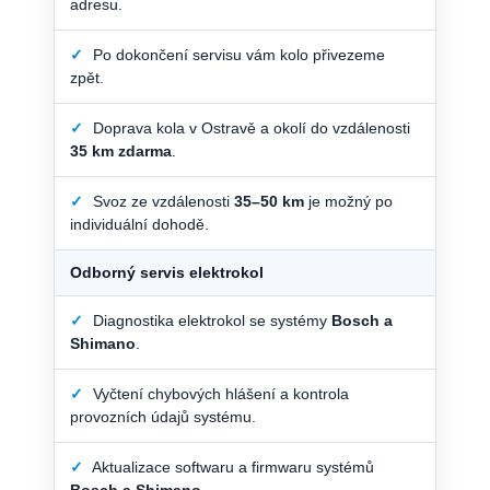
adresu.
✓
Po dokončení servisu vám kolo přivezeme
zpět.
✓
Doprava kola v Ostravě a okolí do vzdálenosti
35 km zdarma
.
✓
Svoz ze vzdálenosti
35–50 km
je možný po
individuální dohodě.
Odborný servis elektrokol
✓
Diagnostika elektrokol se systémy
Bosch a
Shimano
.
✓
Vyčtení chybových hlášení a kontrola
provozních údajů systému.
✓
Aktualizace softwaru a firmwaru systémů
Bosch a Shimano
.