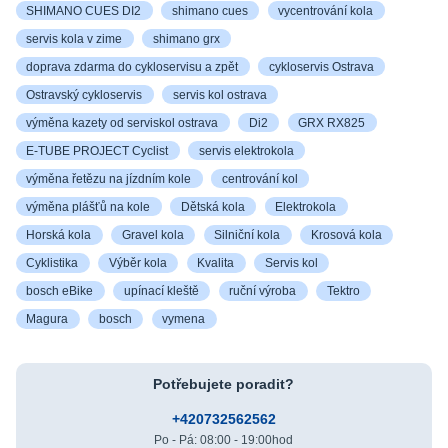
SHIMANO CUES DI2
shimano cues
vycentrování kola
servis kola v zime
shimano grx
doprava zdarma do cykloservisu a zpět
cykloservis Ostrava
Ostravský cykloservis
servis kol ostrava
výměna kazety od serviskol ostrava
Di2
GRX RX825
E-TUBE PROJECT Cyclist
servis elektrokola
výměna řetězu na jízdním kole
centrování kol
výměna plášťů na kole
Dětská kola
Elektrokola
Horská kola
Gravel kola
Silniční kola
Krosová kola
Cyklistika
Výběr kola
Kvalita
Servis kol
bosch eBike
upínací kleště
ruční výroba
Tektro
Magura
bosch
vymena
Potřebujete poradit?
+420732562562
Po - Pá: 08:00 - 19:00hod