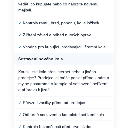
vědět, co kupujete nebo co nabízíte novému
majiteli.
✓
Kontrola rámu, brzd, pohonu, kol a ložisek.
✓
Zjištění závad a odhad nutných oprav.
✓
Vhodné pro kupující, prodávající i firemní kola.
Sestavení nového kola
Koupili jste kolo přes internet nebo u jiného
prodejce? Prodejce jej může poslat přímo k nám a
my se postaráme o kompletní sestavení, seřízení
a přípravu k jízdě.
✓
Převzetí zásilky přímo od prodejce.
✓
Odborné sestavení a kompletní seřízení kola.
✓
Kontrola bezpečnosti před první jízdou.