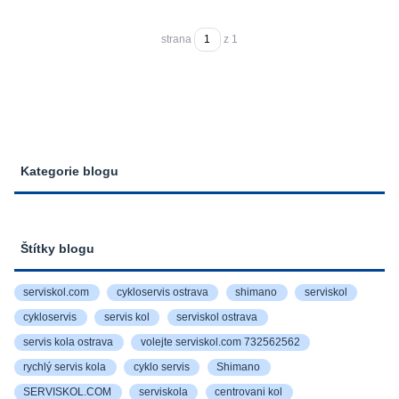
strana
z 1
Kategorie blogu
Štítky blogu
serviskol.com
cykloservis ostrava
shimano
serviskol
cykloservis
servis kol
serviskol ostrava
servis kola ostrava
volejte serviskol.com 732562562
rychlý servis kola
cyklo servis
Shimano
SERVISKOL.COM
serviskola
centrovani kol