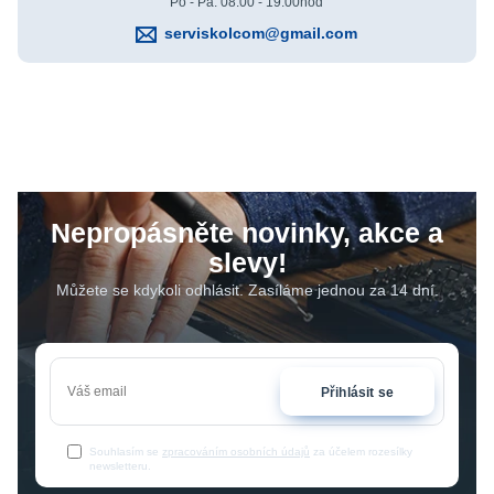
Po - Pá: 08:00 - 19:00hod
serviskolcom@gmail.com
Nepropásněte novinky, akce a
slevy!
Můžete se kdykoli odhlásit. Zasíláme jednou za 14 dní.
Přihlásit se
Souhlasím se
zpracováním osobních údajů
za účelem rozesílky
newsletteru.