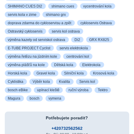
SHIMANO CUES DI2
shimano cues
vycentrování kola
servis kola v zime
shimano grx
doprava zdarma do cykloservisu a zpět
cykloservis Ostrava
Ostravský cykloservis
servis kol ostrava
výměna kazety od serviskol ostrava
Di2
GRX RX825
E-TUBE PROJECT Cyclist
servis elektrokola
výměna řetězu na jízdním kole
centrování kol
výměna plášťů na kole
Dětská kola
Elektrokola
Horská kola
Gravel kola
Silniční kola
Krosová kola
Cyklistika
Výběr kola
Kvalita
Servis kol
bosch eBike
upínací kleště
ruční výroba
Tektro
Magura
bosch
vymena
Potřebujete poradit?
+420732562562