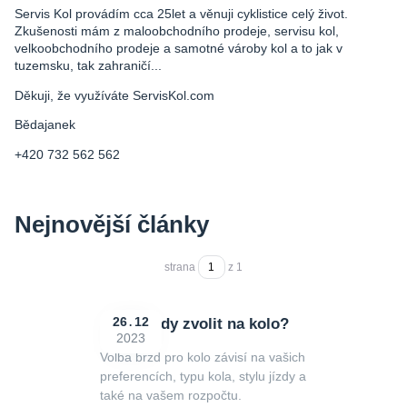
Servis Kol provádím cca 25let a věnuji cyklistice celý život.
Zkušenosti mám z maloobchodního prodeje, servisu kol,
velkoobchodního prodeje a samotné vároby kol a to jak v
tuzemsku, tak zahraničí...
Děkuji, že využíváte ServisKol.com
Bědajanek
+420 732 562 562
Nejnovější články
strana
z 1
Jaké brzdy zvolit na kolo?
26
12
2023
Volba brzd pro kolo závisí na vašich
preferencích, typu kola, stylu jízdy a
také na vašem rozpočtu.