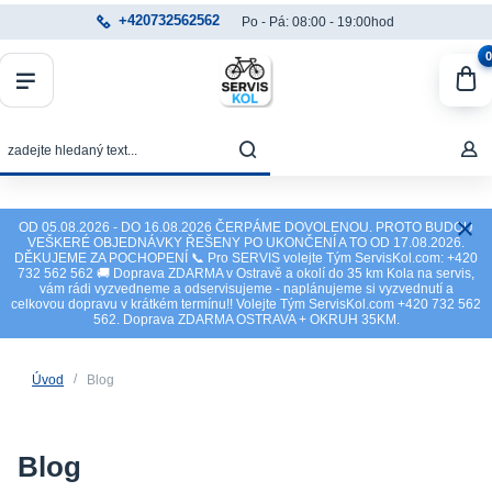
+420732562562
Po - Pá: 08:00 - 19:00hod
0
OD 05.08.2026 - DO 16.08.2026 ČERPÁME DOVOLENOU. PROTO BUDOU
VEŠKERÉ OBJEDNÁVKY ŘEŠENY PO UKONČENÍ A TO OD 17.08.2026.
DĚKUJEME ZA POCHOPENÍ 📞 Pro SERVIS volejte Tým ServisKol.com: +420
732 562 562 🚚 Doprava ZDARMA v Ostravě a okolí do 35 km Kola na servis,
vám rádi vyzvedneme a odservisujeme - naplánujeme si vyzvednutí a
celkovou dopravu v krátkém termínu!! Volejte Tým ServisKol.com +420 732 562
562. Doprava ZDARMA OSTRAVA + OKRUH 35KM.
Úvod
Blog
Blog