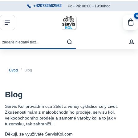
+420732562562
Po - Pá: 08:00 - 19:00hod
0
Úvod
Blog
Blog
Servis Kol provádím cca 25let a věnuji cyklistice celý život.
Zkušenosti mám z maloobchodního prodeje, servisu kol,
velkoobchodního prodeje a samotné vároby kol a to jak v
tuzemsku, tak zahraničí...
Děkuji, že využíváte ServisKol.com