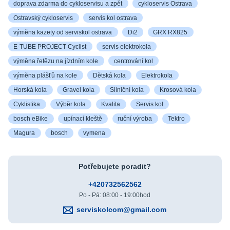
doprava zdarma do cykloservisu a zpět
cykloservis Ostrava
Ostravský cykloservis
servis kol ostrava
výměna kazety od serviskol ostrava
Di2
GRX RX825
E-TUBE PROJECT Cyclist
servis elektrokola
výměna řetězu na jízdním kole
centrování kol
výměna plášťů na kole
Dětská kola
Elektrokola
Horská kola
Gravel kola
Silniční kola
Krosová kola
Cyklistika
Výběr kola
Kvalita
Servis kol
bosch eBike
upínací kleště
ruční výroba
Tektro
Magura
bosch
vymena
Potřebujete poradit?
+420732562562
Po - Pá: 08:00 - 19:00hod
serviskolcom@gmail.com