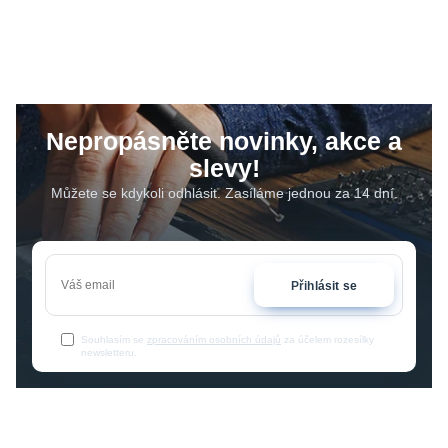
Nepropásněte novinky, akce a
slevy!
Můžete se kdykoli odhlásit. Zasíláme jednou za 14 dní.
Přihlásit se
Souhlasím se
zpracováním osobních údajů
za účelem rozesílky
newsletteru.