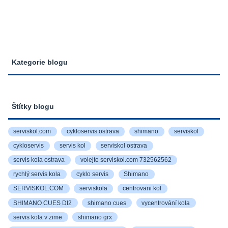
Kategorie blogu
Štítky blogu
serviskol.com
cykloservis ostrava
shimano
serviskol
cykloservis
servis kol
serviskol ostrava
servis kola ostrava
volejte serviskol.com 732562562
rychlý servis kola
cyklo servis
Shimano
SERVISKOL.COM
serviskola
centrovani kol
SHIMANO CUES DI2
shimano cues
vycentrování kola
servis kola v zime
shimano grx