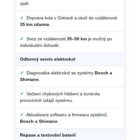
zpět.
✓
Doprava kola v Ostravě a okolí do vzdálenosti
35 km zdarma
.
✓
Svoz ze vzdálenosti
35–50 km
je možný po
individuální dohodě.
Odborný servis elektrokol
✓
Diagnostika elektrokol se systémy
Bosch a
Shimano
.
✓
Vyčtení chybových hlášení a kontrola
provozních údajů systému.
✓
Aktualizace softwaru a firmwaru systémů
Bosch a Shimano
.
Repase a testování baterií