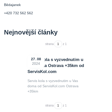
Bědajanek
+420 732 562 562
Nejnovější články
strana
z 1
Servis kola s vyzvednutim u
27
08
2024
Vas doma Ostrava +35km od
ServisKol.com
Servis kola s vyzvednutim u Vas
doma od ServisKol.com Ostrava
+35km
strana
z 1