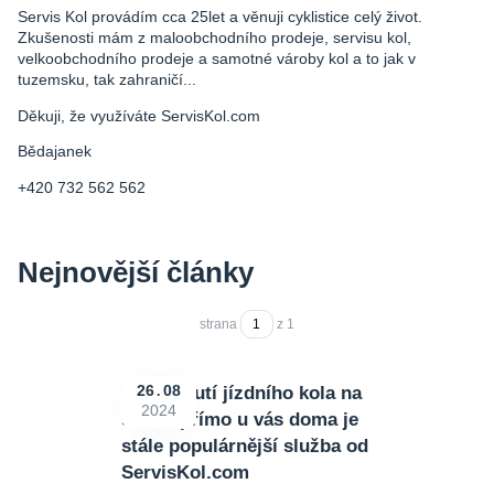
Servis Kol provádím cca 25let a věnuji cyklistice celý život.
Zkušenosti mám z maloobchodního prodeje, servisu kol,
velkoobchodního prodeje a samotné vároby kol a to jak v
tuzemsku, tak zahraničí...
Děkuji, že využíváte ServisKol.com
Bědajanek
+420 732 562 562
Nejnovější články
strana
z 1
Vyzvednutí jízdního kola na
26
08
2024
servis přímo u vás doma je
stále populárnější služba od
ServisKol.com