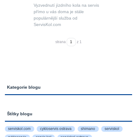
Vyzvednutí jízdního kola na servis
přímo u vás doma je stále
populárnější služba od
ServisKol.com
strana
z 1
Kategorie blogu
Štítky blogu
serviskol.com
cykloservis ostrava
shimano
serviskol