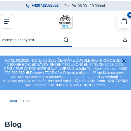
+420732562562
Po - Pá: 08:00 - 19:00hod
0
OD 05.08.2026 - DO 16.08.2026 ČERPÁME DOVOLENOU. PROTO BUDOU
VEŠKERÉ OBJEDNÁVKY ŘEŠENY PO UKONČENÍ A TO OD 17.08.2026.
DĚKUJEME ZA POCHOPENÍ 📞 Pro SERVIS volejte Tým ServisKol.com: +420
732 562 562 🚚 Doprava ZDARMA v Ostravě a okolí do 35 km Kola na servis,
vám rádi vyzvedneme a odservisujeme - naplánujeme si vyzvednutí a
celkovou dopravu v krátkém termínu!! Volejte Tým ServisKol.com +420 732 562
562. Doprava ZDARMA OSTRAVA + OKRUH 35KM.
Úvod
Blog
Blog