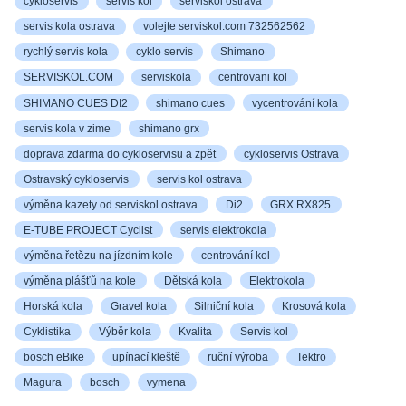
cykloservis
servis kol
serviskol ostrava
servis kola ostrava
volejte serviskol.com 732562562
rychlý servis kola
cyklo servis
Shimano
SERVISKOL.COM
serviskola
centrovani kol
SHIMANO CUES DI2
shimano cues
vycentrování kola
servis kola v zime
shimano grx
doprava zdarma do cykloservisu a zpět
cykloservis Ostrava
Ostravský cykloservis
servis kol ostrava
výměna kazety od serviskol ostrava
Di2
GRX RX825
E-TUBE PROJECT Cyclist
servis elektrokola
výměna řetězu na jízdním kole
centrování kol
výměna plášťů na kole
Dětská kola
Elektrokola
Horská kola
Gravel kola
Silniční kola
Krosová kola
Cyklistika
Výběr kola
Kvalita
Servis kol
bosch eBike
upínací kleště
ruční výroba
Tektro
Magura
bosch
vymena