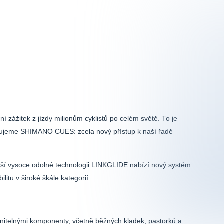
zážitek z jízdy milionům cyklistů po celém světě. To je
vujeme SHIMANO CUES: zcela nový přístup k naší řadě
 vysoce odolné technologii LINKGLIDE nabízí nový systém
tu v široké škále kategorií.
telnými komponenty, včetně běžných kladek, pastorků a