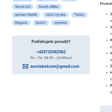
Produk
Servis kol
bosch eBike
Z
upínací kleště
ruční výroba
Tektro
e
Magura
bosch
vymena
V
r
K
Potřebujete poradit?
j
+420732562562
Po - Pá: 08:00 - 19:00hod
p
Z
serviskolcom@gmail.com
H
š
P
p