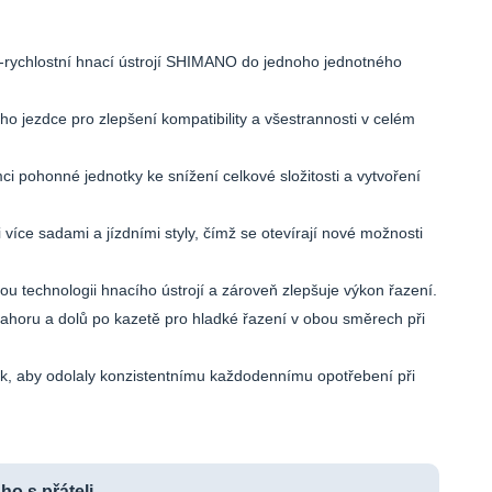
1-rychlostní hnací ústrojí SHIMANO do jednoho jednotného
 jezdce pro zlepšení kompatibility a všestrannosti v celém
 pohonné jednotky ke snížení celkové složitosti a vytvoření
íce sadami a jízdními styly, čímž se otevírají nové možnosti
ou technologii hnacího ústrojí a zároveň zlepšuje výkon řazení.
nahoru a dolů po kazetě pro hladké řazení v obou směrech při
ak, aby odolaly konzistentnímu každodennímu opotřebení při
 ho s přáteli