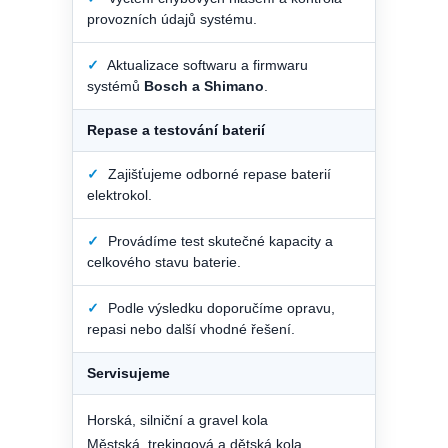
provozních údajů systému.
✓
Aktualizace softwaru a firmwaru
systémů
Bosch a Shimano
.
Repase a testování baterií
✓
Zajišťujeme odborné repase baterií
elektrokol.
✓
Provádíme test skutečné kapacity a
celkového stavu baterie.
✓
Podle výsledku doporučíme opravu,
repasi nebo další vhodné řešení.
Servisujeme
Horská, silniční a gravel kola
Městská, trekingová a dětská kola