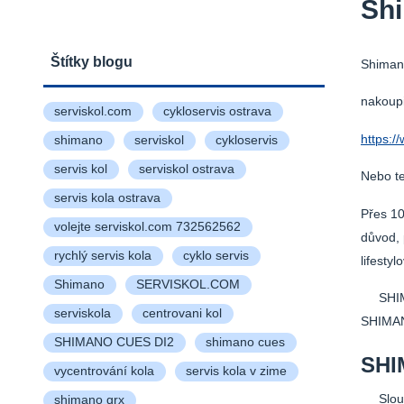
Sh
Štítky blogu
Shiman
nakoupi
serviskol.com
cykloservis ostrava
https:/
shimano
serviskol
cykloservis
servis kol
serviskol ostrava
Nebo t
servis kola ostrava
Přes 10
volejte serviskol.com 732562562
důvod, 
rychlý servis kola
cyklo servis
lifesty
Shimano
SERVISKOL.COM
SHIMAN
serviskola
centrovani kol
SHIMANO
SHIMANO CUES DI2
shimano cues
SHI
vycentrování kola
servis kola v zime
Slouče
shimano grx