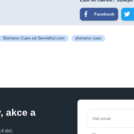
Facebook
Shimano Cues od ServisKol.com
shimano cues
, akce a
4 dní.