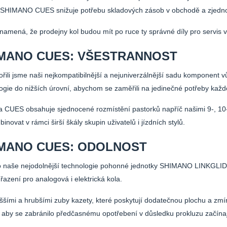
 SHIMANO CUES snižuje potřebu skladových zásob v obchodě a zjednoduš
ená, že prodejny kol budou mít po ruce ty správné díly pro servis v
MANO CUES: VŠESTRANNOST
li jsme naši nejkompatibilnější a nejuniverzálnější sadu komponent 
ogie do nižších úrovní, abychom se zaměřili na jedinečné potřeby kaž
UES obsahuje sjednocené rozmístění pastorků napříč našimi 9-, 10-
inovat v rámci širší škály skupin uživatelů i jízdních stylů.
MANO CUES: ODOLNOST
aše nejodolnější technologie pohonné jednotky SHIMANO LINKGLIDE 
 řazení pro analogová i elektrická kola.
mi a hrubšími zuby kazety, které poskytují dodatečnou plochu a zmírňuj
 aby se zabránilo předčasnému opotřebení v důsledku prokluzu začínají