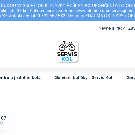
 BUDOU VEŠKERÉ OBJEDNÁVKY ŘEŠENY PO UKONČENÍ A TO OD 17.0
olí do 35 km Kola na servis, vám rádi vyzvedneme a odservisujeme -
ým ServisKol.com +420 732 562 562. Doprava ZDARMA OSTRAVA + O
Nevíte si rady? Zav
ntrola jízdního kola
Servisní balíčky - Servis Kol
Ser
07
23