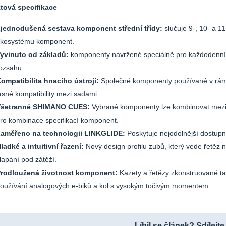
tová specifikace
jednodušená sestava komponent střední třídy:
slučuje 9-, 10- a 1
kosystému komponent.
yvinuto od základů:
komponenty navržené speciálně pro každodenního
ozsahu.
ompatibilita hnacího ústrojí:
Společné komponenty používané v rámci
asné kompatibility mezi sadami.
Všetranné SHIMANO CUES:
Vybrané komponenty lze kombinovat mezi v
ro kombinace specifikací komponent.
aměřeno na technologii LINKGLIDE:
Poskytuje nejodolnější dostupn
ladké a intuitivní řazení:
Nový design profilu zubů, který vede řetěz 
lapání pod zátěží.
rodloužená životnost komponent:
Kazety a řetězy zkonstruované t
oužívání analogových e-biků a kol s vysokým točivým momentem.
Líbil se článek? Sdílejte