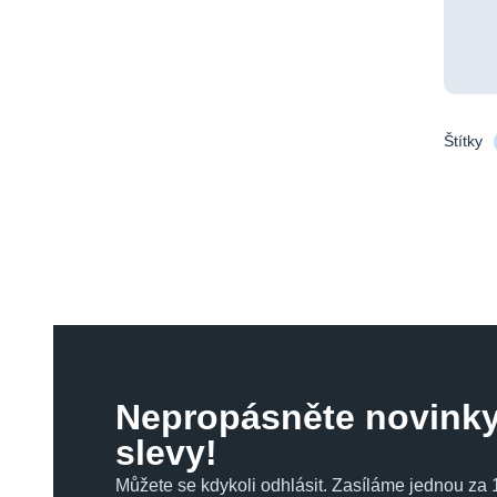
Štítky
Nepropásněte novinky
slevy!
Můžete se kdykoli odhlásit. Zasíláme jednou za 1