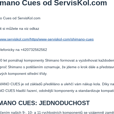
imano Cues od ServisKol.com
o Cues od ServisKol.com
t si můžete na viz odkaz
/www.serviskol.com/https/www-serviskol-com/shimano-cues
elefonicky na +420732562562
0 let pomáhají komponenty Shimano formovat a vyzdvihovat každodenní 
proč Shimano s potěšením oznamuje, že jdeme o krok dále a předsta
lových komponent střední třídy.
O CUES je od základů předěláno a ulehčí vám nákup kola. Díky naší
 CUES hladší řazení, odolnější komponenty a standardizuje kompatibili
MANO CUES: JEDNODUCHOST
ním našich 9-, 10- a 11-rychlostních komponentů se vzájemně zaměni