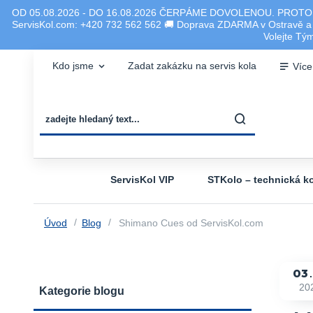
OD 05.08.2026 - DO 16.08.2026 ČERPÁME DOVOLENOU. PROTO
ServisKol.com: +420 732 562 562 🚚 Doprava ZDARMA v Ostravě a ok
Volejte T
Kdo jsme
Zadat zakázku na servis kola
Více
ServisKol VIP
STKolo – technická ko
Úvod
Blog
Shimano Cues od ServisKol.com
03
20
Kategorie blogu