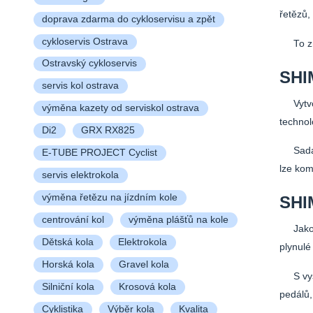
řetězů,
doprava zdarma do cykloservisu a zpět
cykloservis Ostrava
To znam
Ostravský cykloservis
SHI
servis kol ostrava
Vytvoři
výměna kazety od serviskol ostrava
technol
Di2
GRX RX825
Sada C
E-TUBE PROJECT Cyclist
lze komb
servis elektrokola
výměna řetězu na jízdním kole
SHI
centrování kol
výměna plášťů na kole
Jako n
Dětská kola
Elektrokola
plynulé
Horská kola
Gravel kola
S vyšší
Silniční kola
Krosová kola
pedálů,
Cyklistika
Výběr kola
Kvalita