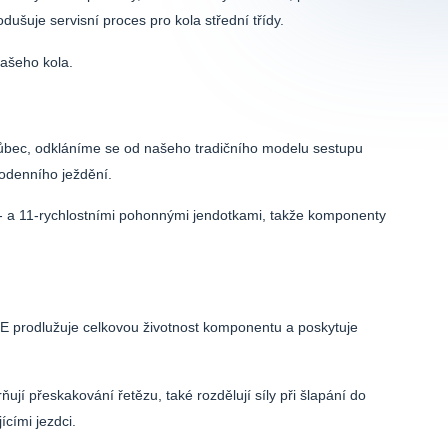
uje servisní proces pro kola střední třídy.
ašeho kola.
vůbec, odkláníme se od našeho tradičního modelu sestupu
dodenního ježdění.
 a 11-rychlostními pohonnými jendotkami, takže komponenty
prodlužuje celkovou životnost komponentu a poskytuje
í přeskakování řetězu, také rozdělují síly při šlapání do
cími jezdci.