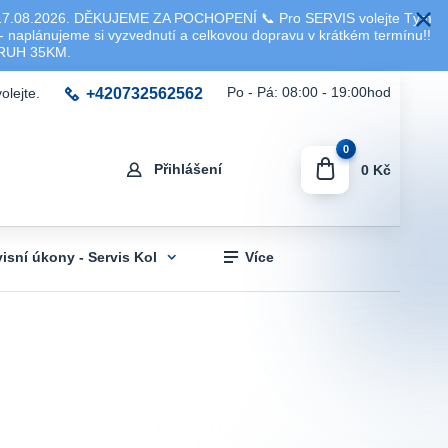
8.2026. DĚKUJEME ZA POCHOPENÍ 📞 Pro SERVIS volejte Tým
 naplánujeme si vyzvednutí a celkovou dopravu v krátkém termínu!!
KRUH 35KM.
+420732562562
Po - Pá: 08:00 - 19:00hod
olejte.
0
Přihlášení
0 Kč
visní úkony - Servis Kol
Více