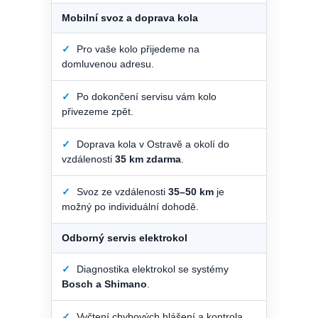
Mobilní svoz a doprava kola
✓
Pro vaše kolo přijedeme na
domluvenou adresu.
✓
Po dokončení servisu vám kolo
přivezeme zpět.
✓
Doprava kola v Ostravě a okolí do
vzdálenosti
35 km zdarma
.
✓
Svoz ze vzdálenosti
35–50 km
je
možný po individuální dohodě.
Odborný servis elektrokol
✓
Diagnostika elektrokol se systémy
Bosch a Shimano
.
✓
Vyčtení chybových hlášení a kontrola