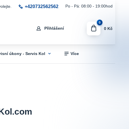
+420732562562
Po - Pá: 08:00 - 19:00hod
olejte.
0
Přihlášení
0 Kč
visní úkony - Servis Kol
Více
sKol.com