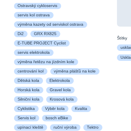
Ostravský cykloservis
servis kol ostrava
výměna kazety od serviskol ostrava
Di2
GRX RX825
Štítky
E-TUBE PROJECT Cyclist
uskla
servis elektrokola
Uskla
výměna řetězu na jízdním kole
centrování kol
výměna plášťů na kole
Dětská kola
Elektrokola
Horská kola
Gravel kola
Silniční kola
Krosová kola
Cyklistika
Výběr kola
Kvalita
Servis kol
bosch eBike
upínací kleště
ruční výroba
Tektro