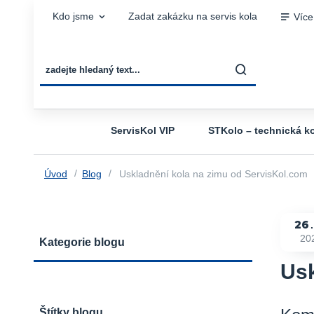
Kdo jsme
Zadat zakázku na servis kola
Více
ServisKol VIP
STKolo – technická ko
Úvod
Blog
Uskladnění kola na zimu od ServisKol.com
26
20
Kategorie blogu
Usk
Štítky blogu