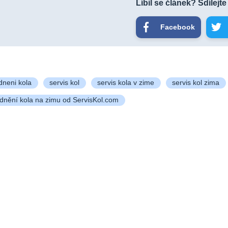
Líbil se článek? Sdílejte
Facebook
dneni kola
servis kol
servis kola v zime
servis kol zima
dnění kola na zimu od ServisKol.com