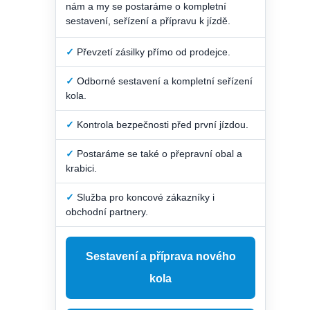
nám a my se postaráme o kompletní
sestavení, seřízení a přípravu k jízdě.
✓
Převzetí zásilky přímo od prodejce.
✓
Odborné sestavení a kompletní seřízení
kola.
✓
Kontrola bezpečnosti před první jízdou.
✓
Postaráme se také o přepravní obal a
krabici.
✓
Služba pro koncové zákazníky i
obchodní partnery.
Sestavení a příprava nového
kola