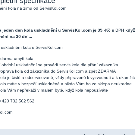
letní specifikace
ění kola na zimu od ServisKol.com
a jeden den kola uskladnění u ServisKol.com je 35,-Kč s DPH když
ění na 30 dní...
uskladnění kola u ServisKol.com
darma umytí kola
 období uskladnění se provádí servis kola dle přání zákazníka
oprava kola od zákazníka do ServisKol.com a zpět ZDARMA
olo je čisté a odservisované, vždy připravené k vyzvednutí a k okamžit
olo máte v bezpečí uskladněné a nikdo Vám ho ze sklepa neukradne
ola Vám nepřekáží v malém bytě, když kola nepoužíváte
 +420 732 562 562
Kol.com