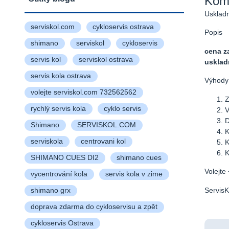
Komp
Uskladn
serviskol.com
cykloservis ostrava
Popis
shimano
serviskol
cykloservis
cena z
servis kol
serviskol ostrava
uskladn
servis kola ostrava
Výhody 
volejte serviskol.com 732562562
Z
rychlý servis kola
cyklo servis
V
D
Shimano
SERVISKOL.COM
K
serviskola
centrovani kol
K
K
SHIMANO CUES DI2
shimano cues
Volejte
vycentrování kola
servis kola v zime
shimano grx
Servis
doprava zdarma do cykloservisu a zpět
cykloservis Ostrava