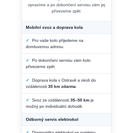
opravíme a po dokončení servisu vám jej
přivezeme zpět.
Mobilní svoz a doprava kola
✓
Pro vaše kolo přijedeme na
domluvenou adresu.
✓
Po dokončení servisu vám kolo
přivezeme zpět.
✓
Doprava kola v Ostravě a okolí do
vzdálenosti
35 km zdarma
.
✓
Svoz ze vzdálenosti
35–50 km
je
možný po individuální dohodě.
Odborný servis elektrokol
✓
Diagnostika elektrokol se systémy