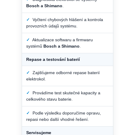
Bosch a Shimano
.
✓
Vyčtení chybových hlášení a kontrola
provozních údajů systému.
✓
Aktualizace softwaru a firmwaru
systémů
Bosch a Shimano
.
Repase a testování baterií
✓
Zajišťujeme odborné repase baterií
elektrokol.
✓
Provádíme test skutečné kapacity a
celkového stavu baterie.
✓
Podle výsledku doporučíme opravu,
repasi nebo další vhodné řešení.
Servisujeme