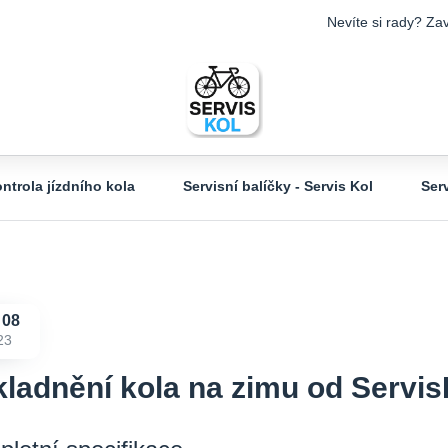
Nevíte si rady? Zav
ntrola jízdního kola
Servisní balíčky - Servis Kol
Ser
08
23
ladnění kola na zimu od Servi