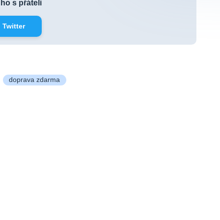
 ho s přáteli
Twitter
doprava zdarma