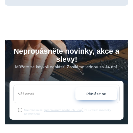
Nepropásněte novinky, akce a
slevy!
Můžete se kdykoli odhlásit. Zasíláme jednou za 14 dní.
Přihlásit se
Souhlasím se
zpracováním osobních údajů
za účelem rozesílky
newsletteru.