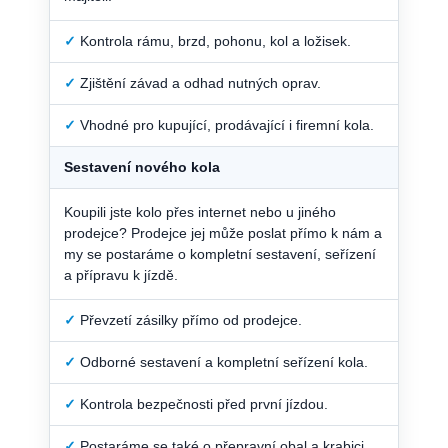
✓
Kontrola rámu, brzd, pohonu, kol a ložisek.
✓
Zjištění závad a odhad nutných oprav.
✓
Vhodné pro kupující, prodávající i firemní kola.
Sestavení nového kola
Koupili jste kolo přes internet nebo u jiného
prodejce? Prodejce jej může poslat přímo k nám a
my se postaráme o kompletní sestavení, seřízení
a přípravu k jízdě.
✓
Převzetí zásilky přímo od prodejce.
✓
Odborné sestavení a kompletní seřízení kola.
✓
Kontrola bezpečnosti před první jízdou.
✓
Postaráme se také o přepravní obal a krabici.