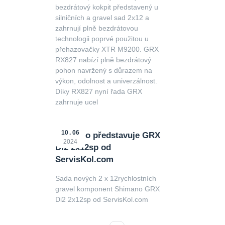
bezdrátový kokpit představený u
silničních a gravel sad 2x12 a
zahrnují plně bezdrátovou
technologii poprvé použitou u
přehazovačky XTR M9200. GRX
RX827 nabízí plně bezdrátový
pohon navržený s důrazem na
výkon, odolnost a univerzálnost.
Díky RX827 nyní řada GRX
zahrnuje ucel
10
06
Shimano představuje GRX
2024
Di2 2x12sp od
ServisKol.com
Sada nových 2 x 12rychlostních
gravel komponent Shimano GRX
Di2 2x12sp od ServisKol.com