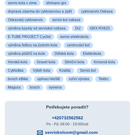
servis kola v zime
shimano grx
doprava zdarma do cykloservisu a zpět
cykloservis Ostrava
Ostravský cykloservis
servis kol ostrava
výměna kazety od serviskol ostrava
Di2
GRX RX825
E-TUBE PROJECT Cyclist
servis elektrokola
výměna řetězu na jízdním kole
centrování kol
výměna plášťů na kole
Dětská kola
Elektrokola
Horská kola
Gravel kola
Silniční kola
Krosová kola
Cyklistika
Výběr kola
Kvalita
Servis kol
bosch eBike
upínací kleště
ruční výroba
Tektro
Magura
bosch
vymena
Potřebujete poradit?
+420732562562
Po - Pá: 08:00 - 19:00hod
serviskolcom@gmail.com