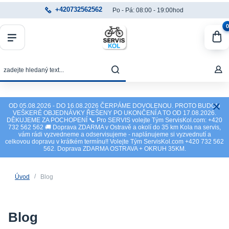
+420732562562
Po - Pá: 08:00 - 19:00hod
0
OD 05.08.2026 - DO 16.08.2026 ČERPÁME DOVOLENOU. PROTO BUDOU
VEŠKERÉ OBJEDNÁVKY ŘEŠENY PO UKONČENÍ A TO OD 17.08.2026.
DĚKUJEME ZA POCHOPENÍ 📞 Pro SERVIS volejte Tým ServisKol.com: +420
732 562 562 🚚 Doprava ZDARMA v Ostravě a okolí do 35 km Kola na servis,
vám rádi vyzvedneme a odservisujeme - naplánujeme si vyzvednutí a
celkovou dopravu v krátkém termínu!! Volejte Tým ServisKol.com +420 732 562
562. Doprava ZDARMA OSTRAVA + OKRUH 35KM.
Úvod
Blog
Blog