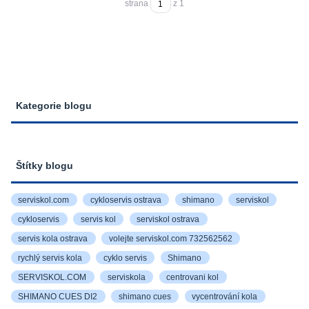
strana
z 1
Kategorie blogu
Štítky blogu
serviskol.com
cykloservis ostrava
shimano
serviskol
cykloservis
servis kol
serviskol ostrava
servis kola ostrava
volejte serviskol.com 732562562
rychlý servis kola
cyklo servis
Shimano
SERVISKOL.COM
serviskola
centrovani kol
SHIMANO CUES DI2
shimano cues
vycentrování kola