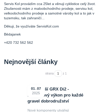
Servis Kol provádím cca 25let a věnuji cyklistice celý život.
Zkušenosti mám z maloobchodního prodeje, servisu kol,
velkoobchodního prodeje a samotné vároby kol a to jak v
tuzemsku, tak zahraničí...
Děkuji, že využíváte ServisKol.com
Bědajanek
+420 732 562 562
Nejnovější články
strana
z 1
Nejnovější GRX Di2 -
01
07
2025
bezdrátový výkon pro každé
gravel dobrodružství
Nové komponenty utvářejí