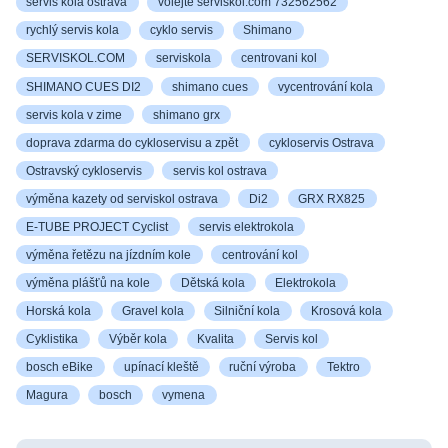
servis kola ostrava
volejte serviskol.com 732562562
rychlý servis kola
cyklo servis
Shimano
SERVISKOL.COM
serviskola
centrovani kol
SHIMANO CUES DI2
shimano cues
vycentrování kola
servis kola v zime
shimano grx
doprava zdarma do cykloservisu a zpět
cykloservis Ostrava
Ostravský cykloservis
servis kol ostrava
výměna kazety od serviskol ostrava
Di2
GRX RX825
E-TUBE PROJECT Cyclist
servis elektrokola
výměna řetězu na jízdním kole
centrování kol
výměna plášťů na kole
Dětská kola
Elektrokola
Horská kola
Gravel kola
Silniční kola
Krosová kola
Cyklistika
Výběr kola
Kvalita
Servis kol
bosch eBike
upínací kleště
ruční výroba
Tektro
Magura
bosch
vymena