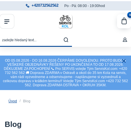
+420732562562
Po - Pá: 08:00 - 19:00hod
0
OD 05.08.2026 - DO 16.08.2026 ČERPÁME DOVOLENOU. PROTO BUDOU
VEŠKERÉ OBJEDNÁVKY ŘEŠENY PO UKONČENÍ A TO OD 17.08.2026.
DĚKUJEME ZA POCHOPENÍ 📞 Pro SERVIS volejte Tým ServisKol.com: +420
732 562 562 🚚 Doprava ZDARMA v Ostravě a okolí do 35 km Kola na servis,
vám rádi vyzvedneme a odservisujeme - naplánujeme si vyzvednutí a
celkovou dopravu v krátkém termínu!! Volejte Tým ServisKol.com +420 732 562
562. Doprava ZDARMA OSTRAVA + OKRUH 35KM.
Úvod
Blog
Blog