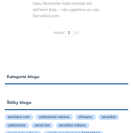
času Nemusíte řešit montáž ani
seřízení kola – vše zajistíme za vás.
ServisKol.com
strana
z 1
Kategorie blogu
Štítky blogu
serviskol.com
cykloservis ostrava
shimano
serviskol
cykloservis
servis kol
serviskol ostrava