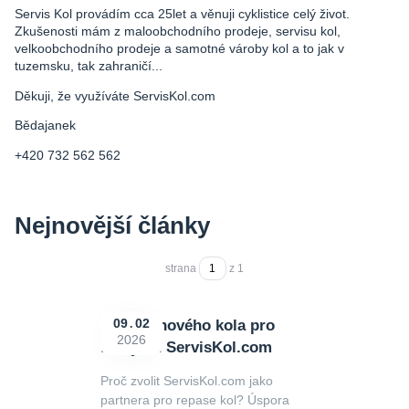
Servis Kol provádím cca 25let a věnuji cyklistice celý život.
Zkušenosti mám z maloobchodního prodeje, servisu kol,
velkoobchodního prodeje a samotné vároby kol a to jak v
tuzemsku, tak zahraničí...
Děkuji, že využíváte ServisKol.com
Bědajanek
+420 732 562 562
Nejnovější články
strana
z 1
Repase nového kola pro
09
02
2026
firmy od ServisKol.com
Proč zvolit ServisKol.com jako
partnera pro repase kol? Úspora