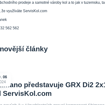
bchodního prodeje a samotné vároby kol a to jak v tuzemsku, tak
, že využíváte ServisKol.com
anek
732 562 562
novější články
0
06
024
imano představuje GRX Di2 2x
 ServisKol.com