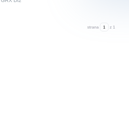
o GRX Di2
strana
z 1