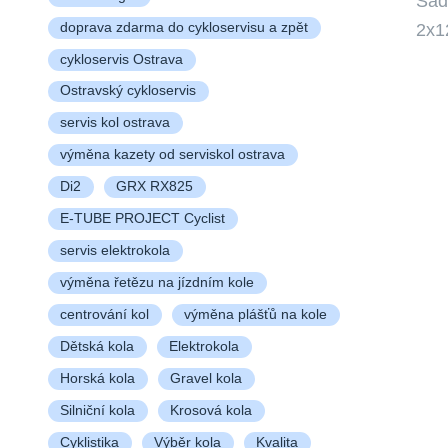
Sad
2x1
doprava zdarma do cykloservisu a zpět
cykloservis Ostrava
Ostravský cykloservis
servis kol ostrava
výměna kazety od serviskol ostrava
Di2
GRX RX825
E-TUBE PROJECT Cyclist
servis elektrokola
výměna řetězu na jízdním kole
centrování kol
výměna plášťů na kole
Dětská kola
Elektrokola
Horská kola
Gravel kola
Silniční kola
Krosová kola
Cyklistika
Výběr kola
Kvalita