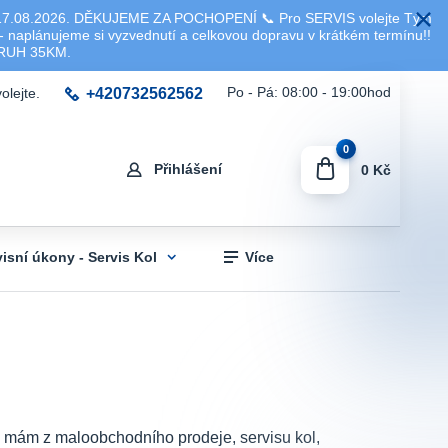
8.2026. DĚKUJEME ZA POCHOPENÍ 📞 Pro SERVIS volejte Tým
 naplánujeme si vyzvednutí a celkovou dopravu v krátkém termínu!!
KRUH 35KM.
+420732562562
Po - Pá: 08:00 - 19:00hod
olejte.
0
Přihlášení
0 Kč
visní úkony - Servis Kol
Více
sti mám z maloobchodního prodeje, servisu kol,