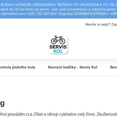
 BUDOU VEŠKERÉ OBJEDNÁVKY ŘEŠENY PO UKONČENÍ A TO OD 17.0
olí do 35 km Kola na servis, vám rádi vyzvedneme a odservisujeme -
ým ServisKol.com +420 732 562 562. Doprava ZDARMA OSTRAVA + O
Nevíte si rady? Zav
ntrola jízdního kola
Servisní balíčky - Servis Kol
Ser
og
 Kol provádím cca 25let a věnuji cyklistice celý život. Zkušeno