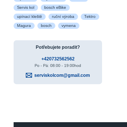
Servis kol
bosch eBike
upínací kleště
ruční výroba
Tektro
Magura
bosch
vymena
Potřebujete poradit?
+420732562562
Po - Pá: 08:00 - 19:00hod
serviskolcom@gmail.com