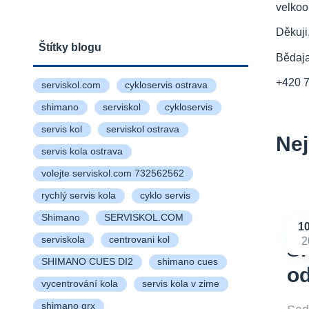
velkoo
Děkuji
Štítky blogu
Bědaj
+420 
serviskol.com
cykloservis ostrava
shimano
serviskol
cykloservis
servis kol
serviskol ostrava
Nej
servis kola ostrava
volejte serviskol.com 732562562
rychlý servis kola
cyklo servis
Shimano
SERVISKOL.COM
1
serviskola
centrovani kol
2
Sh
SHIMANO CUES DI2
shimano cues
od
vycentrování kola
servis kola v zime
shimano grx