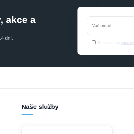
, akce a
4 dní.
Souhlasím se
zpracov
Naše služby