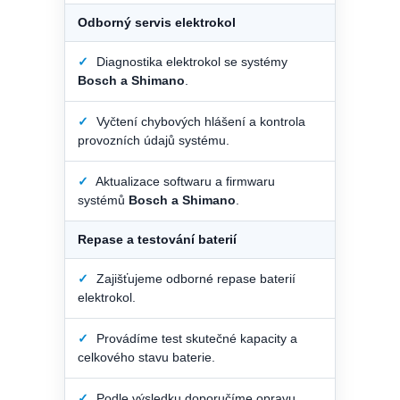
Odborný servis elektrokol
✓
Diagnostika elektrokol se systémy
Bosch a Shimano
.
✓
Vyčtení chybových hlášení a kontrola
provozních údajů systému.
✓
Aktualizace softwaru a firmwaru
systémů
Bosch a Shimano
.
Repase a testování baterií
✓
Zajišťujeme odborné repase baterií
elektrokol.
✓
Provádíme test skutečné kapacity a
celkového stavu baterie.
✓
Podle výsledku doporučíme opravu,