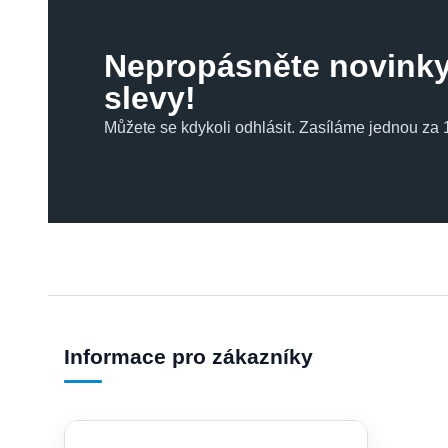
Nepropásněte novinky
slevy!
Můžete se kdykoli odhlásit. Zasíláme jednou za 1
Informace pro zákazníky