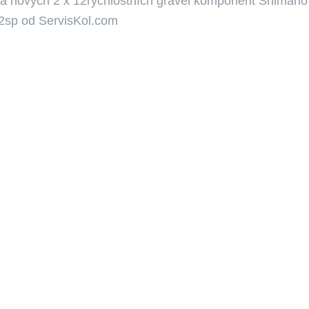
a nových 2 x 12rychlostních gravel komponent Shiman
2sp od ServisKol.com