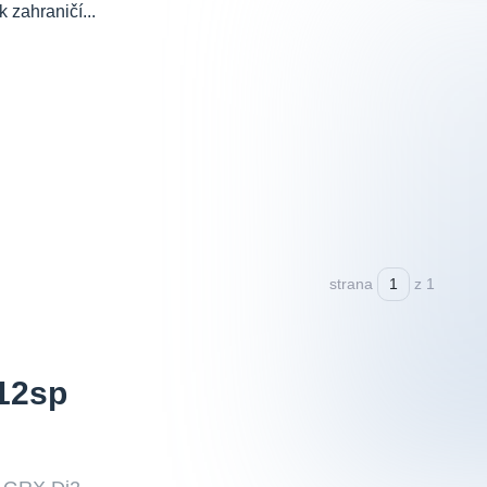
 zahraničí...
strana
z 1
12sp