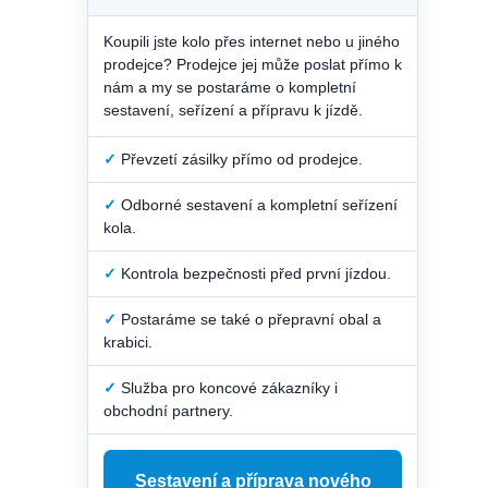
Koupili jste kolo přes internet nebo u jiného
prodejce? Prodejce jej může poslat přímo k
nám a my se postaráme o kompletní
sestavení, seřízení a přípravu k jízdě.
✓
Převzetí zásilky přímo od prodejce.
✓
Odborné sestavení a kompletní seřízení
kola.
✓
Kontrola bezpečnosti před první jízdou.
✓
Postaráme se také o přepravní obal a
krabici.
✓
Služba pro koncové zákazníky i
obchodní partnery.
Sestavení a příprava nového