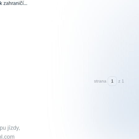
 zahraničí...
strana
z 1
pu jízdy,
Kol.com