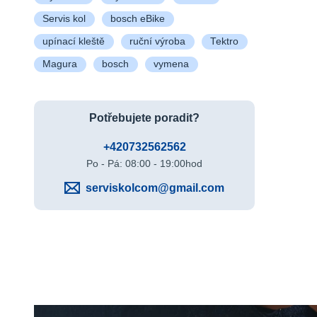
Servis kol
bosch eBike
upínací kleště
ruční výroba
Tektro
Magura
bosch
vymena
Potřebujete poradit?
+420732562562
Po - Pá: 08:00 - 19:00hod
serviskolcom@gmail.com