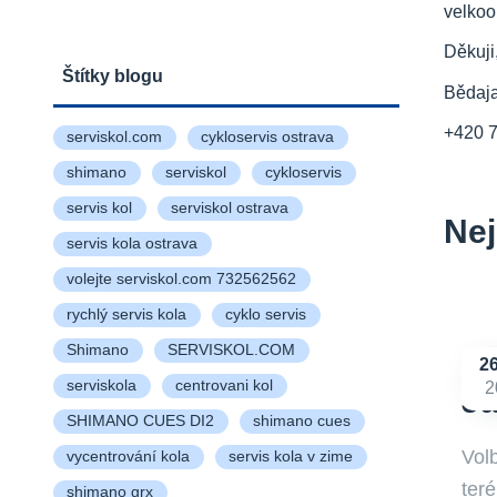
velkoo
Děkuji
Štítky blogu
Bědaj
+420 
serviskol.com
cykloservis ostrava
shimano
serviskol
cykloservis
servis kol
serviskol ostrava
Nej
servis kola ostrava
volejte serviskol.com 732562562
rychlý servis kola
cyklo servis
Shimano
SERVISKOL.COM
2
serviskola
centrovani kol
2
Ja
SHIMANO CUES DI2
shimano cues
Volb
vycentrování kola
servis kola v zime
teré
shimano grx