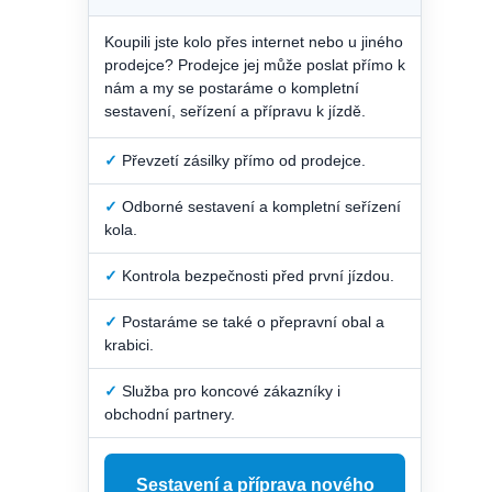
Koupili jste kolo přes internet nebo u jiného
prodejce? Prodejce jej může poslat přímo k
nám a my se postaráme o kompletní
sestavení, seřízení a přípravu k jízdě.
✓
Převzetí zásilky přímo od prodejce.
✓
Odborné sestavení a kompletní seřízení
kola.
✓
Kontrola bezpečnosti před první jízdou.
✓
Postaráme se také o přepravní obal a
krabici.
✓
Služba pro koncové zákazníky i
obchodní partnery.
Sestavení a příprava nového