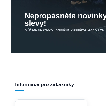
Nepropásněte novinky
slevy!
Můžete se kdykoli odhlásit. Zasíláme jednou za 1
Informace pro zákazníky