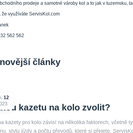
bchodního prodeje a samotné vároby kol a to jak v tuzemsku, tak
, že využíváte ServisKol.com
anek
732 562 562
novější články
6
12
023
kou kazetu na kolo zvolit?
a kazety pro kolo závisí na několika faktorech, včetně ty
nu, stylu jízdy a počtu převodů, které si přejete. Servis