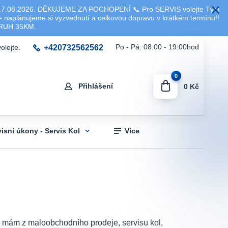
8.2026. DĚKUJEME ZA POCHOPENÍ 📞 Pro SERVIS volejte Tým
 naplánujeme si vyzvednutí a celkovou dopravu v krátkém termínu!!
KRUH 35KM.
+420732562562
Po - Pá: 08:00 - 19:00hod
olejte.
0
Přihlášení
0 Kč
visní úkony - Servis Kol
Více
sti mám z maloobchodního prodeje, servisu kol,