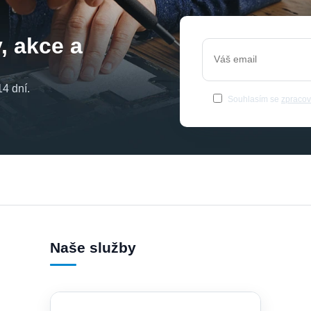
, akce a
4 dní.
Souhlasím se
zpracov
Naše služby