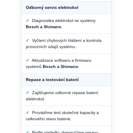
Odborný servis elektrokol
✓
Diagnostika elektrokol se systémy
Bosch a Shimano
.
✓
Vyčtení chybových hlášení a kontrola
provozních údajů systému.
✓
Aktualizace softwaru a firmwaru
systémů
Bosch a Shimano
.
Repase a testování baterií
✓
Zajišťujeme odborné repase baterií
elektrokol.
✓
Provádíme test skutečné kapacity a
celkového stavu baterie.
✓
Podle výsledku doporučíme opravu,