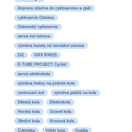
doprava zdarma do cykloservisu a zpět
cykloservis Ostrava
Ostravský cykloservis
servis kol ostrava
výměna kazety od serviskol ostrava
Di2
GRX RX825
E-TUBE PROJECT Cyclist
servis elektrokola
výměna řetězu na jízdním kole
centrování kol
výměna plášťů na kole
Dětská kola
Elektrokola
Horská kola
Gravel kola
Silniční kola
Krosová kola
Cyklistika
Výběr kola
Kvalita