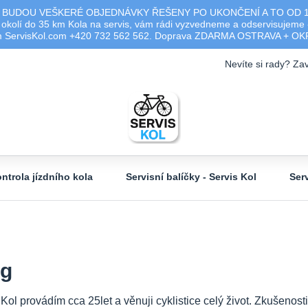
 BUDOU VEŠKERÉ OBJEDNÁVKY ŘEŠENY PO UKONČENÍ A TO OD 17.0
olí do 35 km Kola na servis, vám rádi vyzvedneme a odservisujeme -
ým ServisKol.com +420 732 562 562. Doprava ZDARMA OSTRAVA + O
Nevíte si rady? Zav
ntrola jízdního kola
Servisní balíčky - Servis Kol
Ser
og
 Kol provádím cca 25let a věnuji cyklistice celý život. Zkušeno