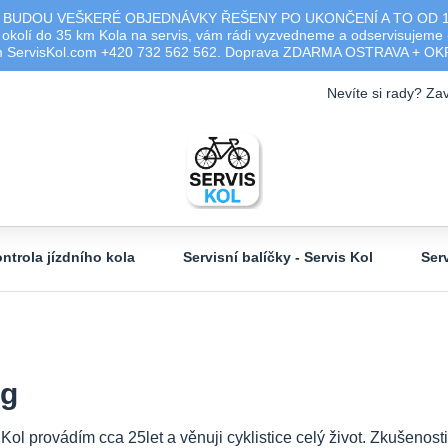
 BUDOU VEŠKERÉ OBJEDNÁVKY ŘEŠENY PO UKONČENÍ A TO OD 17.0
olí do 35 km Kola na servis, vám rádi vyzvedneme a odservisujeme -
ým ServisKol.com +420 732 562 562. Doprava ZDARMA OSTRAVA + O
Nevíte si rady? Zav
ntrola jízdního kola
Servisní balíčky - Servis Kol
Ser
og
 Kol provádím cca 25let a věnuji cyklistice celý život. Zkušeno