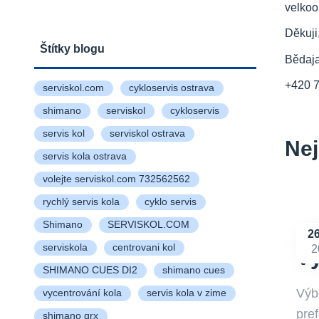
velkoo
Děkuji
Štítky blogu
Bědaj
+420 
serviskol.com
cykloservis ostrava
shimano
serviskol
cykloservis
servis kol
serviskol ostrava
Nej
servis kola ostrava
volejte serviskol.com 732562562
rychlý servis kola
cyklo servis
Shimano
SERVISKOL.COM
2
serviskola
centrovani kol
2
Vý
SHIMANO CUES DI2
shimano cues
Výb
vycentrování kola
servis kola v zime
pre
shimano grx