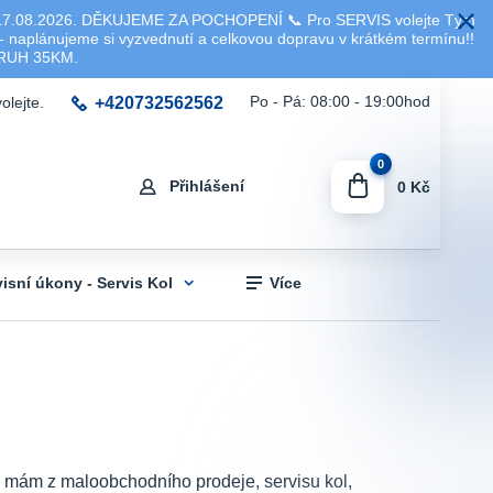
8.2026. DĚKUJEME ZA POCHOPENÍ 📞 Pro SERVIS volejte Tým
 naplánujeme si vyzvednutí a celkovou dopravu v krátkém termínu!!
KRUH 35KM.
+420732562562
Po - Pá: 08:00 - 19:00hod
olejte.
0
Přihlášení
0 Kč
visní úkony - Servis Kol
Více
sti mám z maloobchodního prodeje, servisu kol,