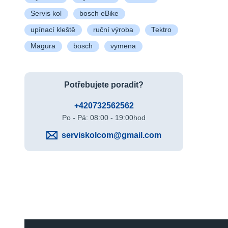
Servis kol
bosch eBike
upínací kleště
ruční výroba
Tektro
Magura
bosch
vymena
Potřebujete poradit?
+420732562562
Po - Pá: 08:00 - 19:00hod
serviskolcom@gmail.com