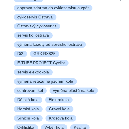
doprava zdarma do cykloservisu a zpět
cykloservis Ostrava
Ostravský cykloservis
servis kol ostrava
výměna kazety od serviskol ostrava
Di2
GRX RX825
E-TUBE PROJECT Cyclist
servis elektrokola
výměna řetězu na jízdním kole
centrování kol
výměna plášťů na kole
Dětská kola
Elektrokola
Horská kola
Gravel kola
Silniční kola
Krosová kola
Cyklistika
Výběr kola
Kvalita