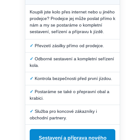
Koupili jste kolo přes internet nebo u jiného
prodejce? Prodejce jej může poslat přímo k
nám a my se postaráme o kompletní
sestavení, seřízení a přípravu k jízdě.
✓
Převzetí zásilky přímo od prodejce.
✓
Odborné sestavení a kompletní seřízení
kola.
✓
Kontrola bezpečnosti před první jízdou.
✓
Postaráme se také o přepravní obal a
krabici.
✓
Služba pro koncové zákazníky i
obchodní partnery.
Sestavení a příprava nového