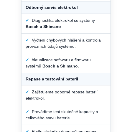
Odborný servis elektrokol
✓
Diagnostika elektrokol se systémy
Bosch a Shimano
.
✓
Vyčtení chybových hlášení a kontrola
provozních údajů systému.
✓
Aktualizace softwaru a firmwaru
systémů
Bosch a Shimano
.
Repase a testování baterií
✓
Zajišťujeme odborné repase baterií
elektrokol.
✓
Provádíme test skutečné kapacity a
celkového stavu baterie.
✓
Podle výsledku doporučíme opravu,