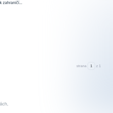
 zahraničí...
strana
z 1
bách,