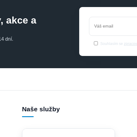
, akce a
4 dní.
Souhlasím se
zpracov
Naše služby