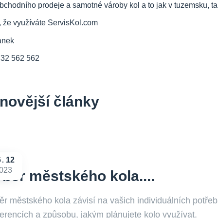
bchodního prodeje a samotné vároby kol a to jak v tuzemsku, tak
, že využíváte ServisKol.com
anek
732 562 562
novější články
6
12
023
běr městského kola....
ěr městského kola závisí na vašich individuálních potře
ferencích a způsobu, jakým plánujete kolo využívat.