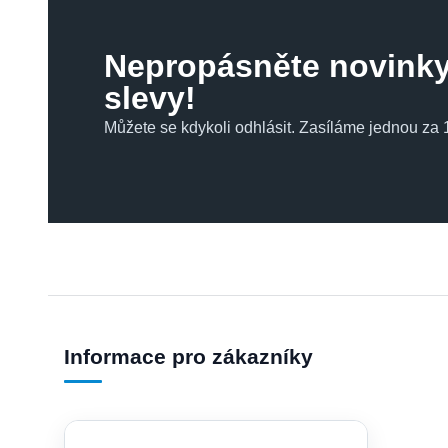
Nepropásněte novinky
slevy!
Můžete se kdykoli odhlásit. Zasíláme jednou za 1
Informace pro zákazníky