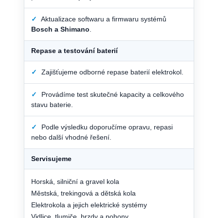
✓
Aktualizace softwaru a firmwaru systémů
Bosch a Shimano
.
Repase a testování baterií
✓
Zajišťujeme odborné repase baterií elektrokol.
✓
Provádíme test skutečné kapacity a celkového
stavu baterie.
✓
Podle výsledku doporučíme opravu, repasi
nebo další vhodné řešení.
Servisujeme
Horská, silniční a gravel kola
Městská, trekingová a dětská kola
Elektrokola a jejich elektrické systémy
Vidlice, tlumiče, brzdy a pohony