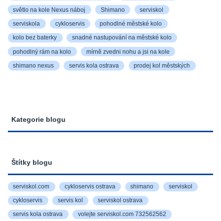
světlo na kole Nexus náboj
Shimano
serviskol
serviskola
cykloservis
pohodlné městské kolo
kolo bez baterky
snadné nastupování na městské kolo
pohodlný rám na kolo
mírně zvedni nohu a jsi na kole
shimano nexus
servis kola ostrava
prodej kol městských
Kategorie blogu
Štítky blogu
serviskol.com
cykloservis ostrava
shimano
serviskol
cykloservis
servis kol
serviskol ostrava
servis kola ostrava
volejte serviskol.com 732562562