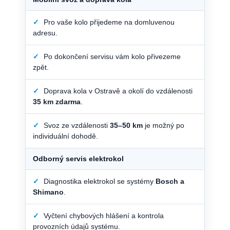
✓
Pro vaše kolo přijedeme na domluvenou
adresu.
✓
Po dokončení servisu vám kolo přivezeme
zpět.
✓
Doprava kola v Ostravě a okolí do vzdálenosti
35 km zdarma
.
✓
Svoz ze vzdálenosti
35–50 km
je možný po
individuální dohodě.
Odborný servis elektrokol
✓
Diagnostika elektrokol se systémy
Bosch a
Shimano
.
✓
Vyčtení chybových hlášení a kontrola
provozních údajů systému.