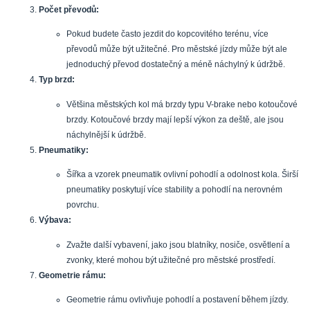
Počet převodů:
Pokud budete často jezdit do kopcovitého terénu, více
převodů může být užitečné. Pro městské jízdy může být ale
jednoduchý převod dostatečný a méně náchylný k údržbě.
Typ brzd:
Většina městských kol má brzdy typu V-brake nebo kotoučové
brzdy. Kotoučové brzdy mají lepší výkon za deště, ale jsou
náchylnější k údržbě.
Pneumatiky:
Šířka a vzorek pneumatik ovlivní pohodlí a odolnost kola. Širší
pneumatiky poskytují více stability a pohodlí na nerovném
povrchu.
Výbava:
Zvažte další vybavení, jako jsou blatníky, nosiče, osvětlení a
zvonky, které mohou být užitečné pro městské prostředí.
Geometrie rámu:
Geometrie rámu ovlivňuje pohodlí a postavení během jízdy.