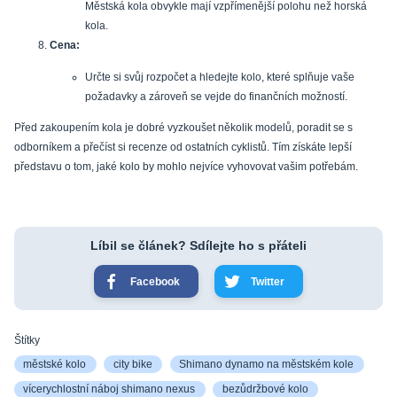
Městská kola obvykle mají vzpřímenější polohu než horská
kola.
Cena:
Určte si svůj rozpočet a hledejte kolo, které splňuje vaše
požadavky a zároveň se vejde do finančních možností.
Před zakoupením kola je dobré vyzkoušet několik modelů, poradit se s
odborníkem a přečíst si recenze od ostatních cyklistů. Tím získáte lepší
představu o tom, jaké kolo by mohlo nejvíce vyhovovat vašim potřebám.
Líbil se článek? Sdílejte ho s přáteli
Facebook
Twitter
Štítky
městské kolo
city bike
Shimano dynamo na městském kole
vícerychlostní náboj shimano nexus
bezůdržbové kolo