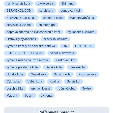
rychlý servis kola
cyklo servis
Shimano
SERVISKOL.COM
serviskola
centrovani kol
SHIMANO CUES DI2
shimano cues
vycentrování kola
servis kola v zime
shimano grx
doprava zdarma do cykloservisu a zpět
cykloservis Ostrava
Ostravský cykloservis
servis kol ostrava
výměna kazety od serviskol ostrava
Di2
GRX RX825
E-TUBE PROJECT Cyclist
servis elektrokola
výměna řetězu na jízdním kole
centrování kol
výměna plášťů na kole
Dětská kola
Elektrokola
Horská kola
Gravel kola
Silniční kola
Krosová kola
Cyklistika
Výběr kola
Kvalita
Servis kol
bosch eBike
upínací kleště
ruční výroba
Tektro
Magura
bosch
vymena
Potřebujete poradit?