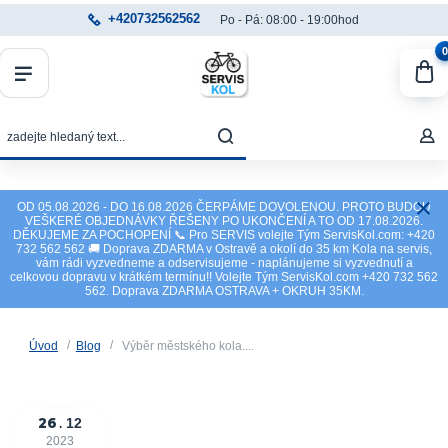
+420732562562
Po - Pá: 08:00 - 19:00hod
0
OD 05.08.2026 - DO 16.08.2026 ČERPÁME DOVOLENOU. PROTO BUDOU
VEŠKERÉ OBJEDNÁVKY ŘEŠENY PO UKONČENÍ A TO OD 17.08.2026.
DĚKUJEME ZA POCHOPENÍ 📞 Pro SERVIS volejte Tým ServisKol.com: +420
732 562 562 🚚 Doprava ZDARMA v Ostravě a okolí do 35 km Kola na servis,
vám rádi vyzvedneme a odservisujeme - naplánujeme si vyzvednutí a
celkovou dopravu v krátkém termínu!! Volejte Tým ServisKol.com +420 732 562
562. Doprava ZDARMA OSTRAVA + OKRUH 35KM.
Úvod
Blog
Výběr městského kola....
26
12
2023