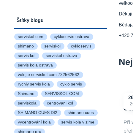
velkoo
Děkuji
Štítky blogu
Bědaj
+420 
serviskol.com
cykloservis ostrava
shimano
serviskol
cykloservis
servis kol
serviskol ostrava
Nej
servis kola ostrava
volejte serviskol.com 732562562
rychlý servis kola
cyklo servis
Shimano
SERVISKOL.COM
2
serviskola
centrovani kol
2
Ja
SHIMANO CUES DI2
shimano cues
Při
vycentrování kola
servis kola v zime
přeh
shimano grx