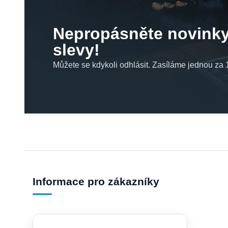
Nepropásněte novinky
slevy!
Můžete se kdykoli odhlásit. Zasíláme jednou za 1
Informace pro zákazníky