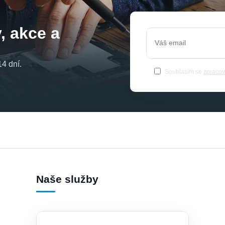
, akce a
4 dní.
Souhlasím se
zpracov
Naše služby