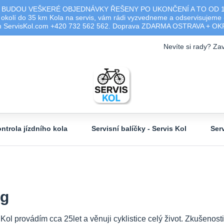
 BUDOU VEŠKERÉ OBJEDNÁVKY ŘEŠENY PO UKONČENÍ A TO OD 17.0
olí do 35 km Kola na servis, vám rádi vyzvedneme a odservisujeme -
ým ServisKol.com +420 732 562 562. Doprava ZDARMA OSTRAVA + O
Nevíte si rady? Zav
ntrola jízdního kola
Servisní balíčky - Servis Kol
Ser
og
 Kol provádím cca 25let a věnuji cyklistice celý život. Zkušeno