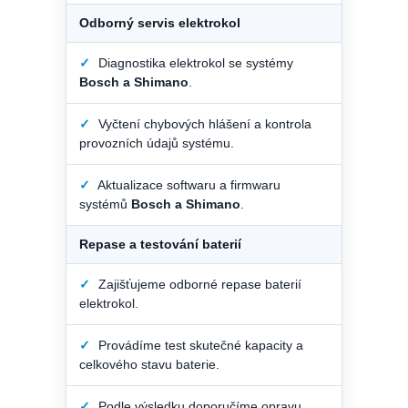
Odborný servis elektrokol
✓
Diagnostika elektrokol se systémy
Bosch a Shimano
.
✓
Vyčtení chybových hlášení a kontrola
provozních údajů systému.
✓
Aktualizace softwaru a firmwaru
systémů
Bosch a Shimano
.
Repase a testování baterií
✓
Zajišťujeme odborné repase baterií
elektrokol.
✓
Provádíme test skutečné kapacity a
celkového stavu baterie.
✓
Podle výsledku doporučíme opravu,