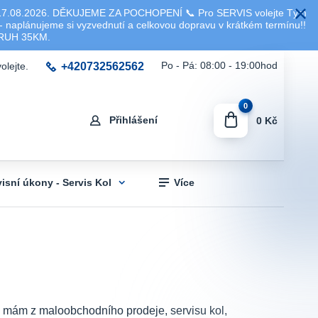
8.2026. DĚKUJEME ZA POCHOPENÍ 📞 Pro SERVIS volejte Tým
 naplánujeme si vyzvednutí a celkovou dopravu v krátkém termínu!!
KRUH 35KM.
+420732562562
Po - Pá: 08:00 - 19:00hod
olejte.
0
Přihlášení
0 Kč
visní úkony - Servis Kol
Více
sti mám z maloobchodního prodeje, servisu kol,