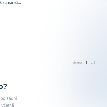
 zahraničí...
strana
z 1
o?
ebo zadní
, včetně