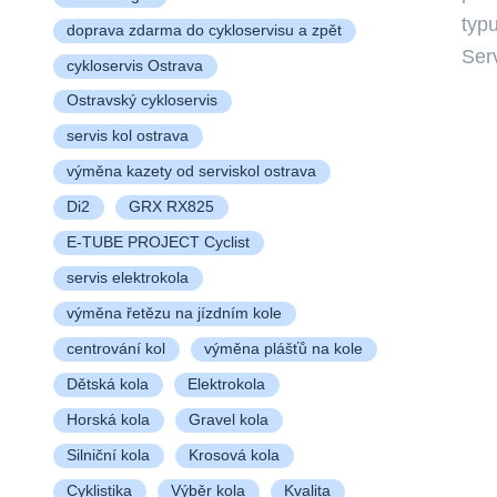
typu
doprava zdarma do cykloservisu a zpět
Ser
cykloservis Ostrava
Ostravský cykloservis
servis kol ostrava
výměna kazety od serviskol ostrava
Di2
GRX RX825
E-TUBE PROJECT Cyclist
servis elektrokola
výměna řetězu na jízdním kole
centrování kol
výměna plášťů na kole
Dětská kola
Elektrokola
Horská kola
Gravel kola
Silniční kola
Krosová kola
Cyklistika
Výběr kola
Kvalita