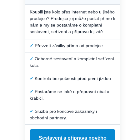
Koupili jste kolo přes internet nebo u jiného
prodejce? Prodejce jej může poslat přímo k
nám a my se postaráme o kompletní
sestavení, seřízení a přípravu k jízdě.
✓
Převzetí zásilky přímo od prodejce.
✓
Odborné sestavení a kompletní seřízení
kola.
✓
Kontrola bezpečnosti před první jízdou.
✓
Postaráme se také o přepravní obal a
krabici.
✓
Služba pro koncové zákazníky i
obchodní partnery.
Sestavení a příprava nového