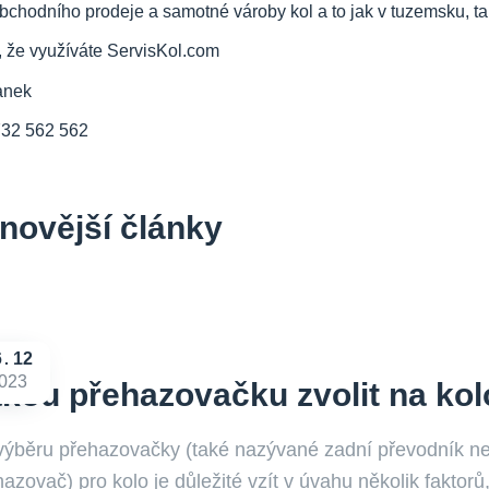
bchodního prodeje a samotné vároby kol a to jak v tuzemsku, tak
, že využíváte ServisKol.com
anek
732 562 562
novější články
6
12
023
kou přehazovačku zvolit na kol
 výběru přehazovačky (také nazývané zadní převodník n
azovač) pro kolo je důležité vzít v úvahu několik faktorů