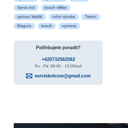
Servis kol
bosch eBike
upínací kleště
ruční výroba
Tektro
Magura
bosch
vymena
Potřebujete poradit?
+420732562562
Po - Pá: 08:00 - 19:00hod
serviskolcom@gmail.com