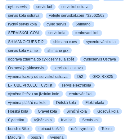
cykloservis
servis kol
serviskol ostrava
servis kola ostrava
volejte serviskol.com 732562562
rychlý servis kola
cyklo servis
Shimano
SERVISKOL.COM
serviskola
centrovani kol
SHIMANO CUES DI2
shimano cues
vycentrování kola
servis kola v zime
shimano grx
doprava zdarma do cykloservisu a zpět
cykloservis Ostrava
Ostravský cykloservis
servis kol ostrava
výměna kazety od serviskol ostrava
Di2
GRX RX825
E-TUBE PROJECT Cyclist
servis elektrokola
výměna řetězu na jízdním kole
centrování kol
výměna plášťů na kole
Dětská kola
Elektrokola
Horská kola
Gravel kola
Silniční kola
Krosová kola
Cyklistika
Výběr kola
Kvalita
Servis kol
bosch eBike
upínací kleště
ruční výroba
Tektro
Magura
bosch
vymena