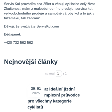
Servis Kol provádím cca 25let a věnuji cyklistice celý život.
Zkušenosti mám z maloobchodního prodeje, servisu kol,
velkoobchodního prodeje a samotné vároby kol a to jak v
tuzemsku, tak zahraničí...
Děkuji, že využíváte ServisKol.com
Bědajanek
+420 732 562 562
Nejnovější články
strana
z 1
Jak vybrat ideální jízdní
30
01
2025
kolo: Komplexní průvodce
pro všechny kategorie
cyklistů