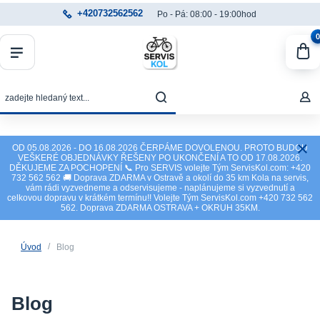
+420732562562
Po - Pá: 08:00 - 19:00hod
0
OD 05.08.2026 - DO 16.08.2026 ČERPÁME DOVOLENOU. PROTO BUDOU
VEŠKERÉ OBJEDNÁVKY ŘEŠENY PO UKONČENÍ A TO OD 17.08.2026.
DĚKUJEME ZA POCHOPENÍ 📞 Pro SERVIS volejte Tým ServisKol.com: +420
732 562 562 🚚 Doprava ZDARMA v Ostravě a okolí do 35 km Kola na servis,
vám rádi vyzvedneme a odservisujeme - naplánujeme si vyzvednutí a
celkovou dopravu v krátkém termínu!! Volejte Tým ServisKol.com +420 732 562
562. Doprava ZDARMA OSTRAVA + OKRUH 35KM.
Úvod
Blog
Blog