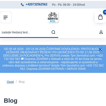
+420732562562
Po - Pá: 08:00 - 19:00hod
0
OD 05.08.2026 - DO 16.08.2026 ČERPÁME DOVOLENOU. PROTO BUDOU
VEŠKERÉ OBJEDNÁVKY ŘEŠENY PO UKONČENÍ A TO OD 17.08.2026.
DĚKUJEME ZA POCHOPENÍ 📞 Pro SERVIS volejte Tým ServisKol.com: +420
732 562 562 🚚 Doprava ZDARMA v Ostravě a okolí do 35 km Kola na servis,
vám rádi vyzvedneme a odservisujeme - naplánujeme si vyzvednutí a
celkovou dopravu v krátkém termínu!! Volejte Tým ServisKol.com +420 732 562
562. Doprava ZDARMA OSTRAVA + OKRUH 35KM.
Úvod
Blog
Blog