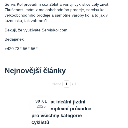
Servis Kol provádím cca 25let a věnuji cyklistice celý život.
Zkušenosti mám z maloobchodního prodeje, servisu kol,
velkoobchodního prodeje a samotné vároby kol a to jak v
tuzemsku, tak zahraničí...
Děkuji, že využíváte ServisKol.com
Bědajanek
+420 732 562 562
Nejnovější články
strana
z 1
Jak vybrat ideální jízdní
30
01
2025
kolo: Komplexní průvodce
pro všechny kategorie
cyklistů