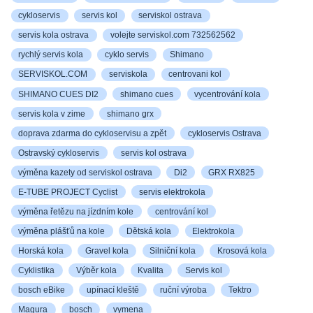
cykloservis
servis kol
serviskol ostrava
servis kola ostrava
volejte serviskol.com 732562562
rychlý servis kola
cyklo servis
Shimano
SERVISKOL.COM
serviskola
centrovani kol
SHIMANO CUES DI2
shimano cues
vycentrování kola
servis kola v zime
shimano grx
doprava zdarma do cykloservisu a zpět
cykloservis Ostrava
Ostravský cykloservis
servis kol ostrava
výměna kazety od serviskol ostrava
Di2
GRX RX825
E-TUBE PROJECT Cyclist
servis elektrokola
výměna řetězu na jízdním kole
centrování kol
výměna plášťů na kole
Dětská kola
Elektrokola
Horská kola
Gravel kola
Silniční kola
Krosová kola
Cyklistika
Výběr kola
Kvalita
Servis kol
bosch eBike
upínací kleště
ruční výroba
Tektro
Magura
bosch
vymena