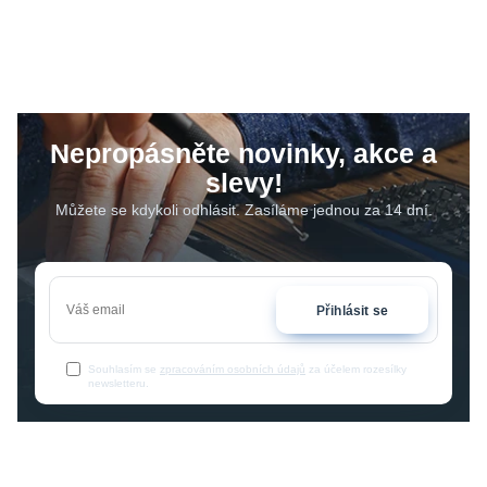
Nepropásněte novinky, akce a
slevy!
Můžete se kdykoli odhlásit. Zasíláme jednou za 14 dní.
Přihlásit se
Souhlasím se
zpracováním osobních údajů
za účelem rozesílky
newsletteru.