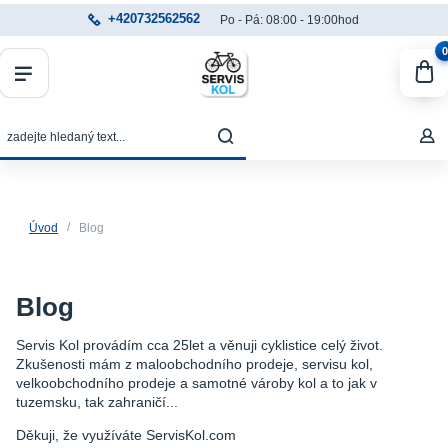
+420732562562
Po - Pá: 08:00 - 19:00hod
0
Úvod
Blog
Blog
Servis Kol provádím cca 25let a věnuji cyklistice celý život.
Zkušenosti mám z maloobchodního prodeje, servisu kol,
velkoobchodního prodeje a samotné vároby kol a to jak v
tuzemsku, tak zahraničí...
Děkuji, že využíváte ServisKol.com