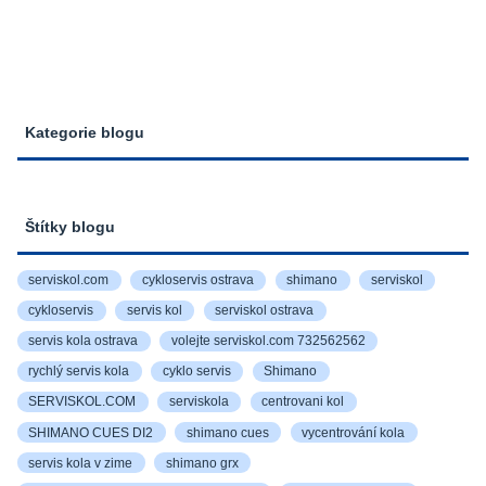
Kategorie blogu
Štítky blogu
serviskol.com
cykloservis ostrava
shimano
serviskol
cykloservis
servis kol
serviskol ostrava
servis kola ostrava
volejte serviskol.com 732562562
rychlý servis kola
cyklo servis
Shimano
SERVISKOL.COM
serviskola
centrovani kol
SHIMANO CUES DI2
shimano cues
vycentrování kola
servis kola v zime
shimano grx