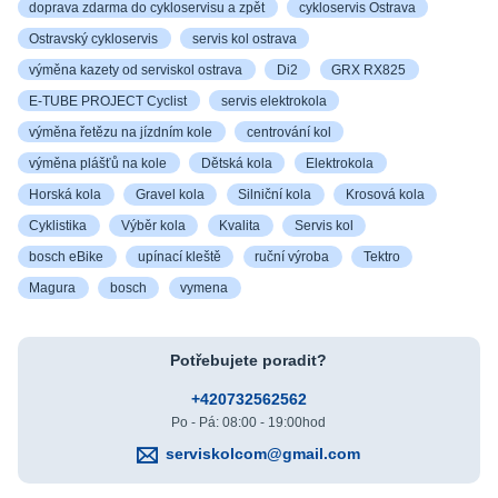
doprava zdarma do cykloservisu a zpět
cykloservis Ostrava
Ostravský cykloservis
servis kol ostrava
výměna kazety od serviskol ostrava
Di2
GRX RX825
E-TUBE PROJECT Cyclist
servis elektrokola
výměna řetězu na jízdním kole
centrování kol
výměna plášťů na kole
Dětská kola
Elektrokola
Horská kola
Gravel kola
Silniční kola
Krosová kola
Cyklistika
Výběr kola
Kvalita
Servis kol
bosch eBike
upínací kleště
ruční výroba
Tektro
Magura
bosch
vymena
Potřebujete poradit?
+420732562562
Po - Pá: 08:00 - 19:00hod
serviskolcom@gmail.com