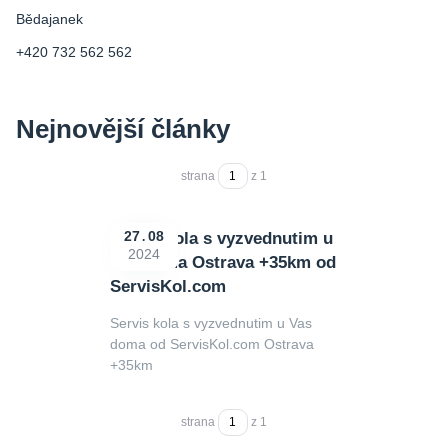
Bědajanek
+420 732 562 562
Nejnovější články
strana
z 1
Servis kola s vyzvednutim u
27
08
2024
Vas doma Ostrava +35km od
ServisKol.com
Servis kola s vyzvednutim u Vas
doma od ServisKol.com Ostrava
+35km
strana
z 1