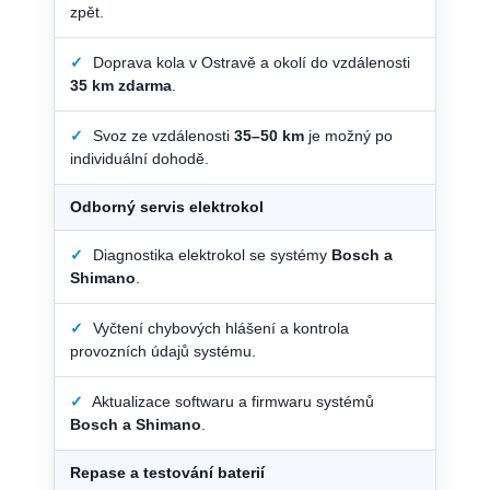
zpět.
✓
Doprava kola v Ostravě a okolí do vzdálenosti
35 km zdarma
.
✓
Svoz ze vzdálenosti
35–50 km
je možný po
individuální dohodě.
Odborný servis elektrokol
✓
Diagnostika elektrokol se systémy
Bosch a
Shimano
.
✓
Vyčtení chybových hlášení a kontrola
provozních údajů systému.
✓
Aktualizace softwaru a firmwaru systémů
Bosch a Shimano
.
Repase a testování baterií