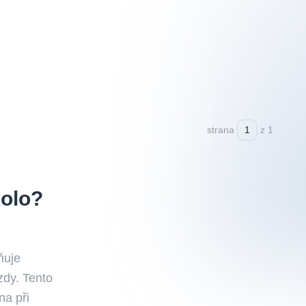
strana
z 1
kolo?
ňuje
zdy. Tento
na při