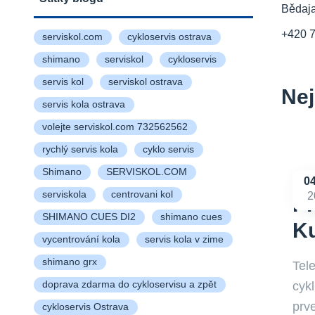
Bědaj
+420 
serviskol.com
cykloservis ostrava
shimano
serviskol
cykloservis
servis kol
serviskol ostrava
Nej
servis kola ostrava
volejte serviskol.com 732562562
rychlý servis kola
cyklo servis
Shimano
SERVISKOL.COM
0
serviskola
centrovani kol
2
Pr
SHIMANO CUES DI2
shimano cues
Ku
vycentrování kola
servis kola v zime
shimano grx
Tel
cyk
doprava zdarma do cykloservisu a zpět
prve
cykloservis Ostrava