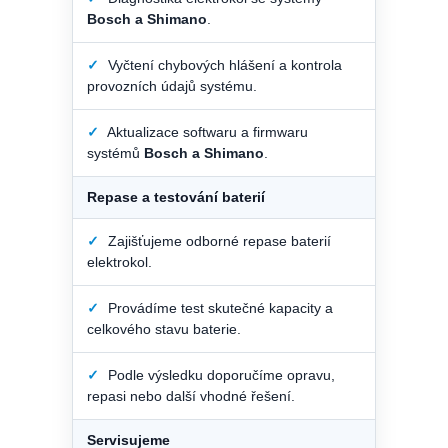
Bosch a Shimano
.
✓
Vyčtení chybových hlášení a kontrola
provozních údajů systému.
✓
Aktualizace softwaru a firmwaru
systémů
Bosch a Shimano
.
Repase a testování baterií
✓
Zajišťujeme odborné repase baterií
elektrokol.
✓
Provádíme test skutečné kapacity a
celkového stavu baterie.
✓
Podle výsledku doporučíme opravu,
repasi nebo další vhodné řešení.
Servisujeme