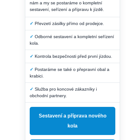
nám a my se postaráme o kompletní
sestavení, seřízení a přípravu k jízdě.
✓
Převzetí zásilky přímo od prodejce.
✓
Odborné sestavení a kompletní seřízení
kola.
✓
Kontrola bezpečnosti před první jízdou.
✓
Postaráme se také o přepravní obal a
krabici.
✓
Služba pro koncové zákazníky i
obchodní partnery.
Sestavení a příprava nového
kola