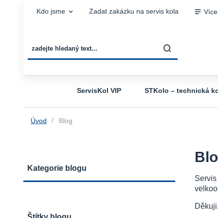
Kdo jsme
Zadat zakázku na servis kola
Více
ServisKol VIP
STKolo – technická ko
Úvod
Blog
Bl
Kategorie blogu
Servis
velkoo
Děkuji
Štítky blogu