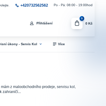
+420732562562
Po - Pá: 08:00 - 19:00hod
olejte.
0
Přihlášení
0 Kč
visní úkony - Servis Kol
Více
sti mám z maloobchodního prodeje, servisu kol,
 zahraničí...