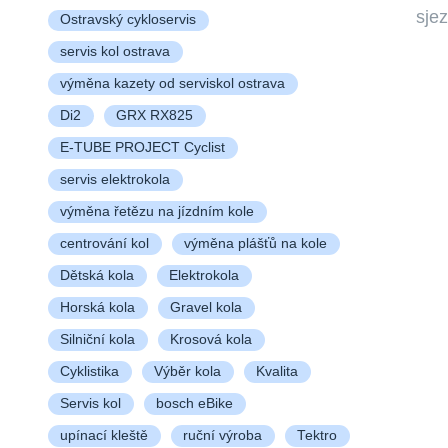
sje
Ostravský cykloservis
servis kol ostrava
výměna kazety od serviskol ostrava
Di2
GRX RX825
E-TUBE PROJECT Cyclist
servis elektrokola
výměna řetězu na jízdním kole
centrování kol
výměna plášťů na kole
Dětská kola
Elektrokola
Horská kola
Gravel kola
Silniční kola
Krosová kola
Cyklistika
Výběr kola
Kvalita
Servis kol
bosch eBike
upínací kleště
ruční výroba
Tektro