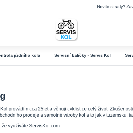
Nevíte si rady? Zav
ntrola jízdního kola
Servisní balíčky - Servis Kol
Ser
og
 Kol provádím cca 25let a věnuji cyklistice celý život. Zkušeno
bchodního prodeje a samotné vároby kol a to jak v tuzemsku, tak
, že využíváte ServisKol.com