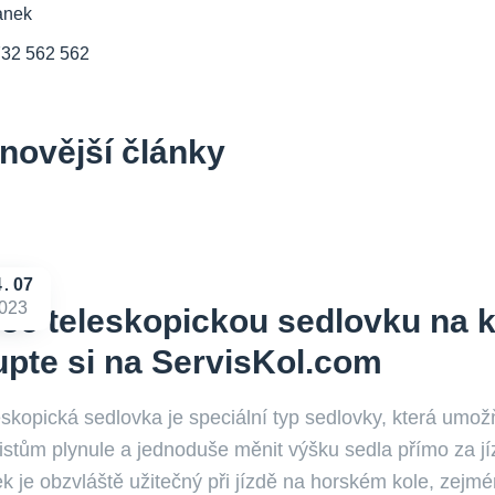
anek
732 562 562
novější články
4
07
023
oč teleskopickou sedlovku na 
pte si na ServisKol.com
eskopická sedlovka je speciální typ sedlovky, která umož
listům plynule a jednoduše měnit výšku sedla přímo za jí
k je obzvláště užitečný při jízdě na horském kole, zejmé