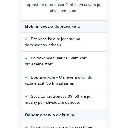
opravíme a po dokončení servisu vám jej
přivezeme zpět.
Mobilní svoz a doprava kola
✓
Pro vaše kolo přijedeme na
domluvenou adresu.
✓
Po dokončení servisu vám kolo
přivezeme zpět.
✓
Doprava kola v Ostravě a okolí do
vzdálenosti
35 km zdarma
.
✓
Svoz ze vzdálenosti
35–50 km
je
možný po individuální dohodě.
Odborný servis elektrokol
✓
Diagnostika elektrokol se systémy