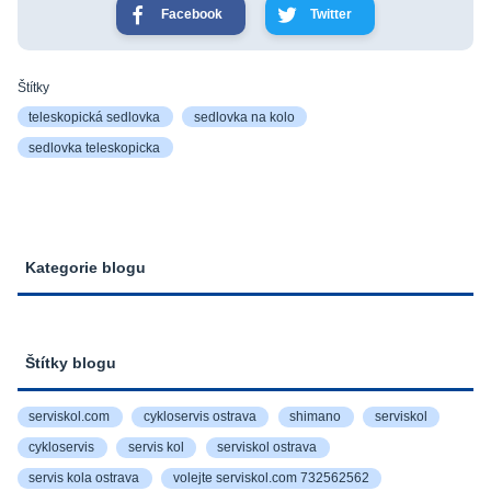
Facebook
Twitter
Štítky
teleskopická sedlovka
sedlovka na kolo
sedlovka teleskopicka
Kategorie blogu
Štítky blogu
serviskol.com
cykloservis ostrava
shimano
serviskol
cykloservis
servis kol
serviskol ostrava
servis kola ostrava
volejte serviskol.com 732562562