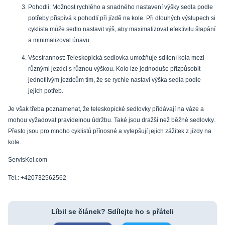
Pohodlí: Možnost rychlého a snadného nastavení výšky sedla podle
potřeby přispívá k pohodlí při jízdě na kole. Při dlouhých výstupech si
cyklista může sedlo nastavit výš, aby maximalizoval efektivitu šlapání
a minimalizoval únavu.
Všestrannost: Teleskopická sedlovka umožňuje sdílení kola mezi
různými jezdci s různou výškou. Kolo lze jednoduše přizpůsobit
jednotlivým jezdcům tím, že se rychle nastaví výška sedla podle
jejich potřeb.
Je však třeba poznamenat, že teleskopické sedlovky přidávají na váze a
mohou vyžadovat pravidelnou údržbu. Také jsou dražší než běžné sedlovky.
Přesto jsou pro mnoho cyklistů přínosné a vylepšují jejich zážitek z jízdy na
kole.
ServisKol.com
Tel.: +420732562562
Líbil se článek? Sdílejte ho s přáteli