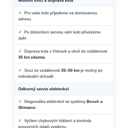
Mobilní svoz a doprava kola
✓
Pro vaše kolo přijedeme na domluvenou
adresu.
✓
Po dokončení servisu vám kolo přivezeme
zpět.
✓
Doprava kola v Ostravě a okolí do vzdálenosti
35 km zdarma
.
✓
Svoz ze vzdálenosti
35–50 km
je možný po
individuální dohodě.
Odborný servis elektrokol
✓
Diagnostika elektrokol se systémy
Bosch a
Shimano
.
✓
Vyčtení chybových hlášení a kontrola
provozních údajů systému.