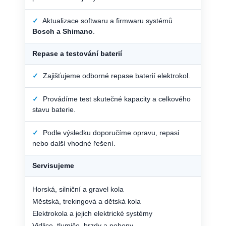
✓
Aktualizace softwaru a firmwaru systémů
Bosch a Shimano
.
Repase a testování baterií
✓
Zajišťujeme odborné repase baterií elektrokol.
✓
Provádíme test skutečné kapacity a celkového
stavu baterie.
✓
Podle výsledku doporučíme opravu, repasi
nebo další vhodné řešení.
Servisujeme
Horská, silniční a gravel kola
Městská, trekingová a dětská kola
Elektrokola a jejich elektrické systémy
Vidlice, tlumiče, brzdy a pohony