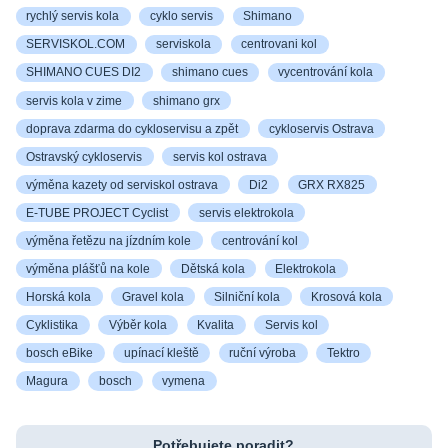
rychlý servis kola
cyklo servis
Shimano
SERVISKOL.COM
serviskola
centrovani kol
SHIMANO CUES DI2
shimano cues
vycentrování kola
servis kola v zime
shimano grx
doprava zdarma do cykloservisu a zpět
cykloservis Ostrava
Ostravský cykloservis
servis kol ostrava
výměna kazety od serviskol ostrava
Di2
GRX RX825
E-TUBE PROJECT Cyclist
servis elektrokola
výměna řetězu na jízdním kole
centrování kol
výměna plášťů na kole
Dětská kola
Elektrokola
Horská kola
Gravel kola
Silniční kola
Krosová kola
Cyklistika
Výběr kola
Kvalita
Servis kol
bosch eBike
upínací kleště
ruční výroba
Tektro
Magura
bosch
vymena
Potřebujete poradit?