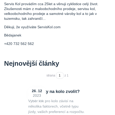
Servis Kol provádím cca 25let a věnuji cyklistice celý život.
Zkušenosti mám z maloobchodního prodeje, servisu kol,
velkoobchodního prodeje a samotné vároby kol a to jak v
tuzemsku, tak zahraničí...
Děkuji, že využíváte ServisKol.com
Bědajanek
+420 732 562 562
Nejnovější články
strana
z 1
Jaké kliky na kolo zvolit?
26
12
2023
Výběr klik pro kolo závisí na
několika faktorech, včetně typu
jízdy, vašich preferencí a rozpočtu.