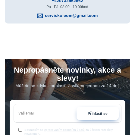
+420732562562
Po - Pá: 08:00 - 19:00hod
serviskolcom@gmail.com
Nepropásněte novinky, akce a
slevy!
Můžete se kdykoli odhlásit. Zasíláme jednou za 14 dní.
Přihlásit se
Souhlasím se
zpracováním osobních údajů
za účelem rozesílky
newsletteru.