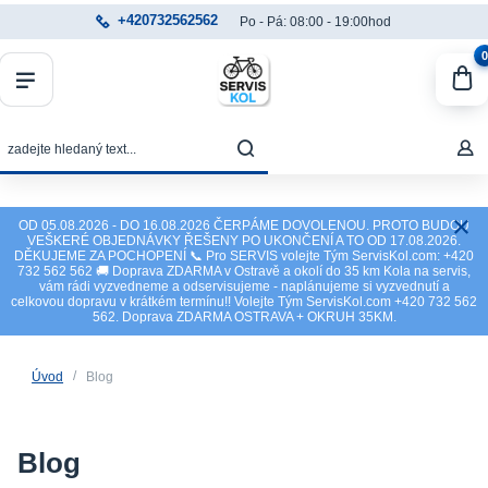
+420732562562
Po - Pá: 08:00 - 19:00hod
0
OD 05.08.2026 - DO 16.08.2026 ČERPÁME DOVOLENOU. PROTO BUDOU
VEŠKERÉ OBJEDNÁVKY ŘEŠENY PO UKONČENÍ A TO OD 17.08.2026.
DĚKUJEME ZA POCHOPENÍ 📞 Pro SERVIS volejte Tým ServisKol.com: +420
732 562 562 🚚 Doprava ZDARMA v Ostravě a okolí do 35 km Kola na servis,
vám rádi vyzvedneme a odservisujeme - naplánujeme si vyzvednutí a
celkovou dopravu v krátkém termínu!! Volejte Tým ServisKol.com +420 732 562
562. Doprava ZDARMA OSTRAVA + OKRUH 35KM.
Úvod
Blog
Blog