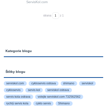
ServisKol.com
strana
z 1
Kategorie blogu
Štítky blogu
serviskol.com
cykloservis ostrava
shimano
serviskol
cykloservis
servis kol
serviskol ostrava
servis kola ostrava
volejte serviskol.com 732562562
rychlý servis kola
cyklo servis
Shimano