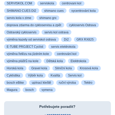
SERVISKOL.COM
serviskola
centrovani kol
SHIMANO CUES DI2
shimano cues
vycentrování kola
servis kola v zime
shimano grx
doprava zdarma do cykloservisu a zpět
cykloservis Ostrava
Ostravský cykloservis
servis kol ostrava
výměna kazety od serviskol ostrava
Di2
GRX RX825
E-TUBE PROJECT Cyclist
servis elektrokola
výměna řetězu na jízdním kole
centrování kol
výměna plášťů na kole
Dětská kola
Elektrokola
Horská kola
Gravel kola
Silniční kola
Krosová kola
Cyklistika
Výběr kola
Kvalita
Servis kol
bosch eBike
upínací kleště
ruční výroba
Tektro
Magura
bosch
vymena
Potřebujete poradit?