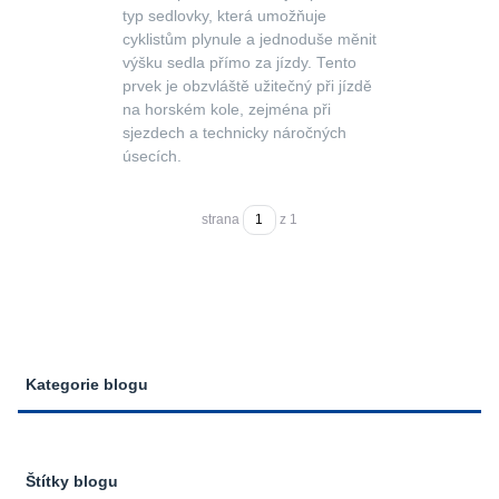
typ sedlovky, která umožňuje
cyklistům plynule a jednoduše měnit
výšku sedla přímo za jízdy. Tento
prvek je obzvláště užitečný při jízdě
na horském kole, zejména při
sjezdech a technicky náročných
úsecích.
strana
z 1
Kategorie blogu
Štítky blogu