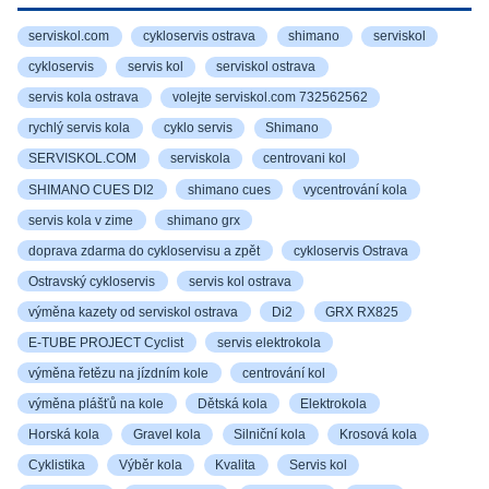
serviskol.com
cykloservis ostrava
shimano
serviskol
cykloservis
servis kol
serviskol ostrava
servis kola ostrava
volejte serviskol.com 732562562
rychlý servis kola
cyklo servis
Shimano
SERVISKOL.COM
serviskola
centrovani kol
SHIMANO CUES DI2
shimano cues
vycentrování kola
servis kola v zime
shimano grx
doprava zdarma do cykloservisu a zpět
cykloservis Ostrava
Ostravský cykloservis
servis kol ostrava
výměna kazety od serviskol ostrava
Di2
GRX RX825
E-TUBE PROJECT Cyclist
servis elektrokola
výměna řetězu na jízdním kole
centrování kol
výměna plášťů na kole
Dětská kola
Elektrokola
Horská kola
Gravel kola
Silniční kola
Krosová kola
Cyklistika
Výběr kola
Kvalita
Servis kol