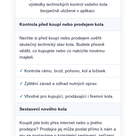
výsledky technických kontrol vašeho kola
bezpečně uložené v aplikaci.
Kontrola před koupí nebo prodejem kola
Nechte si před koupí nebo prodejem ověřit
skutečný technický stav kola. Budete přesně
vědět, co kupujete nebo co nabízíte novému
majiteli.
✓
Kontrola rámu, brzd, pohonu, kol a ložisek.
✓
Zjištění závad a odhad nutných oprav.
✓
Vhodné pro kupující, prodávající i firemní kola.
Sestavení nového kola
Koupili jste kolo přes internet nebo u jiného
prodejce? Prodejce jej může poslat přímo k nám a
my se postaráme o kompletní sestavení, seřízení