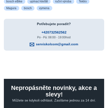
bosch eBike
upínací kleště
ruční výroba
Tektro
Magura
bosch
vymena
Potřebujete poradit?
+420732562562
Po - Pá: 08:00 - 19:00hod
serviskolcom@gmail.com
Nepropásněte novinky, akce a
slevy!
Můžete se kdykoli odhlásit. Zasíláme jednou za 14 dní.