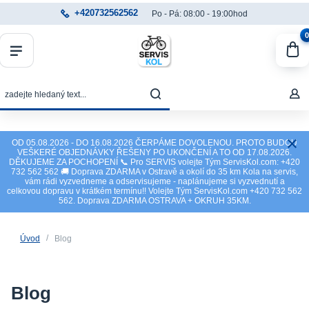
+420732562562
Po - Pá: 08:00 - 19:00hod
0
OD 05.08.2026 - DO 16.08.2026 ČERPÁME DOVOLENOU. PROTO BUDOU
VEŠKERÉ OBJEDNÁVKY ŘEŠENY PO UKONČENÍ A TO OD 17.08.2026.
DĚKUJEME ZA POCHOPENÍ 📞 Pro SERVIS volejte Tým ServisKol.com: +420
732 562 562 🚚 Doprava ZDARMA v Ostravě a okolí do 35 km Kola na servis,
vám rádi vyzvedneme a odservisujeme - naplánujeme si vyzvednutí a
celkovou dopravu v krátkém termínu!! Volejte Tým ServisKol.com +420 732 562
562. Doprava ZDARMA OSTRAVA + OKRUH 35KM.
Úvod
Blog
Blog