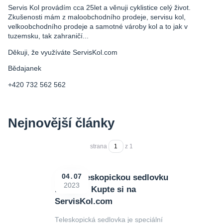
Servis Kol provádím cca 25let a věnuji cyklistice celý život.
Zkušenosti mám z maloobchodního prodeje, servisu kol,
velkoobchodního prodeje a samotné vároby kol a to jak v
tuzemsku, tak zahraničí...
Děkuji, že využíváte ServisKol.com
Bědajanek
+420 732 562 562
Nejnovější články
strana
z 1
Proč teleskopickou sedlovku
04
07
2023
na kolo? Kupte si na
ServisKol.com
Teleskopická sedlovka je speciální