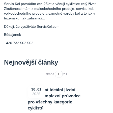
Servis Kol provádím cca 25let a věnuji cyklistice celý život.
Zkušenosti mám z maloobchodního prodeje, servisu kol,
velkoobchodního prodeje a samotné vároby kol a to jak v
tuzemsku, tak zahraničí...
Děkuji, že využíváte ServisKol.com
Bědajanek
+420 732 562 562
Nejnovější články
strana
z 1
Jak vybrat ideální jízdní
30
01
2025
kolo: Komplexní průvodce
pro všechny kategorie
cyklistů