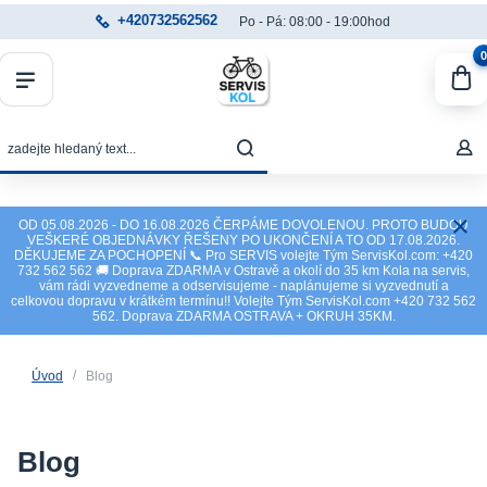
+420732562562
Po - Pá: 08:00 - 19:00hod
0
OD 05.08.2026 - DO 16.08.2026 ČERPÁME DOVOLENOU. PROTO BUDOU
VEŠKERÉ OBJEDNÁVKY ŘEŠENY PO UKONČENÍ A TO OD 17.08.2026.
DĚKUJEME ZA POCHOPENÍ 📞 Pro SERVIS volejte Tým ServisKol.com: +420
732 562 562 🚚 Doprava ZDARMA v Ostravě a okolí do 35 km Kola na servis,
vám rádi vyzvedneme a odservisujeme - naplánujeme si vyzvednutí a
celkovou dopravu v krátkém termínu!! Volejte Tým ServisKol.com +420 732 562
562. Doprava ZDARMA OSTRAVA + OKRUH 35KM.
Úvod
Blog
Blog