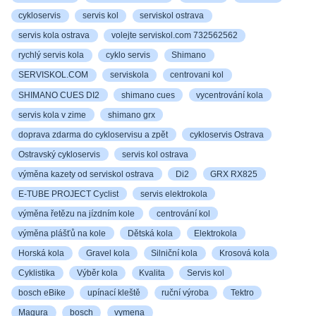
cykloservis
servis kol
serviskol ostrava
servis kola ostrava
volejte serviskol.com 732562562
rychlý servis kola
cyklo servis
Shimano
SERVISKOL.COM
serviskola
centrovani kol
SHIMANO CUES DI2
shimano cues
vycentrování kola
servis kola v zime
shimano grx
doprava zdarma do cykloservisu a zpět
cykloservis Ostrava
Ostravský cykloservis
servis kol ostrava
výměna kazety od serviskol ostrava
Di2
GRX RX825
E-TUBE PROJECT Cyclist
servis elektrokola
výměna řetězu na jízdním kole
centrování kol
výměna plášťů na kole
Dětská kola
Elektrokola
Horská kola
Gravel kola
Silniční kola
Krosová kola
Cyklistika
Výběr kola
Kvalita
Servis kol
bosch eBike
upínací kleště
ruční výroba
Tektro
Magura
bosch
vymena