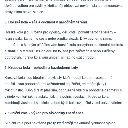
skvělou volbou pro cyklisty, kteří chtějí objevovat nová místa a prozkoumávat
cesty mimo hlavní silnice.
5. Horská kola – síla a odolnost v náročném terénu
Horská kola jsou určena pro cyklisty, kteří chtějí pokořit náročné terény –
lesní stezky, kamenité cesty nebo prudké sjezdy. Díky pevnému rámu,
odpružení a širokým plášťům vám horská kola poskytnou maximální kontrolu
a stabilitu v terénu. Bez ohledu na to, zda jste začátečník nebo zkušený
dobrodruh, horská kola vám umožní si naplno užít přírodu.
6. Krosová kola – pohodlí na každodenní jízdy
Krosová kola jsou ideální pro cyklisty, kteří hledají kolo pro všestranné
použití. Jsou pohodlná pro každodenní dojíždění, rekreační jízdy i
cykloturistiku. Díky širším plášťům, odpružené vidlici a pohodlné geometrii si
užijete komfort jak na asfaltu, tak i na polních cestách. Krosová kola
kombinují vlastnosti silničních a horských kol, což je činí velmi univerzálními.
7. Silniční kola – výkon pro závodníky i nadšence
Silniční kola jsou navržena pro ty, kteří chtějí maximální rychlost a výkon.