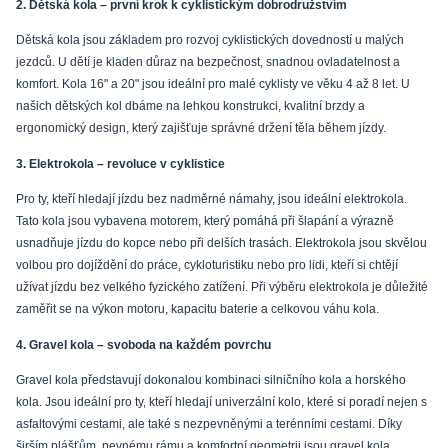
2. Dětská kola – první krok k cyklistickým dobrodružstvím
Dětská kola jsou základem pro rozvoj cyklistických dovedností u malých
jezdců. U dětí je kladen důraz na bezpečnost, snadnou ovladatelnost a
komfort. Kola 16" a 20" jsou ideální pro malé cyklisty ve věku 4 až 8 let. U
našich dětských kol dbáme na lehkou konstrukci, kvalitní brzdy a
ergonomický design, který zajišťuje správné držení těla během jízdy.
3. Elektrokola – revoluce v cyklistice
Pro ty, kteří hledají jízdu bez nadměrné námahy, jsou ideální elektrokola.
Tato kola jsou vybavena motorem, který pomáhá při šlapání a výrazně
usnadňuje jízdu do kopce nebo při delších trasách. Elektrokola jsou skvělou
volbou pro dojíždění do práce, cykloturistiku nebo pro lidi, kteří si chtějí
užívat jízdu bez velkého fyzického zatížení. Při výběru elektrokola je důležité
zaměřit se na výkon motoru, kapacitu baterie a celkovou váhu kola.
4. Gravel kola – svoboda na každém povrchu
Gravel kola představují dokonalou kombinaci silničního kola a horského
kola. Jsou ideální pro ty, kteří hledají univerzální kolo, které si poradí nejen s
asfaltovými cestami, ale také s nezpevněnými a terénními cestami. Díky
širším plášťům, pevnému rámu a komfortní geometrii jsou gravel kola