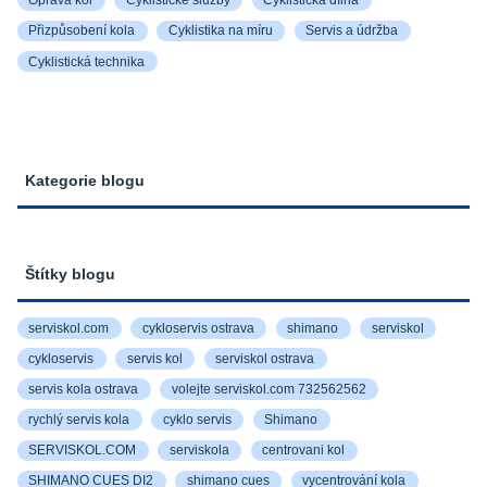
Přizpůsobení kola
Cyklistika na míru
Servis a údržba
Cyklistická technika
Kategorie blogu
Štítky blogu
serviskol.com
cykloservis ostrava
shimano
serviskol
cykloservis
servis kol
serviskol ostrava
servis kola ostrava
volejte serviskol.com 732562562
rychlý servis kola
cyklo servis
Shimano
SERVISKOL.COM
serviskola
centrovani kol
SHIMANO CUES DI2
shimano cues
vycentrování kola