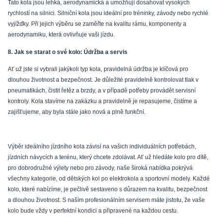
Tato kola jsou lehká, aerodynamická a umožňují dosahovat vysokých
rychlostí na silnici. Silniční kola jsou ideální pro tréninky, závody nebo rychlé
vyjížďky. Při jejich výběru se zaměřte na kvalitu rámu, komponenty a
aerodynamiku, která ovlivňuje vaši jízdu.
8. Jak se starat o své kolo: Údržba a servis
Ať už jste si vybrali jakýkoli typ kola, pravidelná údržba je klíčová pro
dlouhou životnost a bezpečnost. Je důležité pravidelně kontrolovat tlak v
pneumatikách, čistit řetěz a brzdy, a v případě potřeby provádět servisní
kontroly. Kola stavíme na zakázku a pravidelně je repasujeme, čistíme a
zajišťujeme, aby byla stále jako nová a plně funkční.
Výběr ideálního jízdního kola závisí na vašich individuálních potřebách,
jízdních návycích a terénu, který chcete zdolávat. Ať už hledáte kolo pro dítě,
pro dobrodružné výlety nebo pro závody, naše široká nabídka pokrývá
všechny kategorie, od dětských kol po elektrokola a sportovní modely. Každé
kolo, které nabízíme, je pečlivě sestaveno s důrazem na kvalitu, bezpečnost
a dlouhou životnost. S naším profesionálním servisem máte jistotu, že vaše
kolo bude vždy v perfektní kondici a připravené na každou cestu.