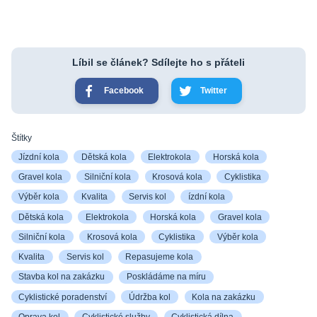
Líbil se článek? Sdílejte ho s přáteli
Facebook
Twitter
Štítky
Jízdní kola
Dětská kola
Elektrokola
Horská kola
Gravel kola
Silniční kola
Krosová kola
Cyklistika
Výběr kola
Kvalita
Servis kol
ízdní kola
Dětská kola
Elektrokola
Horská kola
Gravel kola
Silniční kola
Krosová kola
Cyklistika
Výběr kola
Kvalita
Servis kol
Repasujeme kola
Stavba kol na zakázku
Poskládáme na míru
Cyklistické poradenství
Údržba kol
Kola na zakázku
Oprava kol
Cyklistické služby
Cyklistická dílna