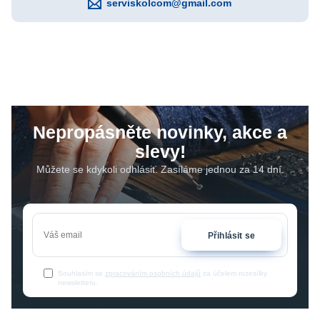
serviskolcom@gmail.com
Nepropásněte novinky, akce a
slevy!
Můžete se kdykoli odhlásit. Zasíláme jednou za 14 dní.
Přihlásit se
Souhlasím se
zpracováním osobních údajů
za účelem rozesílky
newsletteru.