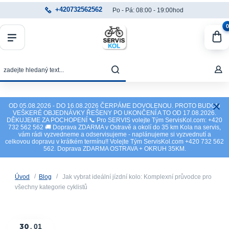
+420732562562
Po - Pá: 08:00 - 19:00hod
0
OD 05.08.2026 - DO 16.08.2026 ČERPÁME DOVOLENOU. PROTO BUDOU
VEŠKERÉ OBJEDNÁVKY ŘEŠENY PO UKONČENÍ A TO OD 17.08.2026.
DĚKUJEME ZA POCHOPENÍ 📞 Pro SERVIS volejte Tým ServisKol.com: +420
732 562 562 🚚 Doprava ZDARMA v Ostravě a okolí do 35 km Kola na servis,
vám rádi vyzvedneme a odservisujeme - naplánujeme si vyzvednutí a
celkovou dopravu v krátkém termínu!! Volejte Tým ServisKol.com +420 732 562
562. Doprava ZDARMA OSTRAVA + OKRUH 35KM.
Úvod
Blog
Jak vybrat ideální jízdní kolo: Komplexní průvodce pro
všechny kategorie cyklistů
30
01