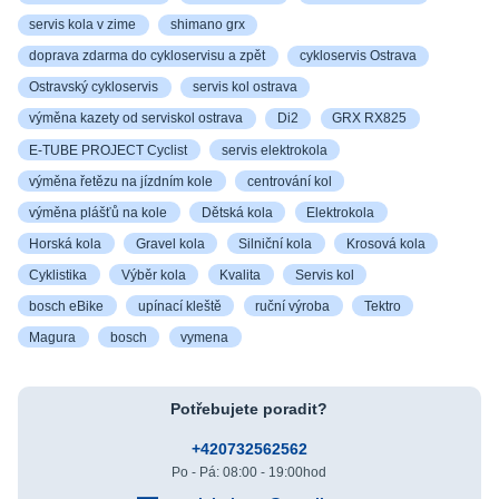
servis kola v zime
shimano grx
doprava zdarma do cykloservisu a zpět
cykloservis Ostrava
Ostravský cykloservis
servis kol ostrava
výměna kazety od serviskol ostrava
Di2
GRX RX825
E-TUBE PROJECT Cyclist
servis elektrokola
výměna řetězu na jízdním kole
centrování kol
výměna plášťů na kole
Dětská kola
Elektrokola
Horská kola
Gravel kola
Silniční kola
Krosová kola
Cyklistika
Výběr kola
Kvalita
Servis kol
bosch eBike
upínací kleště
ruční výroba
Tektro
Magura
bosch
vymena
Potřebujete poradit?
+420732562562
Po - Pá: 08:00 - 19:00hod