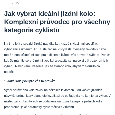
2025
Jak vybrat ideální jízdní kolo:
Komplexní průvodce pro všechny
kategorie cyklistů
Na trhu je k dispozici široká nabídka kol, každé s vlastními specifiky,
výhodami a určením. Ať už jste začínající cyklista, zkušený závodník nebo
rodič hledající ideální kolo pro dítě, tento článek vás provede světem jízdních
kol. Seznámíte se s různými typy kol a dozvíte se, na co si dát pozor při jejich
výběru. Navíc vám ukážeme, jak se starat o kolo, aby vám sloužilo co
nejdéle.
1. Jaká kola jsou pro vás ta pravá?
Výběr správného kola závisí na několika faktorech – od vašich jízdních
návyků, terénu, který plánujete jezdit, až po požadavky na komfort a výkon. V
následujících kapitolách se podíváme na různé kategorie jízdních kol a
probereme, jaké parametry byste měli vzít v úvahu.