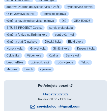
doprava zdarma do cykloservisu a zpět
cykloservis Ostrava
Ostravský cykloservis
servis kol ostrava
výměna kazety od serviskol ostrava
Di2
GRX RX825
E-TUBE PROJECT Cyclist
servis elektrokola
výměna řetězu na jízdním kole
centrování kol
výměna plášťů na kole
Dětská kola
Elektrokola
Horská kola
Gravel kola
Silniční kola
Krosová kola
Cyklistika
Výběr kola
Kvalita
Servis kol
bosch eBike
upínací kleště
ruční výroba
Tektro
Magura
bosch
vymena
Potřebujete poradit?
+420732562562
Po - Pá: 08:00 - 19:00hod
serviskolcom@gmail.com