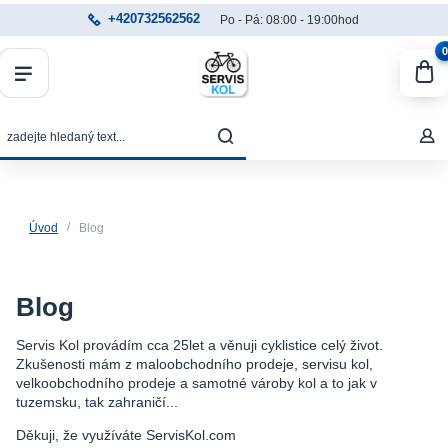
+420732562562
Po - Pá: 08:00 - 19:00hod
0
Úvod
Blog
Blog
Servis Kol provádím cca 25let a věnuji cyklistice celý život.
Zkušenosti mám z maloobchodního prodeje, servisu kol,
velkoobchodního prodeje a samotné vároby kol a to jak v
tuzemsku, tak zahraničí...
Děkuji, že využíváte ServisKol.com