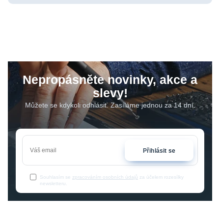
Nepropásněte novinky, akce a
slevy!
Můžete se kdykoli odhlásit. Zasíláme jednou za 14 dní.
Přihlásit se
Souhlasím se
zpracováním osobních údajů
za účelem rozesílky
newsletteru.