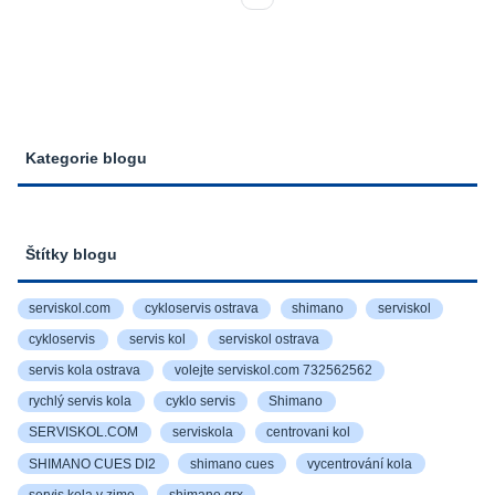
Kategorie blogu
Štítky blogu
serviskol.com
cykloservis ostrava
shimano
serviskol
cykloservis
servis kol
serviskol ostrava
servis kola ostrava
volejte serviskol.com 732562562
rychlý servis kola
cyklo servis
Shimano
SERVISKOL.COM
serviskola
centrovani kol
SHIMANO CUES DI2
shimano cues
vycentrování kola
servis kola v zime
shimano grx