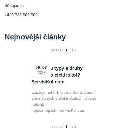
Bědajanek
+420 732 562 562
Nejnovější články
strana
z 1
Jake jsou typy a druhy
09
07
2023
baterií do elektrokol?
ServisKol.com
Existuje několik typů a druhů baterií
používaných v elektrokolech. Zde je
několik
nejběžnějších...ServisKol.com
strana
z 1