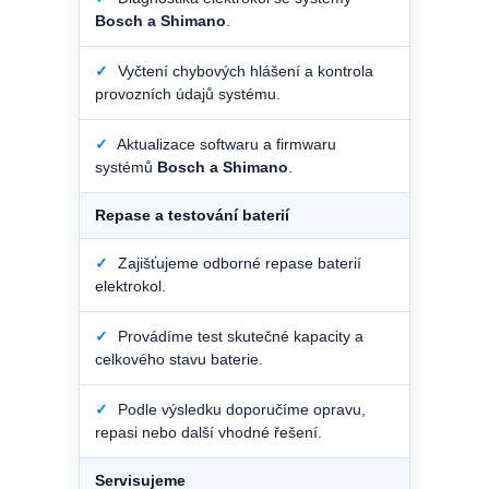
Bosch a Shimano
.
✓
Vyčtení chybových hlášení a kontrola
provozních údajů systému.
✓
Aktualizace softwaru a firmwaru
systémů
Bosch a Shimano
.
Repase a testování baterií
✓
Zajišťujeme odborné repase baterií
elektrokol.
✓
Provádíme test skutečné kapacity a
celkového stavu baterie.
✓
Podle výsledku doporučíme opravu,
repasi nebo další vhodné řešení.
Servisujeme