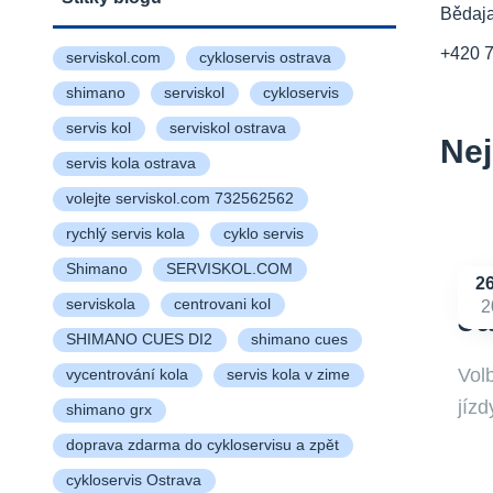
Bědaj
+420 
serviskol.com
cykloservis ostrava
shimano
serviskol
cykloservis
servis kol
serviskol ostrava
Nej
servis kola ostrava
volejte serviskol.com 732562562
rychlý servis kola
cyklo servis
Shimano
SERVISKOL.COM
2
serviskola
centrovani kol
2
Ja
SHIMANO CUES DI2
shimano cues
Volb
vycentrování kola
servis kola v zime
jíz
shimano grx
doprava zdarma do cykloservisu a zpět
cykloservis Ostrava