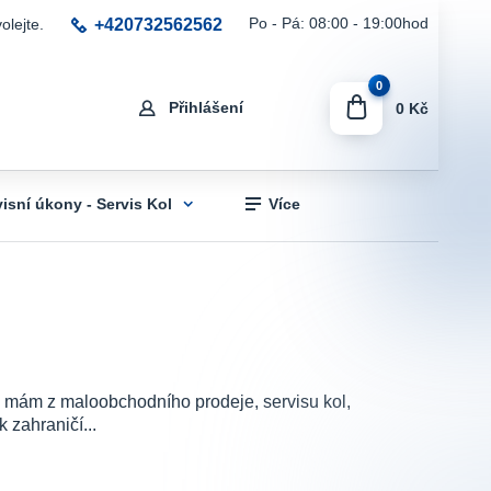
+420732562562
Po - Pá: 08:00 - 19:00hod
olejte.
0
Přihlášení
0 Kč
visní úkony - Servis Kol
Více
sti mám z maloobchodního prodeje, servisu kol,
 zahraničí...