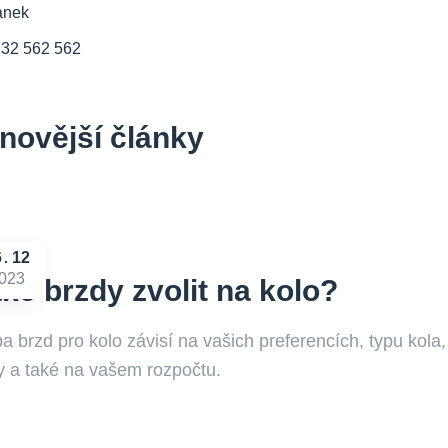
anek
732 562 562
novější články
6
12
023
ké brzdy zvolit na kolo?
a brzd pro kolo závisí na vašich preferencích, typu kola,
dy a také na vašem rozpočtu.