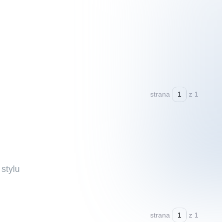
strana
z 1
 stylu
strana
z 1