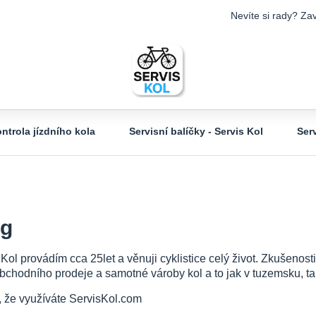
Nevíte si rady? Zav
ntrola jízdního kola
Servisní balíčky - Servis Kol
Ser
og
 Kol provádím cca 25let a věnuji cyklistice celý život. Zkušeno
bchodního prodeje a samotné vároby kol a to jak v tuzemsku, tak
, že využíváte ServisKol.com