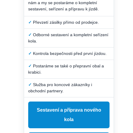
nám a my se postaráme o kompletní
sestavení, seřízení a přípravu k jízdě.
✓
Převzetí zásilky přímo od prodejce.
✓
Odborné sestavení a kompletní seřízení
kola.
✓
Kontrola bezpečnosti před první jízdou.
✓
Postaráme se také o přepravní obal a
krabici.
✓
Služba pro koncové zákazníky i
obchodní partnery.
Sestavení a příprava nového
kola