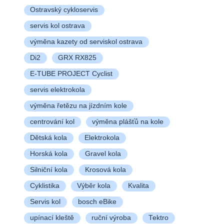
Ostravský cykloservis
servis kol ostrava
výměna kazety od serviskol ostrava
Di2
GRX RX825
E-TUBE PROJECT Cyclist
servis elektrokola
výměna řetězu na jízdním kole
centrování kol
výměna plášťů na kole
Dětská kola
Elektrokola
Horská kola
Gravel kola
Silniční kola
Krosová kola
Cyklistika
Výběr kola
Kvalita
Servis kol
bosch eBike
upínací kleště
ruční výroba
Tektro