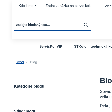
Kdo jsme
Zadat zakázku na servis kola
Více
ServisKol VIP
STKolo – technická ko
Úvod
Blog
Bl
Kategorie blogu
Servis
velkoo
Děkuji
Štítky blogu