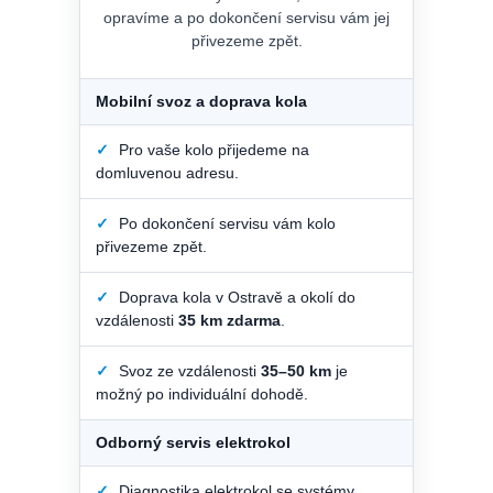
opravíme a po dokončení servisu vám jej
přivezeme zpět.
Mobilní svoz a doprava kola
✓
Pro vaše kolo přijedeme na
domluvenou adresu.
✓
Po dokončení servisu vám kolo
přivezeme zpět.
✓
Doprava kola v Ostravě a okolí do
vzdálenosti
35 km zdarma
.
✓
Svoz ze vzdálenosti
35–50 km
je
možný po individuální dohodě.
Odborný servis elektrokol
✓
Diagnostika elektrokol se systémy