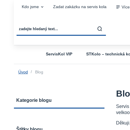
Kdo jsme
Zadat zakázku na servis kola
Více
ServisKol VIP
STKolo – technická ko
Úvod
Blog
Bl
Kategorie blogu
Servis
velkoo
Děkuji
Štítky blogu