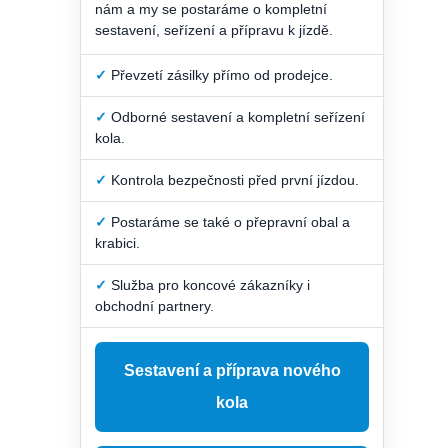
nám a my se postaráme o kompletní
sestavení, seřízení a přípravu k jízdě.
✓
Převzetí zásilky přímo od prodejce.
✓
Odborné sestavení a kompletní seřízení
kola.
✓
Kontrola bezpečnosti před první jízdou.
✓
Postaráme se také o přepravní obal a
krabici.
✓
Služba pro koncové zákazníky i
obchodní partnery.
Sestavení a příprava nového
kola