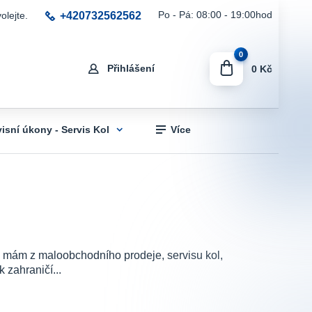
+420732562562
Po - Pá: 08:00 - 19:00hod
olejte.
0
Přihlášení
0 Kč
visní úkony - Servis Kol
Více
sti mám z maloobchodního prodeje, servisu kol,
 zahraničí...