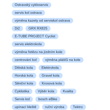
Ostravský cykloservis
servis kol ostrava
výměna kazety od serviskol ostrava
Di2
GRX RX825
E-TUBE PROJECT Cyclist
servis elektrokola
výměna řetězu na jízdním kole
centrování kol
výměna plášťů na kole
Dětská kola
Elektrokola
Horská kola
Gravel kola
Silniční kola
Krosová kola
Cyklistika
Výběr kola
Kvalita
Servis kol
bosch eBike
upínací kleště
ruční výroba
Tektro