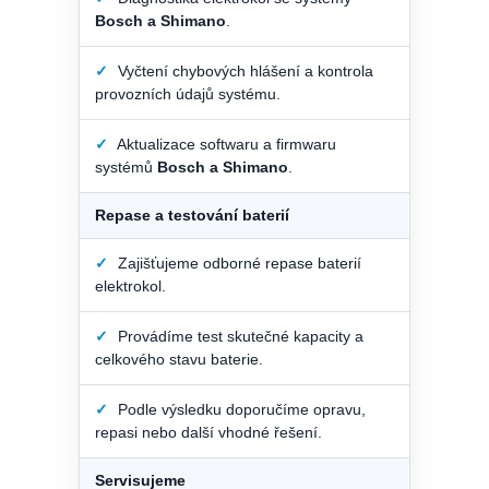
Bosch a Shimano
.
✓
Vyčtení chybových hlášení a kontrola
provozních údajů systému.
✓
Aktualizace softwaru a firmwaru
systémů
Bosch a Shimano
.
Repase a testování baterií
✓
Zajišťujeme odborné repase baterií
elektrokol.
✓
Provádíme test skutečné kapacity a
celkového stavu baterie.
✓
Podle výsledku doporučíme opravu,
repasi nebo další vhodné řešení.
Servisujeme