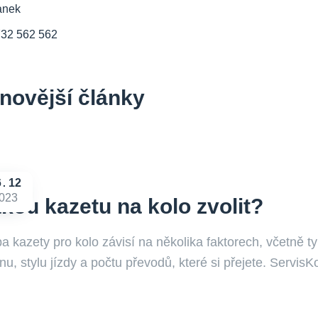
anek
732 562 562
novější články
6
12
023
kou kazetu na kolo zvolit?
a kazety pro kolo závisí na několika faktorech, včetně ty
nu, stylu jízdy a počtu převodů, které si přejete. Servis