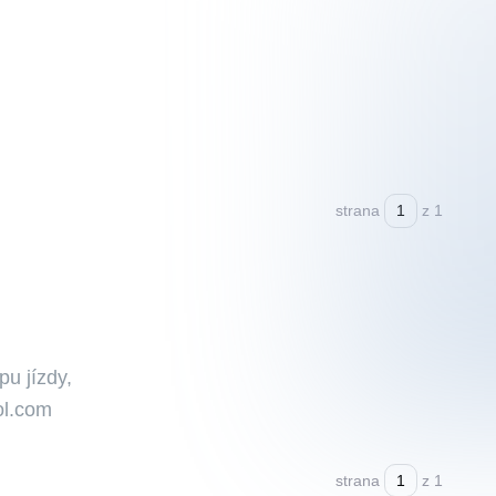
strana
z 1
pu jízdy,
Kol.com
strana
z 1