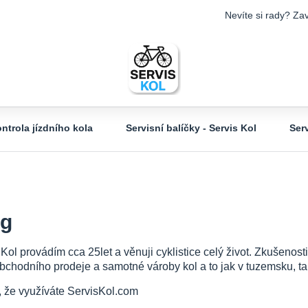
Nevíte si rady? Zav
ntrola jízdního kola
Servisní balíčky - Servis Kol
Ser
og
 Kol provádím cca 25let a věnuji cyklistice celý život. Zkušeno
bchodního prodeje a samotné vároby kol a to jak v tuzemsku, tak
, že využíváte ServisKol.com