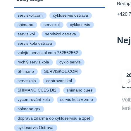
Bědaj
+420 
serviskol.com
cykloservis ostrava
shimano
serviskol
cykloservis
servis kol
serviskol ostrava
Nej
servis kola ostrava
volejte serviskol.com 732562562
rychlý servis kola
cyklo servis
Shimano
SERVISKOL.COM
2
serviskola
centrovani kol
2
Ja
SHIMANO CUES DI2
shimano cues
Volb
vycentrování kola
servis kola v zime
teré
shimano grx
doprava zdarma do cykloservisu a zpět
cykloservis Ostrava