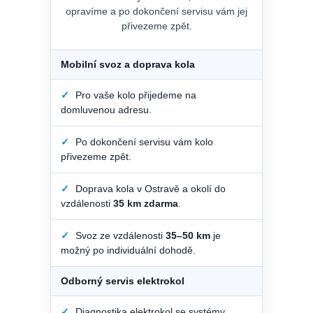
opravíme a po dokončení servisu vám jej
přivezeme zpět.
Mobilní svoz a doprava kola
✓
Pro vaše kolo přijedeme na
domluvenou adresu.
✓
Po dokončení servisu vám kolo
přivezeme zpět.
✓
Doprava kola v Ostravě a okolí do
vzdálenosti
35 km zdarma
.
✓
Svoz ze vzdálenosti
35–50 km
je
možný po individuální dohodě.
Odborný servis elektrokol
✓
Diagnostika elektrokol se systémy