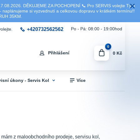
8.2026. DĚKUJEME ZA POCHOPENÍ 📞 Pro SERVIS volejte Tým
 naplánujeme si vyzvednutí a celkovou dopravu v krátkém termínu!!
KRUH 35KM.
+420732562562
Po - Pá: 08:00 - 19:00hod
olejte.
0
Přihlášení
0 Kč
visní úkony - Servis Kol
Více
sti mám z maloobchodního prodeje, servisu kol,