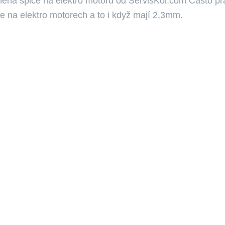
ěna špice na elektro motoru od ServisKol.com Často pr
ce na elektro motorech a to i když mají 2,3mm.