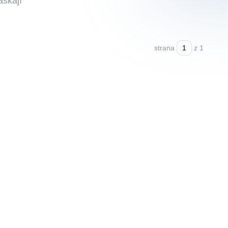
askají
strana
z 1