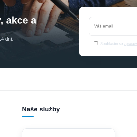
, akce a
4 dní.
Souhlasím se
zpracov
Naše služby