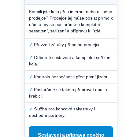
Koupili jste kolo přes internet nebo u jiného
prodejce? Prodejce jej může poslat přímo k
nám a my se postaráme o kompletní
sestavení, seřízení a přípravu k jízdě.
✓
Převzetí zásilky přímo od prodejce.
✓
Odborné sestavení a kompletní seřízení
kola.
✓
Kontrola bezpečnosti před první jízdou.
✓
Postaráme se také o přepravní obal a
krabici.
✓
Služba pro koncové zákazníky i
obchodní partnery.
Sestavení a příprava nového