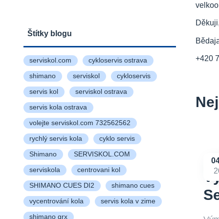
velkoo
Děkuji
Štítky blogu
Bědaj
+420 
serviskol.com
cykloservis ostrava
shimano
serviskol
cykloservis
servis kol
serviskol ostrava
Nej
servis kola ostrava
volejte serviskol.com 732562562
rychlý servis kola
cyklo servis
Shimano
SERVISKOL.COM
0
serviskola
centrovani kol
2
Vý
SHIMANO CUES DI2
shimano cues
S
vycentrování kola
servis kola v zime
shimano grx