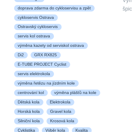
Vým
špi
doprava zdarma do cykloservisu a zpět
cykloservis Ostrava
Ostravský cykloservis
servis kol ostrava
výměna kazety od serviskol ostrava
Di2
GRX RX825
E-TUBE PROJECT Cyclist
servis elektrokola
výměna řetězu na jízdním kole
centrování kol
výměna plášťů na kole
Dětská kola
Elektrokola
Horská kola
Gravel kola
Silniční kola
Krosová kola
Cyklistika
Výběr kola
Kvalita