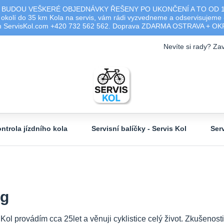
 BUDOU VEŠKERÉ OBJEDNÁVKY ŘEŠENY PO UKONČENÍ A TO OD 17.0
olí do 35 km Kola na servis, vám rádi vyzvedneme a odservisujeme -
ým ServisKol.com +420 732 562 562. Doprava ZDARMA OSTRAVA + O
Nevíte si rady? Zav
ntrola jízdního kola
Servisní balíčky - Servis Kol
Ser
og
 Kol provádím cca 25let a věnuji cyklistice celý život. Zkušeno