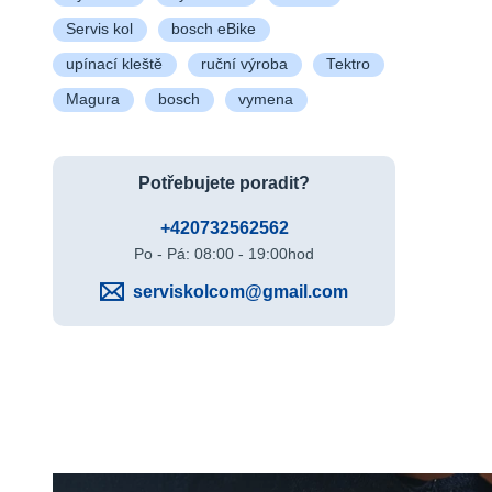
Servis kol
bosch eBike
upínací kleště
ruční výroba
Tektro
Magura
bosch
vymena
Potřebujete poradit?
+420732562562
Po - Pá: 08:00 - 19:00hod
serviskolcom@gmail.com