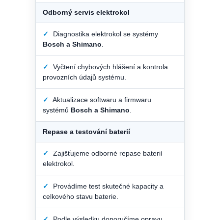
Odborný servis elektrokol
✓
Diagnostika elektrokol se systémy
Bosch a Shimano
.
✓
Vyčtení chybových hlášení a kontrola
provozních údajů systému.
✓
Aktualizace softwaru a firmwaru
systémů
Bosch a Shimano
.
Repase a testování baterií
✓
Zajišťujeme odborné repase baterií
elektrokol.
✓
Provádíme test skutečné kapacity a
celkového stavu baterie.
✓
Podle výsledku doporučíme opravu,