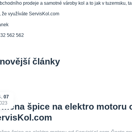
bchodního prodeje a samotné vároby kol a to jak v tuzemsku, tak
, že využíváte ServisKol.com
anek
732 562 562
novější články
4
07
023
měna špice na elektro motoru 
ervisKol.com