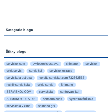
Kategorie blogu
Štítky blogu
serviskol.com
cykloservis ostrava
shimano
serviskol
cykloservis
servis kol
serviskol ostrava
servis kola ostrava
volejte serviskol.com 732562562
rychlý servis kola
cyklo servis
Shimano
SERVISKOL.COM
serviskola
centrovani kol
SHIMANO CUES DI2
shimano cues
vycentrování kola
servis kola v zime
shimano grx