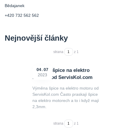
Bědajanek
+420 732 562 562
Nejnovější články
strana
z 1
Výměna špice na elektro
04
07
2023
motoru od ServisKol.com
Výměna špice na elektro motoru od
ServisKol.com Často praskají špice
na elektro motorech a to i když mají
2,3mm.
strana
z 1