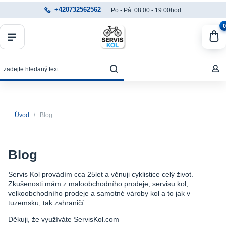
+420732562562
Po - Pá: 08:00 - 19:00hod
0
Úvod
Blog
Blog
Servis Kol provádím cca 25let a věnuji cyklistice celý život.
Zkušenosti mám z maloobchodního prodeje, servisu kol,
velkoobchodního prodeje a samotné vároby kol a to jak v
tuzemsku, tak zahraničí...
Děkuji, že využíváte ServisKol.com