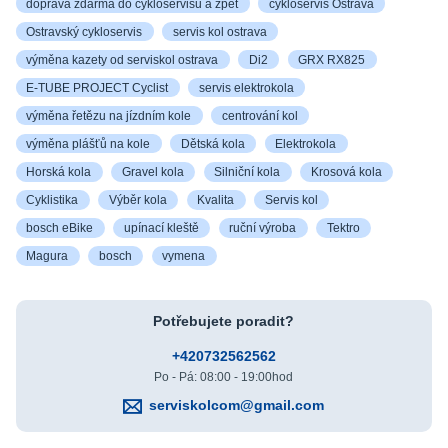
doprava zdarma do cykloservisu a zpět
cykloservis Ostrava
Ostravský cykloservis
servis kol ostrava
výměna kazety od serviskol ostrava
Di2
GRX RX825
E-TUBE PROJECT Cyclist
servis elektrokola
výměna řetězu na jízdním kole
centrování kol
výměna plášťů na kole
Dětská kola
Elektrokola
Horská kola
Gravel kola
Silniční kola
Krosová kola
Cyklistika
Výběr kola
Kvalita
Servis kol
bosch eBike
upínací kleště
ruční výroba
Tektro
Magura
bosch
vymena
Potřebujete poradit?
+420732562562
Po - Pá: 08:00 - 19:00hod
serviskolcom@gmail.com