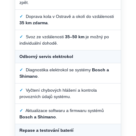
zpět.
✓
Doprava kola v Ostravě a okolí do vzdálenosti
35 km zdarma
.
✓
Svoz ze vzdálenosti
35–50 km
je možný po
individuální dohodě.
Odborný servis elektrokol
✓
Diagnostika elektrokol se systémy
Bosch a
Shimano
.
✓
Vyčtení chybových hlášení a kontrola
provozních údajů systému.
✓
Aktualizace softwaru a firmwaru systémů
Bosch a Shimano
.
Repase a testování baterií