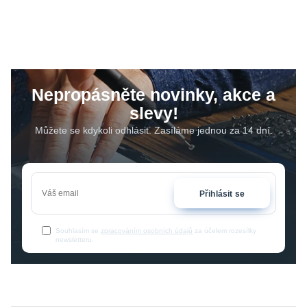
Nepropásněte novinky, akce a
slevy!
Můžete se kdykoli odhlásit. Zasíláme jednou za 14 dní.
Přihlásit se
Souhlasím se
zpracováním osobních údajů
za účelem rozesílky
newsletteru.