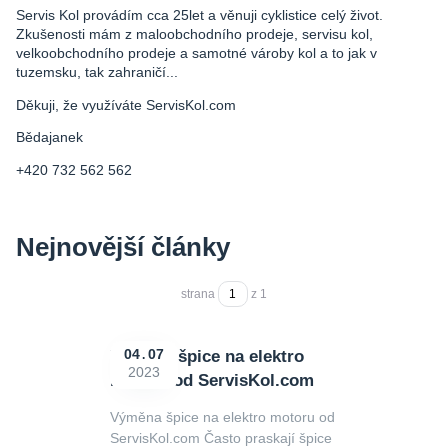
Servis Kol provádím cca 25let a věnuji cyklistice celý život.
Zkušenosti mám z maloobchodního prodeje, servisu kol,
velkoobchodního prodeje a samotné vároby kol a to jak v
tuzemsku, tak zahraničí...
Děkuji, že využíváte ServisKol.com
Bědajanek
+420 732 562 562
Nejnovější články
strana
z 1
Výměna špice na elektro
04
07
2023
motoru od ServisKol.com
Výměna špice na elektro motoru od
ServisKol.com Často praskají špice