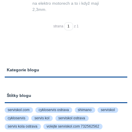
na elektro motorech a to i když mají
2,3mm.
strana
z 1
Kategorie blogu
Štítky blogu
serviskol.com
cykloservis ostrava
shimano
serviskol
cykloservis
servis kol
serviskol ostrava
servis kola ostrava
volejte serviskol.com 732562562