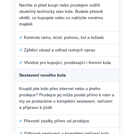
Nechte si před koupí nebo prodejem ověřit
skutečný technický stav kola. Budete přesně
vědět, co kupujete nebo co nabízíte novému
majiteli.
✓
Kontrola rámu, brzd, pohonu, kol a ložisek.
✓
Zjištění závad a odhad nutných oprav.
✓
Vhodné pro kupující, prodávající i firemní kola.
Sestavení nového kola
Koupili jste kolo přes internet nebo u jiného
prodejce? Prodejce jej může poslat přímo k nám a
my se postaráme o kompletní sestavení, seřízení
a přípravu k jízdě.
✓
Převzetí zásilky přímo od prodejce.
✓
Odborné sestavení a kompletní seřízení kola.