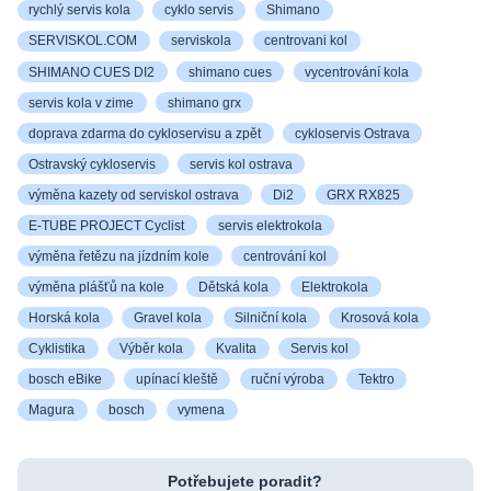
rychlý servis kola
cyklo servis
Shimano
SERVISKOL.COM
serviskola
centrovani kol
SHIMANO CUES DI2
shimano cues
vycentrování kola
servis kola v zime
shimano grx
doprava zdarma do cykloservisu a zpět
cykloservis Ostrava
Ostravský cykloservis
servis kol ostrava
výměna kazety od serviskol ostrava
Di2
GRX RX825
E-TUBE PROJECT Cyclist
servis elektrokola
výměna řetězu na jízdním kole
centrování kol
výměna plášťů na kole
Dětská kola
Elektrokola
Horská kola
Gravel kola
Silniční kola
Krosová kola
Cyklistika
Výběr kola
Kvalita
Servis kol
bosch eBike
upínací kleště
ruční výroba
Tektro
Magura
bosch
vymena
Potřebujete poradit?