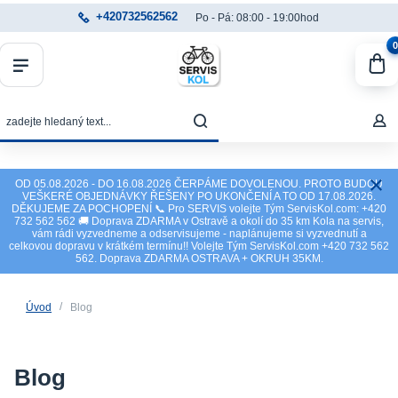
+420732562562
Po - Pá: 08:00 - 19:00hod
0
OD 05.08.2026 - DO 16.08.2026 ČERPÁME DOVOLENOU. PROTO BUDOU
VEŠKERÉ OBJEDNÁVKY ŘEŠENY PO UKONČENÍ A TO OD 17.08.2026.
DĚKUJEME ZA POCHOPENÍ 📞 Pro SERVIS volejte Tým ServisKol.com: +420
732 562 562 🚚 Doprava ZDARMA v Ostravě a okolí do 35 km Kola na servis,
vám rádi vyzvedneme a odservisujeme - naplánujeme si vyzvednutí a
celkovou dopravu v krátkém termínu!! Volejte Tým ServisKol.com +420 732 562
562. Doprava ZDARMA OSTRAVA + OKRUH 35KM.
Úvod
Blog
Blog