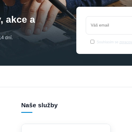
, akce a
4 dní.
Souhlasím se
zpracov
Naše služby