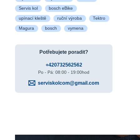
Servis kol
bosch eBike
upínací kleště
ruční výroba
Tektro
Magura
bosch
vymena
Potřebujete poradit?
+420732562562
Po - Pá: 08:00 - 19:00hod
serviskolcom@gmail.com