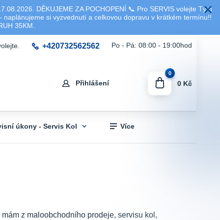
8.2026. DĚKUJEME ZA POCHOPENÍ 📞 Pro SERVIS volejte Tým
 naplánujeme si vyzvednutí a celkovou dopravu v krátkém termínu!!
KRUH 35KM.
+420732562562
Po - Pá: 08:00 - 19:00hod
olejte.
0
Přihlášení
0 Kč
visní úkony - Servis Kol
Více
sti mám z maloobchodního prodeje, servisu kol,