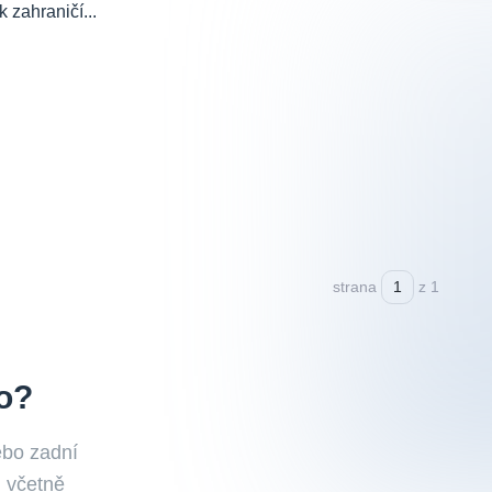
 zahraničí...
strana
z 1
o?
ebo zadní
, včetně