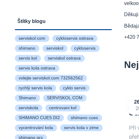
velkoo
Děkuji
Štítky blogu
Bědaj
+420 
serviskol.com
cykloservis ostrava
shimano
serviskol
cykloservis
servis kol
serviskol ostrava
Nej
servis kola ostrava
volejte serviskol.com 732562562
rychlý servis kola
cyklo servis
Shimano
SERVISKOL.COM
2
serviskola
centrovani kol
2
Ja
SHIMANO CUES DI2
shimano cues
Při
vycentrování kola
servis kola v zime
přeh
shimano grx