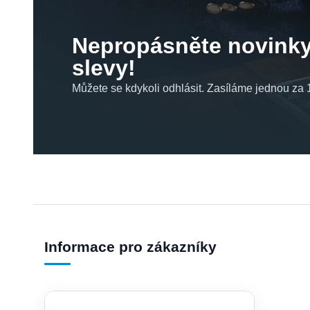
Nepropásněte novinky
slevy!
Můžete se kdykoli odhlásit. Zasíláme jednou za 1
Informace pro zákazníky