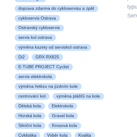
typu
doprava zdarma do cykloservisu a zpět
Ser
cykloservis Ostrava
Ostravský cykloservis
servis kol ostrava
výměna kazety od serviskol ostrava
Di2
GRX RX825
E-TUBE PROJECT Cyclist
servis elektrokola
výměna řetězu na jízdním kole
centrování kol
výměna plášťů na kole
Dětská kola
Elektrokola
Horská kola
Gravel kola
Silniční kola
Krosová kola
Cyklistika
Výběr kola
Kvalita