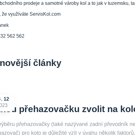
bchodního prodeje a samotné vároby kol a to jak v tuzemsku, tak
, že využíváte ServisKol.com
anek
732 562 562
novější články
6
12
023
kou přehazovačku zvolit na kol
 výběru přehazovačky (také nazývané zadní převodník n
azovač) pro kolo je důležité vzít v úvahu několik faktorů