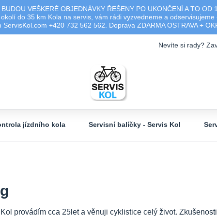
 BUDOU VEŠKERÉ OBJEDNÁVKY ŘEŠENY PO UKONČENÍ A TO OD 17.0
olí do 35 km Kola na servis, vám rádi vyzvedneme a odservisujeme -
ým ServisKol.com +420 732 562 562. Doprava ZDARMA OSTRAVA + O
Nevíte si rady? Zav
ntrola jízdního kola
Servisní balíčky - Servis Kol
Ser
og
 Kol provádím cca 25let a věnuji cyklistice celý život. Zkušeno