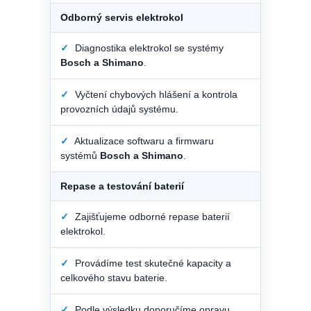
Odborný servis elektrokol
✓
Diagnostika elektrokol se systémy
Bosch a Shimano
.
✓
Vyčtení chybových hlášení a kontrola
provozních údajů systému.
✓
Aktualizace softwaru a firmwaru
systémů
Bosch a Shimano
.
Repase a testování baterií
✓
Zajišťujeme odborné repase baterií
elektrokol.
✓
Provádíme test skutečné kapacity a
celkového stavu baterie.
✓
Podle výsledku doporučíme opravu,