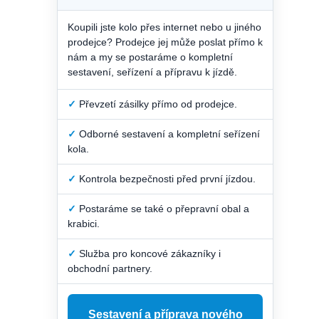
Koupili jste kolo přes internet nebo u jiného
prodejce? Prodejce jej může poslat přímo k
nám a my se postaráme o kompletní
sestavení, seřízení a přípravu k jízdě.
✓
Převzetí zásilky přímo od prodejce.
✓
Odborné sestavení a kompletní seřízení
kola.
✓
Kontrola bezpečnosti před první jízdou.
✓
Postaráme se také o přepravní obal a
krabici.
✓
Služba pro koncové zákazníky i
obchodní partnery.
Sestavení a příprava nového