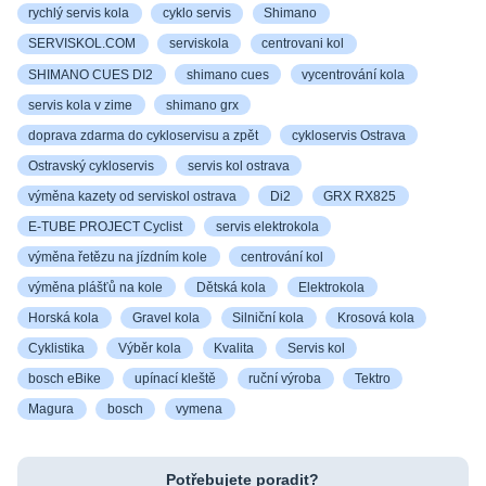
rychlý servis kola
cyklo servis
Shimano
SERVISKOL.COM
serviskola
centrovani kol
SHIMANO CUES DI2
shimano cues
vycentrování kola
servis kola v zime
shimano grx
doprava zdarma do cykloservisu a zpět
cykloservis Ostrava
Ostravský cykloservis
servis kol ostrava
výměna kazety od serviskol ostrava
Di2
GRX RX825
E-TUBE PROJECT Cyclist
servis elektrokola
výměna řetězu na jízdním kole
centrování kol
výměna plášťů na kole
Dětská kola
Elektrokola
Horská kola
Gravel kola
Silniční kola
Krosová kola
Cyklistika
Výběr kola
Kvalita
Servis kol
bosch eBike
upínací kleště
ruční výroba
Tektro
Magura
bosch
vymena
Potřebujete poradit?