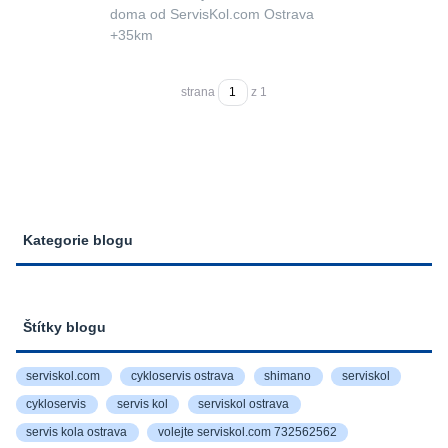
doma od ServisKol.com Ostrava
+35km
strana
z 1
Kategorie blogu
Štítky blogu
serviskol.com
cykloservis ostrava
shimano
serviskol
cykloservis
servis kol
serviskol ostrava
servis kola ostrava
volejte serviskol.com 732562562