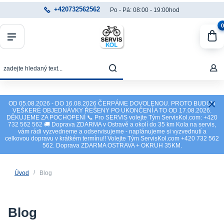
+420732562562
Po - Pá: 08:00 - 19:00hod
0
OD 05.08.2026 - DO 16.08.2026 ČERPÁME DOVOLENOU. PROTO BUDOU
VEŠKERÉ OBJEDNÁVKY ŘEŠENY PO UKONČENÍ A TO OD 17.08.2026.
DĚKUJEME ZA POCHOPENÍ 📞 Pro SERVIS volejte Tým ServisKol.com: +420
732 562 562 🚚 Doprava ZDARMA v Ostravě a okolí do 35 km Kola na servis,
vám rádi vyzvedneme a odservisujeme - naplánujeme si vyzvednutí a
celkovou dopravu v krátkém termínu!! Volejte Tým ServisKol.com +420 732 562
562. Doprava ZDARMA OSTRAVA + OKRUH 35KM.
Úvod
Blog
Blog