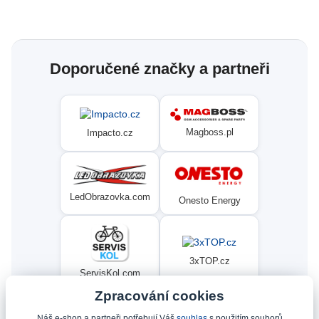
Doporučené značky a partneři
Magboss.pl
Impacto.cz
LedObrazovka.com
Onesto Energy
3xTOP.cz
ServisKol.com
Zpracování cookies
Náš e-shop a partneři potřebují Váš
souhlas
s použitím souborů