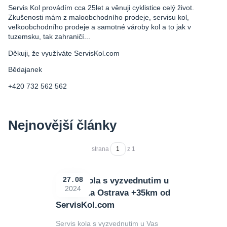
Servis Kol provádím cca 25let a věnuji cyklistice celý život.
Zkušenosti mám z maloobchodního prodeje, servisu kol,
velkoobchodního prodeje a samotné vároby kol a to jak v
tuzemsku, tak zahraničí...
Děkuji, že využíváte ServisKol.com
Bědajanek
+420 732 562 562
Nejnovější články
strana
z 1
Servis kola s vyzvednutim u
27
08
2024
Vas doma Ostrava +35km od
ServisKol.com
Servis kola s vyzvednutim u Vas