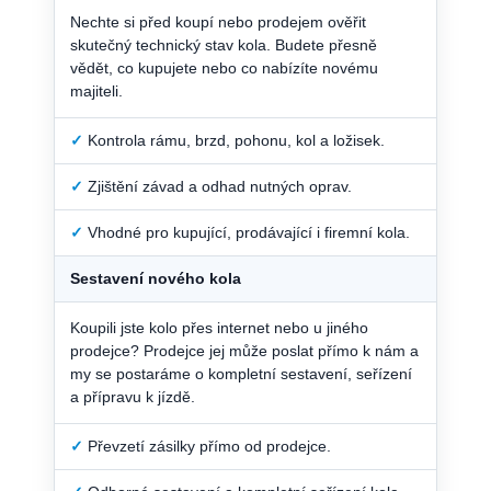
Nechte si před koupí nebo prodejem ověřit
skutečný technický stav kola. Budete přesně
vědět, co kupujete nebo co nabízíte novému
majiteli.
✓
Kontrola rámu, brzd, pohonu, kol a ložisek.
✓
Zjištění závad a odhad nutných oprav.
✓
Vhodné pro kupující, prodávající i firemní kola.
Sestavení nového kola
Koupili jste kolo přes internet nebo u jiného
prodejce? Prodejce jej může poslat přímo k nám a
my se postaráme o kompletní sestavení, seřízení
a přípravu k jízdě.
✓
Převzetí zásilky přímo od prodejce.