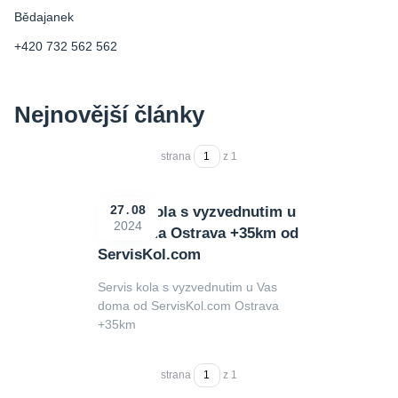
Bědajanek
+420 732 562 562
Nejnovější články
strana
z 1
Servis kola s vyzvednutim u
27
08
2024
Vas doma Ostrava +35km od
ServisKol.com
Servis kola s vyzvednutim u Vas
doma od ServisKol.com Ostrava
+35km
strana
z 1