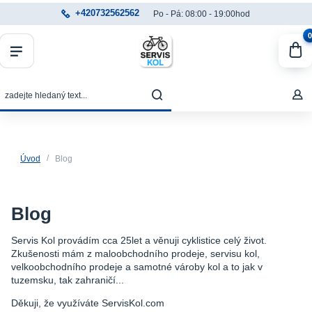
+420732562562
Po - Pá: 08:00 - 19:00hod
0
Úvod
Blog
Blog
Servis Kol provádím cca 25let a věnuji cyklistice celý život.
Zkušenosti mám z maloobchodního prodeje, servisu kol,
velkoobchodního prodeje a samotné vároby kol a to jak v
tuzemsku, tak zahraničí...
Děkuji, že využíváte ServisKol.com