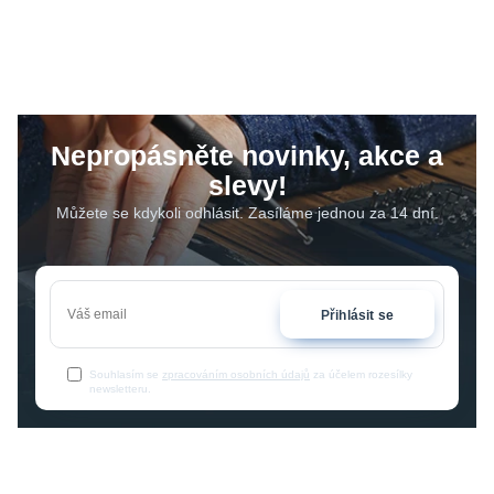
Nepropásněte novinky, akce a
slevy!
Můžete se kdykoli odhlásit. Zasíláme jednou za 14 dní.
Přihlásit se
Souhlasím se
zpracováním osobních údajů
za účelem rozesílky
newsletteru.