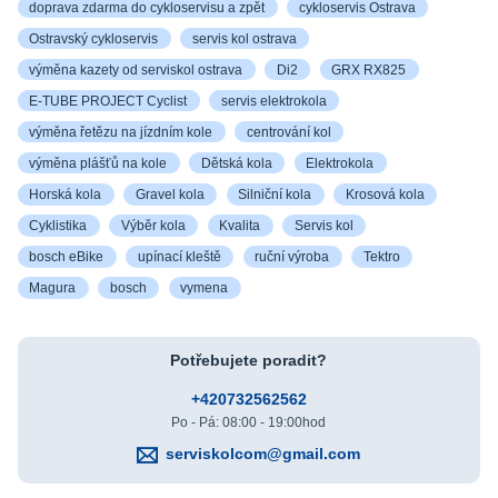
doprava zdarma do cykloservisu a zpět
cykloservis Ostrava
Ostravský cykloservis
servis kol ostrava
výměna kazety od serviskol ostrava
Di2
GRX RX825
E-TUBE PROJECT Cyclist
servis elektrokola
výměna řetězu na jízdním kole
centrování kol
výměna plášťů na kole
Dětská kola
Elektrokola
Horská kola
Gravel kola
Silniční kola
Krosová kola
Cyklistika
Výběr kola
Kvalita
Servis kol
bosch eBike
upínací kleště
ruční výroba
Tektro
Magura
bosch
vymena
Potřebujete poradit?
+420732562562
Po - Pá: 08:00 - 19:00hod
serviskolcom@gmail.com