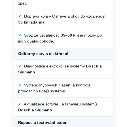
zpět.
✓
Doprava kola v Ostravě a okolí do vzdálenosti
35 km zdarma
.
✓
Svoz ze vzdálenosti
35–50 km
je možný po
individuální dohodě.
Odborný servis elektrokol
✓
Diagnostika elektrokol se systémy
Bosch a
Shimano
.
✓
Vyčtení chybových hlášení a kontrola
provozních údajů systému.
✓
Aktualizace softwaru a firmwaru systémů
Bosch a Shimano
.
Repase a testování baterií