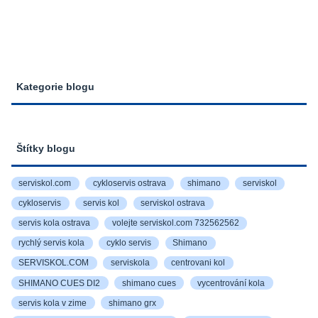
Kategorie blogu
Štítky blogu
serviskol.com
cykloservis ostrava
shimano
serviskol
cykloservis
servis kol
serviskol ostrava
servis kola ostrava
volejte serviskol.com 732562562
rychlý servis kola
cyklo servis
Shimano
SERVISKOL.COM
serviskola
centrovani kol
SHIMANO CUES DI2
shimano cues
vycentrování kola
servis kola v zime
shimano grx