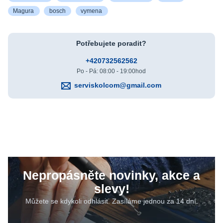
Magura
bosch
vymena
Potřebujete poradit?
+420732562562
Po - Pá: 08:00 - 19:00hod
serviskolcom@gmail.com
Nepropásněte novinky, akce a
slevy!
Můžete se kdykoli odhlásit. Zasíláme jednou za 14 dní.