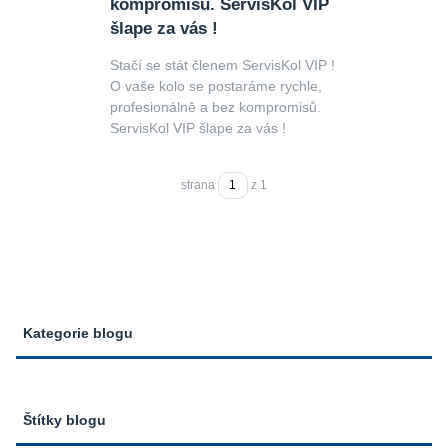
kompromisů. ServisKol VIP
šlape za vás !
Stačí se stát členem ServisKol VIP !
O vaše kolo se postaráme rychle,
profesionálně a bez kompromisů.
ServisKol VIP šlape za vás !
strana
z 1
Kategorie blogu
Štítky blogu