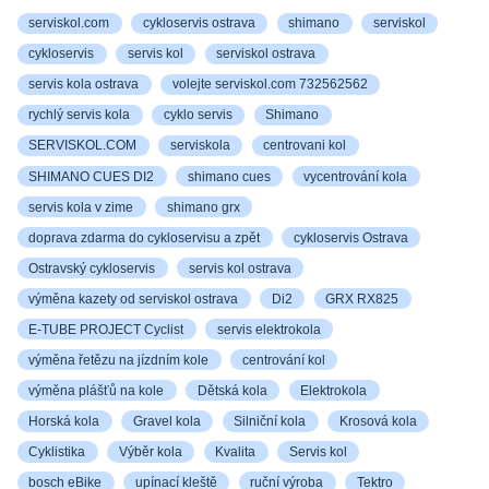
serviskol.com
cykloservis ostrava
shimano
serviskol
cykloservis
servis kol
serviskol ostrava
servis kola ostrava
volejte serviskol.com 732562562
rychlý servis kola
cyklo servis
Shimano
SERVISKOL.COM
serviskola
centrovani kol
SHIMANO CUES DI2
shimano cues
vycentrování kola
servis kola v zime
shimano grx
doprava zdarma do cykloservisu a zpět
cykloservis Ostrava
Ostravský cykloservis
servis kol ostrava
výměna kazety od serviskol ostrava
Di2
GRX RX825
E-TUBE PROJECT Cyclist
servis elektrokola
výměna řetězu na jízdním kole
centrování kol
výměna plášťů na kole
Dětská kola
Elektrokola
Horská kola
Gravel kola
Silniční kola
Krosová kola
Cyklistika
Výběr kola
Kvalita
Servis kol
bosch eBike
upínací kleště
ruční výroba
Tektro