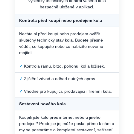
výsledky technických kontrol vašeho kola
bezpečně uložené v aplikaci.
Kontrola před koupí nebo prodejem kola
Nechte si před koupí nebo prodejem ověřit
skutečný technický stav kola. Budete přesně
vědět, co kupujete nebo co nabízíte novému
majiteli.
✓
Kontrola rámu, brzd, pohonu, kol a ložisek.
✓
Zjištění závad a odhad nutných oprav.
✓
Vhodné pro kupující, prodávající i firemní kola.
Sestavení nového kola
Koupili jste kolo přes internet nebo u jiného
prodejce? Prodejce jej může poslat přímo k nám a
my se postaráme o kompletní sestavení, seřízení