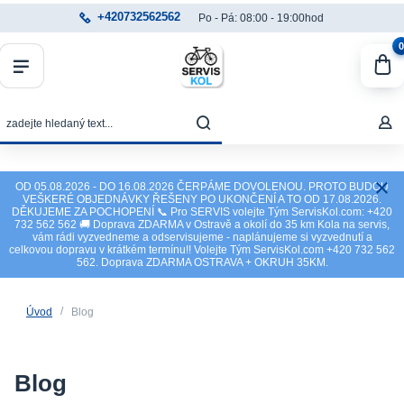
+420732562562
Po - Pá: 08:00 - 19:00hod
0
OD 05.08.2026 - DO 16.08.2026 ČERPÁME DOVOLENOU. PROTO BUDOU
VEŠKERÉ OBJEDNÁVKY ŘEŠENY PO UKONČENÍ A TO OD 17.08.2026.
DĚKUJEME ZA POCHOPENÍ 📞 Pro SERVIS volejte Tým ServisKol.com: +420
732 562 562 🚚 Doprava ZDARMA v Ostravě a okolí do 35 km Kola na servis,
vám rádi vyzvedneme a odservisujeme - naplánujeme si vyzvednutí a
celkovou dopravu v krátkém termínu!! Volejte Tým ServisKol.com +420 732 562
562. Doprava ZDARMA OSTRAVA + OKRUH 35KM.
Úvod
Blog
Blog