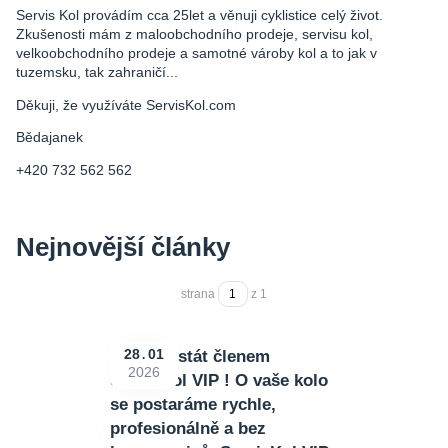
Servis Kol provádím cca 25let a věnuji cyklistice celý život.
Zkušenosti mám z maloobchodního prodeje, servisu kol,
velkoobchodního prodeje a samotné vároby kol a to jak v
tuzemsku, tak zahraničí...
Děkuji, že využíváte ServisKol.com
Bědajanek
+420 732 562 562
Nejnovější články
strana
z 1
Stačí se stát členem
28
01
2026
ServisKol VIP ! O vaše kolo
se postaráme rychle,
profesionálně a bez