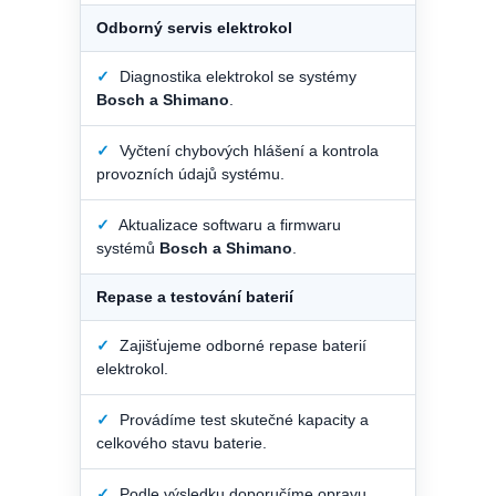
Odborný servis elektrokol
✓
Diagnostika elektrokol se systémy
Bosch a Shimano
.
✓
Vyčtení chybových hlášení a kontrola
provozních údajů systému.
✓
Aktualizace softwaru a firmwaru
systémů
Bosch a Shimano
.
Repase a testování baterií
✓
Zajišťujeme odborné repase baterií
elektrokol.
✓
Provádíme test skutečné kapacity a
celkového stavu baterie.
✓
Podle výsledku doporučíme opravu,