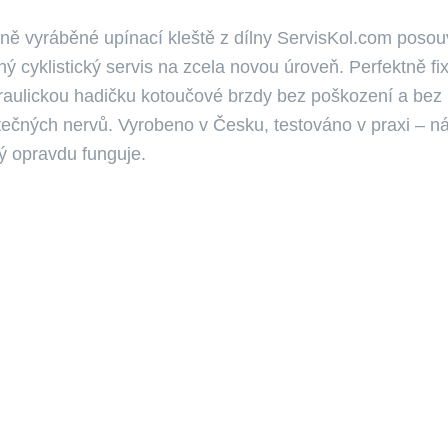
ně vyráběné upínací kleště z dílny ServisKol.com posou
ý cyklistický servis na zcela novou úroveň. Perfektně fix
raulickou hadičku kotoučové brzdy bez poškození a bez
tečných nervů. Vyrobeno v Česku, testováno v praxi – ná
rý opravdu funguje.