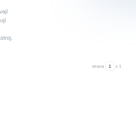
vají
ují
stroj,
strana
z 1