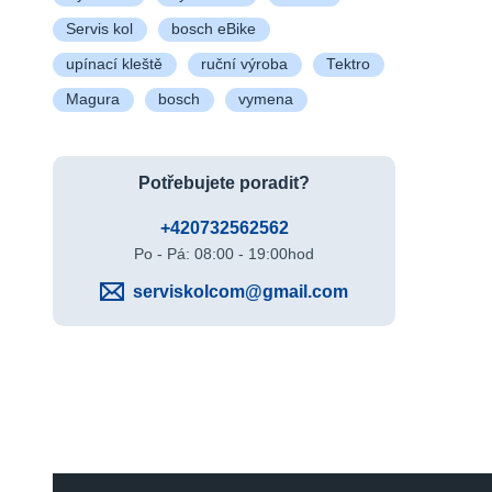
Servis kol
bosch eBike
upínací kleště
ruční výroba
Tektro
Magura
bosch
vymena
Potřebujete poradit?
+420732562562
Po - Pá: 08:00 - 19:00hod
serviskolcom@gmail.com