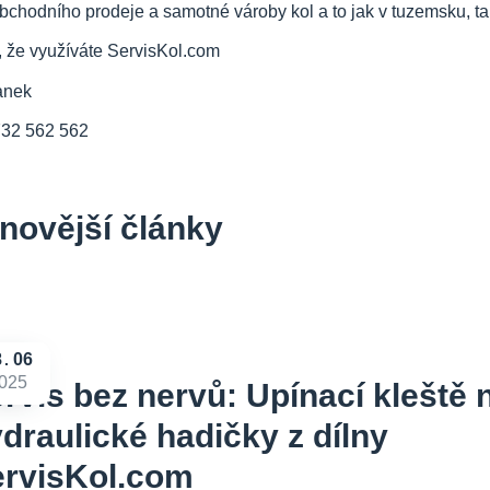
bchodního prodeje a samotné vároby kol a to jak v tuzemsku, tak
, že využíváte ServisKol.com
anek
732 562 562
novější články
8
06
025
rvis bez nervů: Upínací kleště 
draulické hadičky z dílny
ervisKol.com