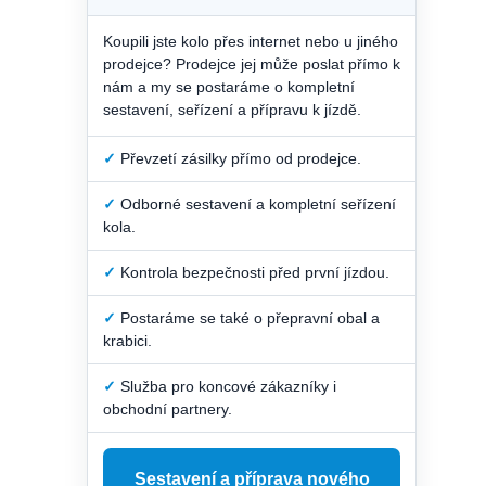
Koupili jste kolo přes internet nebo u jiného
prodejce? Prodejce jej může poslat přímo k
nám a my se postaráme o kompletní
sestavení, seřízení a přípravu k jízdě.
✓
Převzetí zásilky přímo od prodejce.
✓
Odborné sestavení a kompletní seřízení
kola.
✓
Kontrola bezpečnosti před první jízdou.
✓
Postaráme se také o přepravní obal a
krabici.
✓
Služba pro koncové zákazníky i
obchodní partnery.
Sestavení a příprava nového