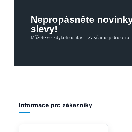
Nepropásněte novinky
slevy!
Můžete se kdykoli odhlásit. Zasíláme jednou za 1
Informace pro zákazníky