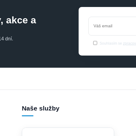
, akce a
4 dní.
Souhlasím se
zpracov
Naše služby