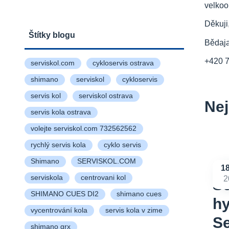
velkoo
Děkuji
Štítky blogu
Bědaj
+420 
serviskol.com
cykloservis ostrava
shimano
serviskol
cykloservis
servis kol
serviskol ostrava
Nej
servis kola ostrava
volejte serviskol.com 732562562
rychlý servis kola
cyklo servis
Shimano
SERVISKOL.COM
1
serviskola
centrovani kol
2
Se
SHIMANO CUES DI2
shimano cues
hy
vycentrování kola
servis kola v zime
S
shimano grx