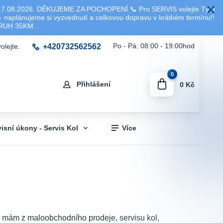
8.2026. DĚKUJEME ZA POCHOPENÍ 📞 Pro SERVIS volejte Tým
 naplánujeme si vyzvednutí a celkovou dopravu v krátkém termínu!!
KRUH 35KM.
+420732562562
Po - Pá: 08:00 - 19:00hod
olejte.
0
Přihlášení
0 Kč
visní úkony - Servis Kol
Více
sti mám z maloobchodního prodeje, servisu kol,