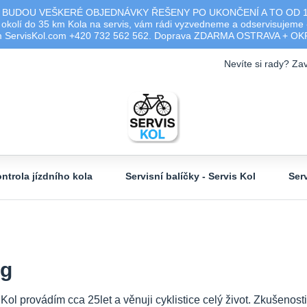
 BUDOU VEŠKERÉ OBJEDNÁVKY ŘEŠENY PO UKONČENÍ A TO OD 17.0
olí do 35 km Kola na servis, vám rádi vyzvedneme a odservisujeme -
ým ServisKol.com +420 732 562 562. Doprava ZDARMA OSTRAVA + O
Nevíte si rady? Zav
ntrola jízdního kola
Servisní balíčky - Servis Kol
Ser
og
 Kol provádím cca 25let a věnuji cyklistice celý život. Zkušeno