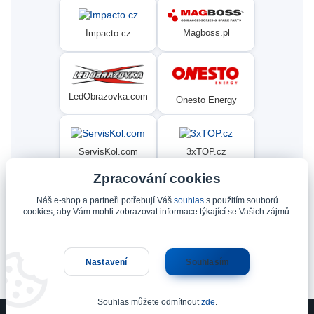
Magboss.pl
Impacto.cz
LedObrazovka.com
Onesto Energy
ServisKol.com
3xTOP.cz
Zpracování cookies
Náš e-shop a partneři potřebují Váš
souhlas
s použitím souborů
Condat
Ninex.cz
cookies, aby Vám mohli zobrazovat informace týkající se Vašich zájmů.
Nastavení
Souhlasím
Upravit sběr cookies.
Souhlas můžete odmítnout
zde
.