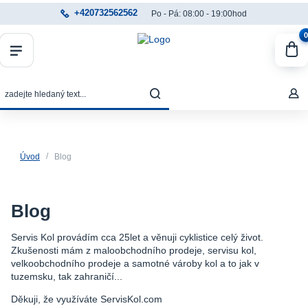
+420732562562
Po - Pá: 08:00 - 19:00hod
0
Úvod
Blog
Blog
Servis Kol provádím cca 25let a věnuji cyklistice celý život.
Zkušenosti mám z maloobchodního prodeje, servisu kol,
velkoobchodního prodeje a samotné vároby kol a to jak v
tuzemsku, tak zahraničí...
Děkuji, že využíváte ServisKol.com