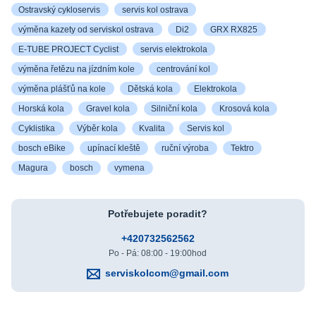
Ostravský cykloservis
servis kol ostrava
výměna kazety od serviskol ostrava
Di2
GRX RX825
E-TUBE PROJECT Cyclist
servis elektrokola
výměna řetězu na jízdním kole
centrování kol
výměna plášťů na kole
Dětská kola
Elektrokola
Horská kola
Gravel kola
Silniční kola
Krosová kola
Cyklistika
Výběr kola
Kvalita
Servis kol
bosch eBike
upínací kleště
ruční výroba
Tektro
Magura
bosch
vymena
Potřebujete poradit?
+420732562562
Po - Pá: 08:00 - 19:00hod
serviskolcom@gmail.com