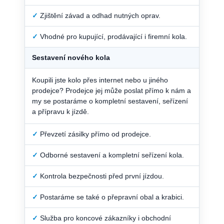
✓
Zjištění závad a odhad nutných oprav.
✓
Vhodné pro kupující, prodávající i firemní kola.
Sestavení nového kola
Koupili jste kolo přes internet nebo u jiného
prodejce? Prodejce jej může poslat přímo k nám a
my se postaráme o kompletní sestavení, seřízení
a přípravu k jízdě.
✓
Převzetí zásilky přímo od prodejce.
✓
Odborné sestavení a kompletní seřízení kola.
✓
Kontrola bezpečnosti před první jízdou.
✓
Postaráme se také o přepravní obal a krabici.
✓
Služba pro koncové zákazníky i obchodní