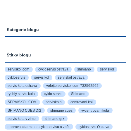
Kategorie blogu
Štítky blogu
serviskol.com
cykloservis ostrava
shimano
serviskol
cykloservis
servis kol
serviskol ostrava
servis kola ostrava
volejte serviskol.com 732562562
rychlý servis kola
cyklo servis
Shimano
SERVISKOL.COM
serviskola
centrovani kol
SHIMANO CUES DI2
shimano cues
vycentrování kola
servis kola v zime
shimano grx
doprava zdarma do cykloservisu a zpět
cykloservis Ostrava