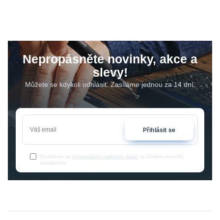
Nepropásněte novinky, akce a
slevy!
Můžete se kdykoli odhlásit. Zasíláme jednou za 14 dní.
Přihlásit se
Souhlasím se
zpracováním osobních údajů
za účelem rozesílky
newsletteru.