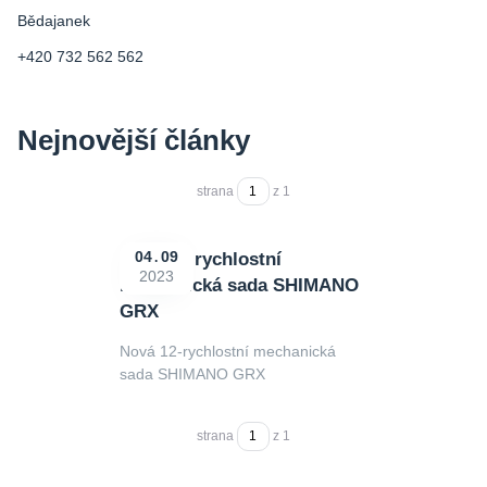
Bědajanek
+420 732 562 562
Nejnovější články
strana
z 1
Nová 12-rychlostní
04
09
2023
mechanická sada SHIMANO
GRX
Nová 12-rychlostní mechanická
sada SHIMANO GRX
strana
z 1