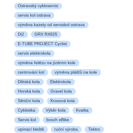
Ostravský cykloservis
servis kol ostrava
výměna kazety od serviskol ostrava
Di2
GRX RX825
E-TUBE PROJECT Cyclist
servis elektrokola
výměna řetězu na jízdním kole
centrování kol
výměna plášťů na kole
Dětská kola
Elektrokola
Horská kola
Gravel kola
Silniční kola
Krosová kola
Cyklistika
Výběr kola
Kvalita
Servis kol
bosch eBike
upínací kleště
ruční výroba
Tektro