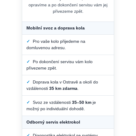
opravíme a po dokončení servisu vám jej
přivezeme zpět.
Mobilní svoz a doprava kola
✓
Pro vaše kolo přijedeme na
domluvenou adresu.
✓
Po dokončení servisu vám kolo
přivezeme zpět.
✓
Doprava kola v Ostravě a okolí do
vzdálenosti
35 km zdarma
.
✓
Svoz ze vzdálenosti
35–50 km
je
možný po individuální dohodě.
Odborný servis elektrokol
✓
Diagnostika elektrokol se systémy