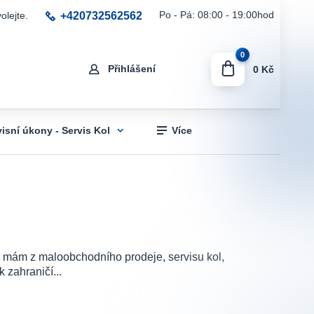
+420732562562
Po - Pá: 08:00 - 19:00hod
olejte.
0
Přihlášení
0 Kč
visní úkony - Servis Kol
Více
sti mám z maloobchodního prodeje, servisu kol,
 zahraničí...