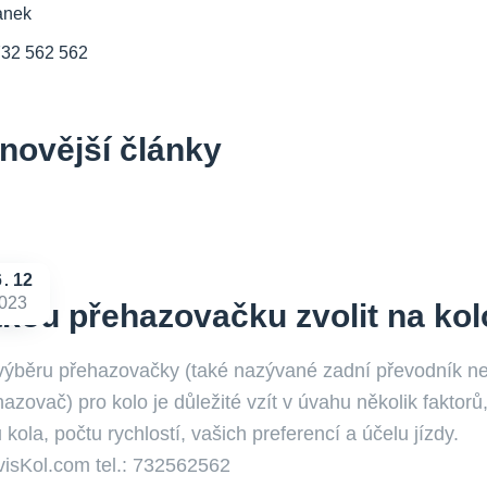
anek
732 562 562
novější články
6
12
023
kou přehazovačku zvolit na kol
 výběru přehazovačky (také nazývané zadní převodník n
azovač) pro kolo je důležité vzít v úvahu několik faktorů
 kola, počtu rychlostí, vašich preferencí a účelu jízdy.
visKol.com tel.: 732562562