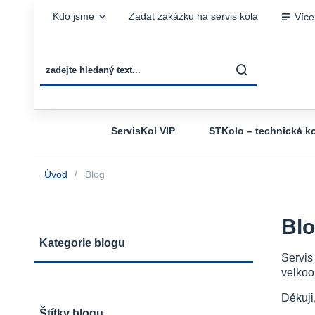
Kdo jsme
Zadat zakázku na servis kola
Více
ServisKol VIP
STKolo – technická ko
Úvod
Blog
Bl
Kategorie blogu
Servis
velkoo
Děkuji
Štítky blogu