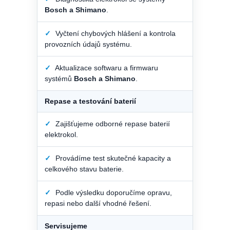
Bosch a Shimano
.
✓
Vyčtení chybových hlášení a kontrola
provozních údajů systému.
✓
Aktualizace softwaru a firmwaru
systémů
Bosch a Shimano
.
Repase a testování baterií
✓
Zajišťujeme odborné repase baterií
elektrokol.
✓
Provádíme test skutečné kapacity a
celkového stavu baterie.
✓
Podle výsledku doporučíme opravu,
repasi nebo další vhodné řešení.
Servisujeme