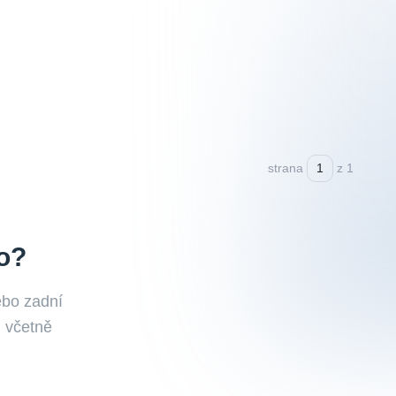
strana
z 1
o?
ebo zadní
, včetně