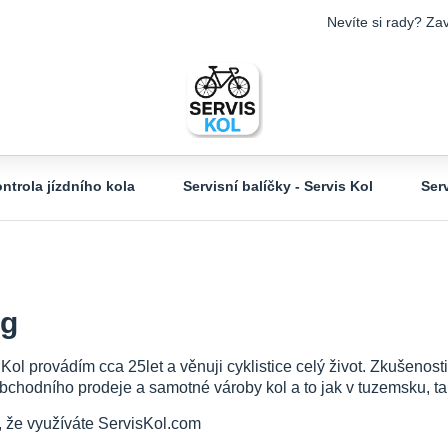
Nevíte si rady? Zav
ntrola jízdního kola
Servisní balíčky - Servis Kol
Ser
og
 Kol provádím cca 25let a věnuji cyklistice celý život. Zkušeno
bchodního prodeje a samotné vároby kol a to jak v tuzemsku, tak
, že využíváte ServisKol.com