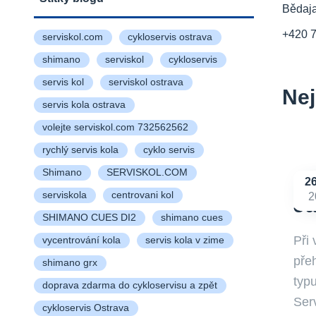
Bědaj
+420 
serviskol.com
cykloservis ostrava
shimano
serviskol
cykloservis
servis kol
serviskol ostrava
Nej
servis kola ostrava
volejte serviskol.com 732562562
rychlý servis kola
cyklo servis
Shimano
SERVISKOL.COM
2
serviskola
centrovani kol
2
Ja
SHIMANO CUES DI2
shimano cues
Při
vycentrování kola
servis kola v zime
přeh
shimano grx
typu
doprava zdarma do cykloservisu a zpět
Ser
cykloservis Ostrava