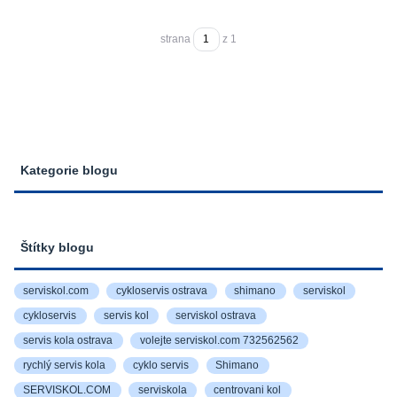
strana
z 1
Kategorie blogu
Štítky blogu
serviskol.com
cykloservis ostrava
shimano
serviskol
cykloservis
servis kol
serviskol ostrava
servis kola ostrava
volejte serviskol.com 732562562
rychlý servis kola
cyklo servis
Shimano
SERVISKOL.COM
serviskola
centrovani kol