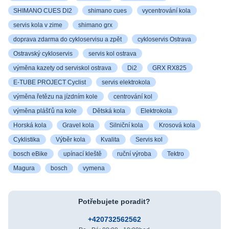
SHIMANO CUES DI2
shimano cues
vycentrování kola
servis kola v zime
shimano grx
doprava zdarma do cykloservisu a zpět
cykloservis Ostrava
Ostravský cykloservis
servis kol ostrava
výměna kazety od serviskol ostrava
Di2
GRX RX825
E-TUBE PROJECT Cyclist
servis elektrokola
výměna řetězu na jízdním kole
centrování kol
výměna plášťů na kole
Dětská kola
Elektrokola
Horská kola
Gravel kola
Silniční kola
Krosová kola
Cyklistika
Výběr kola
Kvalita
Servis kol
bosch eBike
upínací kleště
ruční výroba
Tektro
Magura
bosch
vymena
Potřebujete poradit?
+420732562562