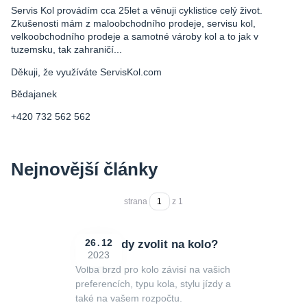
Servis Kol provádím cca 25let a věnuji cyklistice celý život.
Zkušenosti mám z maloobchodního prodeje, servisu kol,
velkoobchodního prodeje a samotné vároby kol a to jak v
tuzemsku, tak zahraničí...
Děkuji, že využíváte ServisKol.com
Bědajanek
+420 732 562 562
Nejnovější články
strana
z 1
Jaké brzdy zvolit na kolo?
26
12
2023
Volba brzd pro kolo závisí na vašich
preferencích, typu kola, stylu jízdy a
také na vašem rozpočtu.