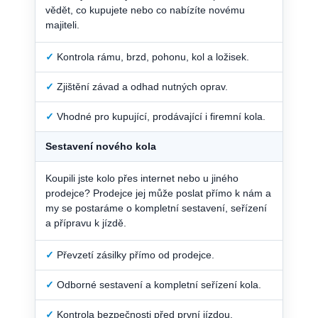
vědět, co kupujete nebo co nabízíte novému
majiteli.
✓
Kontrola rámu, brzd, pohonu, kol a ložisek.
✓
Zjištění závad a odhad nutných oprav.
✓
Vhodné pro kupující, prodávající i firemní kola.
Sestavení nového kola
Koupili jste kolo přes internet nebo u jiného
prodejce? Prodejce jej může poslat přímo k nám a
my se postaráme o kompletní sestavení, seřízení
a přípravu k jízdě.
✓
Převzetí zásilky přímo od prodejce.
✓
Odborné sestavení a kompletní seřízení kola.
✓
Kontrola bezpečnosti před první jízdou.