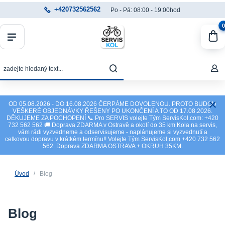
+420732562562
Po - Pá: 08:00 - 19:00hod
0
OD 05.08.2026 - DO 16.08.2026 ČERPÁME DOVOLENOU. PROTO BUDOU
VEŠKERÉ OBJEDNÁVKY ŘEŠENY PO UKONČENÍ A TO OD 17.08.2026.
DĚKUJEME ZA POCHOPENÍ 📞 Pro SERVIS volejte Tým ServisKol.com: +420
732 562 562 🚚 Doprava ZDARMA v Ostravě a okolí do 35 km Kola na servis,
vám rádi vyzvedneme a odservisujeme - naplánujeme si vyzvednutí a
celkovou dopravu v krátkém termínu!! Volejte Tým ServisKol.com +420 732 562
562. Doprava ZDARMA OSTRAVA + OKRUH 35KM.
Úvod
Blog
Blog