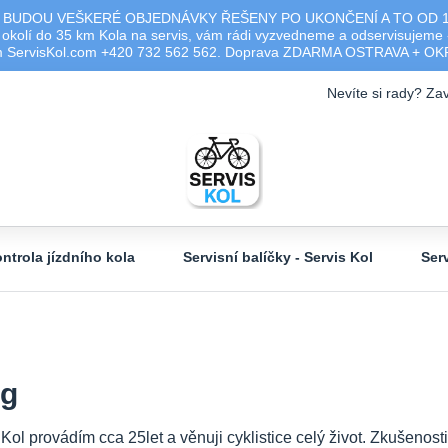
 BUDOU VEŠKERÉ OBJEDNÁVKY ŘEŠENY PO UKONČENÍ A TO OD 17.0
olí do 35 km Kola na servis, vám rádi vyzvedneme a odservisujeme -
ým ServisKol.com +420 732 562 562. Doprava ZDARMA OSTRAVA + O
Nevíte si rady? Zav
ntrola jízdního kola
Servisní balíčky - Servis Kol
Ser
og
 Kol provádím cca 25let a věnuji cyklistice celý život. Zkušeno