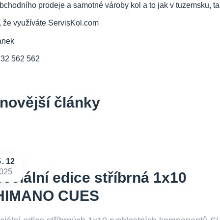
bchodního prodeje a samotné vároby kol a to jak v tuzemsku, tak
, že využíváte ServisKol.com
anek
732 562 562
novější články
5
12
025
eciální edice stříbrná 1x10
HIMANO CUES