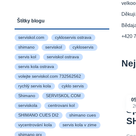
velkoo
Děkuji
Štítky blogu
Bědaj
+420 
serviskol.com
cykloservis ostrava
shimano
serviskol
cykloservis
servis kol
serviskol ostrava
Nej
servis kola ostrava
volejte serviskol.com 732562562
rychlý servis kola
cyklo servis
Shimano
SERVISKOL.COM
0
serviskola
centrovani kol
2
Sp
SHIMANO CUES DI2
shimano cues
S
vycentrování kola
servis kola v zime
shimano grx