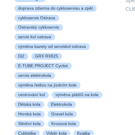
Spe
CU
doprava zdarma do cykloservisu a zpět
cykloservis Ostrava
Ostravský cykloservis
servis kol ostrava
výměna kazety od serviskol ostrava
Di2
GRX RX825
E-TUBE PROJECT Cyclist
servis elektrokola
výměna řetězu na jízdním kole
centrování kol
výměna plášťů na kole
Dětská kola
Elektrokola
Horská kola
Gravel kola
Silniční kola
Krosová kola
Cyklistika
Výběr kola
Kvalita