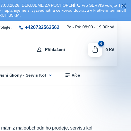
8.2026. DĚKUJEME ZA POCHOPENÍ 📞 Pro SERVIS volejte Tým
 naplánujeme si vyzvednutí a celkovou dopravu v krátkém termínu!!
KRUH 35KM.
+420732562562
Po - Pá: 08:00 - 19:00hod
olejte.
0
Přihlášení
0 Kč
visní úkony - Servis Kol
Více
sti mám z maloobchodního prodeje, servisu kol,