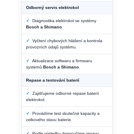
Odborný servis elektrokol
✓
Diagnostika elektrokol se systémy
Bosch a Shimano
.
✓
Vyčtení chybových hlášení a kontrola
provozních údajů systému.
✓
Aktualizace softwaru a firmwaru
systémů
Bosch a Shimano
.
Repase a testování baterií
✓
Zajišťujeme odborné repase baterií
elektrokol.
✓
Provádíme test skutečné kapacity a
celkového stavu baterie.
✓
Podle výsledku doporučíme opravu,