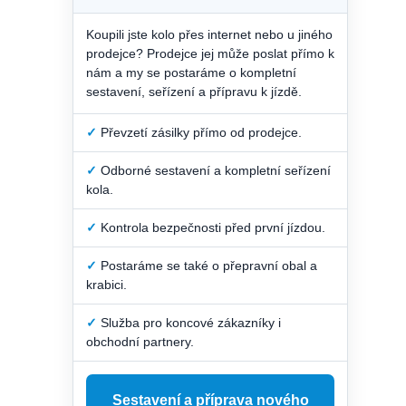
Koupili jste kolo přes internet nebo u jiného
prodejce? Prodejce jej může poslat přímo k
nám a my se postaráme o kompletní
sestavení, seřízení a přípravu k jízdě.
✓
Převzetí zásilky přímo od prodejce.
✓
Odborné sestavení a kompletní seřízení
kola.
✓
Kontrola bezpečnosti před první jízdou.
✓
Postaráme se také o přepravní obal a
krabici.
✓
Služba pro koncové zákazníky i
obchodní partnery.
Sestavení a příprava nového