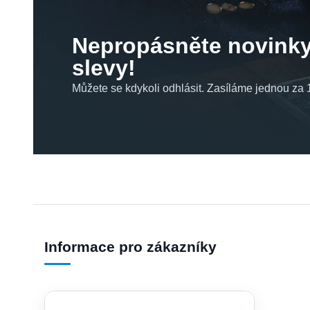
Nepropásněte novinky
slevy!
Můžete se kdykoli odhlásit. Zasíláme jednou za 1
Informace pro zákazníky