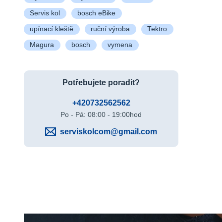
Servis kol
bosch eBike
upínací kleště
ruční výroba
Tektro
Magura
bosch
vymena
Potřebujete poradit?
+420732562562
Po - Pá: 08:00 - 19:00hod
serviskolcom@gmail.com