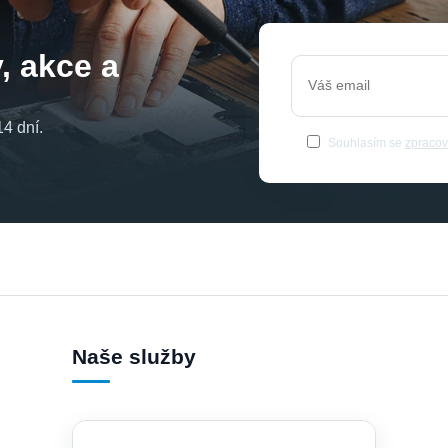
, akce a
4 dní.
Souhlasím se
zpracov
Naše služby