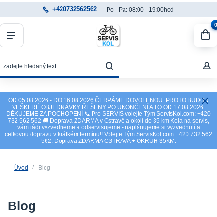
+420732562562
Po - Pá: 08:00 - 19:00hod
0
OD 05.08.2026 - DO 16.08.2026 ČERPÁME DOVOLENOU. PROTO BUDOU
VEŠKERÉ OBJEDNÁVKY ŘEŠENY PO UKONČENÍ A TO OD 17.08.2026.
DĚKUJEME ZA POCHOPENÍ 📞 Pro SERVIS volejte Tým ServisKol.com: +420
732 562 562 🚚 Doprava ZDARMA v Ostravě a okolí do 35 km Kola na servis,
vám rádi vyzvedneme a odservisujeme - naplánujeme si vyzvednutí a
celkovou dopravu v krátkém termínu!! Volejte Tým ServisKol.com +420 732 562
562. Doprava ZDARMA OSTRAVA + OKRUH 35KM.
Úvod
Blog
Blog