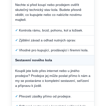
Nechte si před koupí nebo prodejem ověřit
skutečný technický stav kola. Budete přesně
vědět, co kupujete nebo co nabízíte novému
majiteli.
✓
Kontrola rámu, brzd, pohonu, kol a ložisek.
✓
Zjištění závad a odhad nutných oprav.
✓
Vhodné pro kupující, prodávající i firemní kola.
Sestavení nového kola
Koupili jste kolo přes internet nebo u jiného
prodejce? Prodejce jej může poslat přímo k nám a
my se postaráme o kompletní sestavení, seřízení
a přípravu k jízdě.
✓
Převzetí zásilky přímo od prodejce.