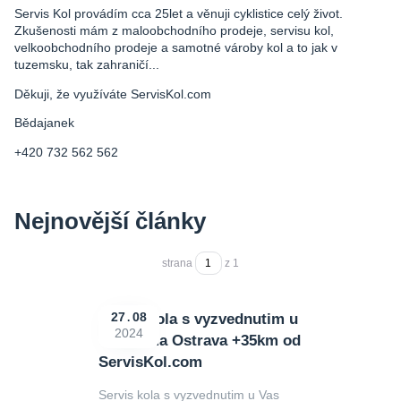
Servis Kol provádím cca 25let a věnuji cyklistice celý život.
Zkušenosti mám z maloobchodního prodeje, servisu kol,
velkoobchodního prodeje a samotné vároby kol a to jak v
tuzemsku, tak zahraničí...
Děkuji, že využíváte ServisKol.com
Bědajanek
+420 732 562 562
Nejnovější články
strana
z 1
Servis kola s vyzvednutim u
27
08
2024
Vas doma Ostrava +35km od
ServisKol.com
Servis kola s vyzvednutim u Vas