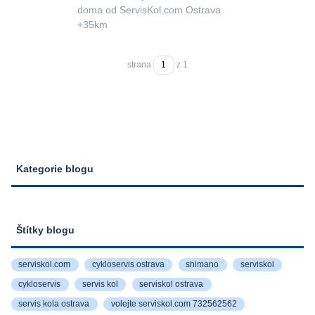
doma od ServisKol.com Ostrava
+35km
strana
z 1
Kategorie blogu
Štítky blogu
serviskol.com
cykloservis ostrava
shimano
serviskol
cykloservis
servis kol
serviskol ostrava
servis kola ostrava
volejte serviskol.com 732562562