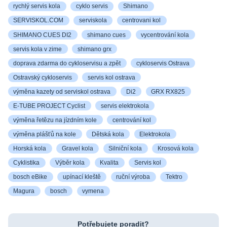
rychlý servis kola
cyklo servis
Shimano
SERVISKOL.COM
serviskola
centrovani kol
SHIMANO CUES DI2
shimano cues
vycentrování kola
servis kola v zime
shimano grx
doprava zdarma do cykloservisu a zpět
cykloservis Ostrava
Ostravský cykloservis
servis kol ostrava
výměna kazety od serviskol ostrava
Di2
GRX RX825
E-TUBE PROJECT Cyclist
servis elektrokola
výměna řetězu na jízdním kole
centrování kol
výměna plášťů na kole
Dětská kola
Elektrokola
Horská kola
Gravel kola
Silniční kola
Krosová kola
Cyklistika
Výběr kola
Kvalita
Servis kol
bosch eBike
upínací kleště
ruční výroba
Tektro
Magura
bosch
vymena
Potřebujete poradit?