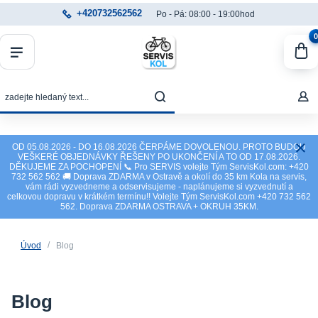
+420732562562
Po - Pá: 08:00 - 19:00hod
0
OD 05.08.2026 - DO 16.08.2026 ČERPÁME DOVOLENOU. PROTO BUDOU
VEŠKERÉ OBJEDNÁVKY ŘEŠENY PO UKONČENÍ A TO OD 17.08.2026.
DĚKUJEME ZA POCHOPENÍ 📞 Pro SERVIS volejte Tým ServisKol.com: +420
732 562 562 🚚 Doprava ZDARMA v Ostravě a okolí do 35 km Kola na servis,
vám rádi vyzvedneme a odservisujeme - naplánujeme si vyzvednutí a
celkovou dopravu v krátkém termínu!! Volejte Tým ServisKol.com +420 732 562
562. Doprava ZDARMA OSTRAVA + OKRUH 35KM.
Úvod
Blog
Blog