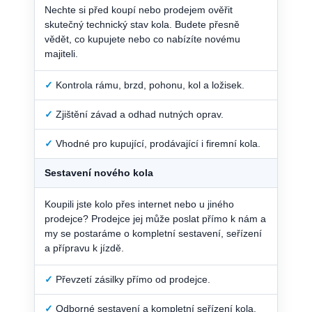
Nechte si před koupí nebo prodejem ověřit
skutečný technický stav kola. Budete přesně
vědět, co kupujete nebo co nabízíte novému
majiteli.
✓
Kontrola rámu, brzd, pohonu, kol a ložisek.
✓
Zjištění závad a odhad nutných oprav.
✓
Vhodné pro kupující, prodávající i firemní kola.
Sestavení nového kola
Koupili jste kolo přes internet nebo u jiného
prodejce? Prodejce jej může poslat přímo k nám a
my se postaráme o kompletní sestavení, seřízení
a přípravu k jízdě.
✓
Převzetí zásilky přímo od prodejce.
✓
Odborné sestavení a kompletní seřízení kola.