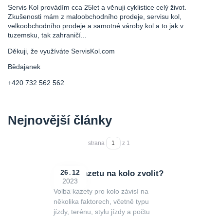
Servis Kol provádím cca 25let a věnuji cyklistice celý život.
Zkušenosti mám z maloobchodního prodeje, servisu kol,
velkoobchodního prodeje a samotné vároby kol a to jak v
tuzemsku, tak zahraničí...
Děkuji, že využíváte ServisKol.com
Bědajanek
+420 732 562 562
Nejnovější články
strana
z 1
Jakou kazetu na kolo zvolit?
26
12
2023
Volba kazety pro kolo závisí na
několika faktorech, včetně typu
jízdy, terénu, stylu jízdy a počtu