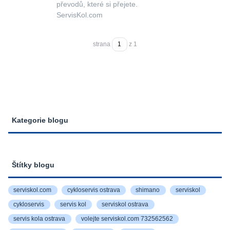
převodů, které si přejete.
ServisKol.com
strana
z 1
Kategorie blogu
Štítky blogu
serviskol.com
cykloservis ostrava
shimano
serviskol
cykloservis
servis kol
serviskol ostrava
servis kola ostrava
volejte serviskol.com 732562562