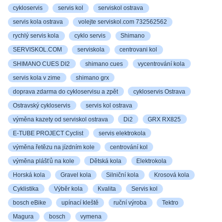
cykloservis
servis kol
serviskol ostrava
servis kola ostrava
volejte serviskol.com 732562562
rychlý servis kola
cyklo servis
Shimano
SERVISKOL.COM
serviskola
centrovani kol
SHIMANO CUES DI2
shimano cues
vycentrování kola
servis kola v zime
shimano grx
doprava zdarma do cykloservisu a zpět
cykloservis Ostrava
Ostravský cykloservis
servis kol ostrava
výměna kazety od serviskol ostrava
Di2
GRX RX825
E-TUBE PROJECT Cyclist
servis elektrokola
výměna řetězu na jízdním kole
centrování kol
výměna plášťů na kole
Dětská kola
Elektrokola
Horská kola
Gravel kola
Silniční kola
Krosová kola
Cyklistika
Výběr kola
Kvalita
Servis kol
bosch eBike
upínací kleště
ruční výroba
Tektro
Magura
bosch
vymena