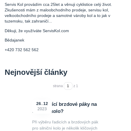
Servis Kol provádím cca 25let a věnuji cyklistice celý život.
Zkušenosti mám z maloobchodního prodeje, servisu kol,
velkoobchodního prodeje a samotné vároby kol a to jak v
tuzemsku, tak zahraničí...
Děkuji, že využíváte ServisKol.com
Bědajanek
+420 732 562 562
Nejnovější články
strana
z 1
Jaké řadící brzdové páky na
26
12
2023
silniční kolo?
Při výběru řadicích a brzdových pák
pro silniční kolo je několik klíčových