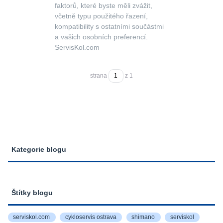
faktorů, které byste měli zvážit,
včetně typu použitého řazení,
kompatibility s ostatními součástmi
a vašich osobních preferencí.
ServisKol.com
strana
z 1
Kategorie blogu
Štítky blogu
serviskol.com
cykloservis ostrava
shimano
serviskol