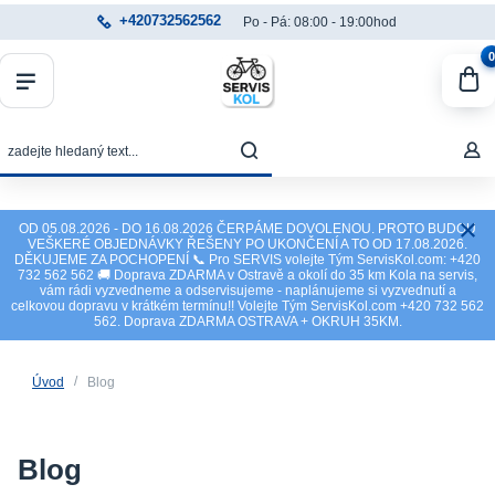
+420732562562
Po - Pá: 08:00 - 19:00hod
0
OD 05.08.2026 - DO 16.08.2026 ČERPÁME DOVOLENOU. PROTO BUDOU
VEŠKERÉ OBJEDNÁVKY ŘEŠENY PO UKONČENÍ A TO OD 17.08.2026.
DĚKUJEME ZA POCHOPENÍ 📞 Pro SERVIS volejte Tým ServisKol.com: +420
732 562 562 🚚 Doprava ZDARMA v Ostravě a okolí do 35 km Kola na servis,
vám rádi vyzvedneme a odservisujeme - naplánujeme si vyzvednutí a
celkovou dopravu v krátkém termínu!! Volejte Tým ServisKol.com +420 732 562
562. Doprava ZDARMA OSTRAVA + OKRUH 35KM.
Úvod
Blog
Blog