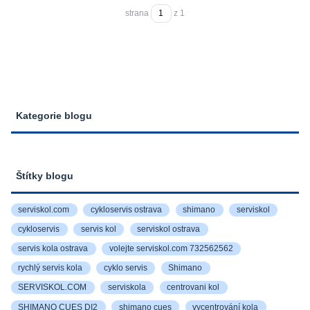
strana
z 1
Kategorie blogu
Štítky blogu
serviskol.com
cykloservis ostrava
shimano
serviskol
cykloservis
servis kol
serviskol ostrava
servis kola ostrava
volejte serviskol.com 732562562
rychlý servis kola
cyklo servis
Shimano
SERVISKOL.COM
serviskola
centrovani kol
SHIMANO CUES DI2
shimano cues
vycentrování kola