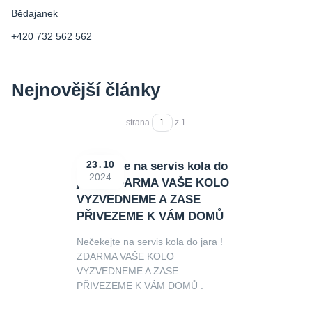
Bědajanek
+420 732 562 562
Nejnovější články
strana
z 1
Nečekejte na servis kola do
23
10
2024
jara ! ZDARMA VAŠE KOLO
VYZVEDNEME A ZASE
PŘIVEZEME K VÁM DOMŮ
Nečekejte na servis kola do jara !
ZDARMA VAŠE KOLO
VYZVEDNEME A ZASE
PŘIVEZEME K VÁM DOMŮ .