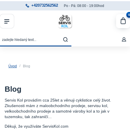
+420732562562
Po - Pá: 08:00 - 19:00hod
0
Úvod
Blog
Blog
Servis Kol provádím cca 25let a věnuji cyklistice celý život.
Zkušenosti mám z maloobchodního prodeje, servisu kol,
velkoobchodního prodeje a samotné vároby kol a to jak v
tuzemsku, tak zahraničí...
Děkuji, že využíváte ServisKol.com