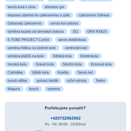
servis kola v zime
shimano grx
doprava zdarma do cykloservisu a zpět
cykloservis Ostrava
Ostravský cykloservis
servis kol ostrava
výměna kazety od serviskol ostrava
Di2
GRX RX825
E-TUBE PROJECT Cyclist
servis elektrokola
výměna řetězu na jízdním kole
centrování kol
výměna plášťů na kole
Dětská kola
Elektrokola
Horská kola
Gravel kola
Silniční kola
Krosová kola
Cyklistika
Výběr kola
Kvalita
Servis kol
bosch eBike
upínací kleště
ruční výroba
Tektro
Magura
bosch
vymena
Potřebujete poradit?
+420732562562
Po - Pá: 08:00 - 19:00hod