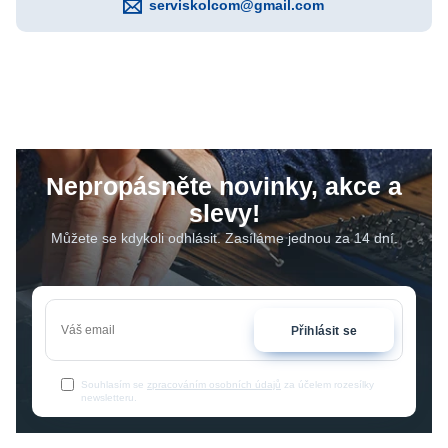
serviskolcom@gmail.com
Nepropásněte novinky, akce a
slevy!
Můžete se kdykoli odhlásit. Zasíláme jednou za 14 dní.
Přihlásit se
Souhlasím se
zpracováním osobních údajů
za účelem rozesílky
newsletteru.