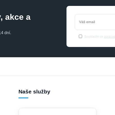
, akce a
4 dní.
Souhlasím se
zpracov
Naše služby