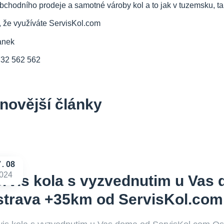
bchodního prodeje a samotné vároby kol a to jak v tuzemsku, tak
, že využíváte ServisKol.com
anek
732 562 562
novější články
7
08
024
rvis kola s vyzvednutim u Vas
trava +35km od ServisKol.com