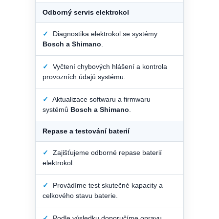
Odborný servis elektrokol
✓
Diagnostika elektrokol se systémy
Bosch a Shimano
.
✓
Vyčtení chybových hlášení a kontrola
provozních údajů systému.
✓
Aktualizace softwaru a firmwaru
systémů
Bosch a Shimano
.
Repase a testování baterií
✓
Zajišťujeme odborné repase baterií
elektrokol.
✓
Provádíme test skutečné kapacity a
celkového stavu baterie.
✓
Podle výsledku doporučíme opravu,