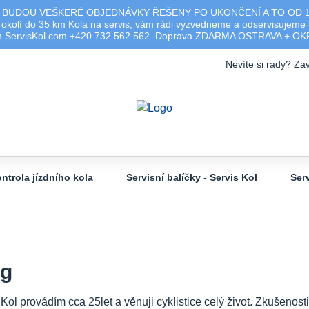
 BUDOU VEŠKERÉ OBJEDNÁVKY ŘEŠENY PO UKONČENÍ A TO OD 17.0
olí do 35 km Kola na servis, vám rádi vyzvedneme a odservisujeme -
ým ServisKol.com +420 732 562 562. Doprava ZDARMA OSTRAVA + O
Nevíte si rady? Zav
ntrola jízdního kola
Servisní balíčky - Servis Kol
Ser
og
 Kol provádím cca 25let a věnuji cyklistice celý život. Zkušeno