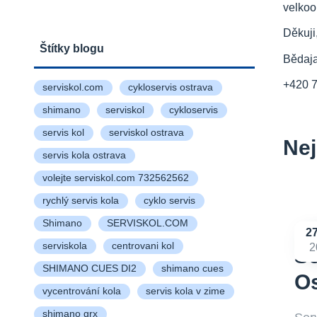
velkoo
Děkuji
Štítky blogu
Bědaj
+420 
serviskol.com
cykloservis ostrava
shimano
serviskol
cykloservis
servis kol
serviskol ostrava
Nej
servis kola ostrava
volejte serviskol.com 732562562
rychlý servis kola
cyklo servis
Shimano
SERVISKOL.COM
2
serviskola
centrovani kol
2
Se
SHIMANO CUES DI2
shimano cues
Os
vycentrování kola
servis kola v zime
shimano grx