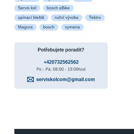
Servis kol
bosch eBike
upínací kleště
ruční výroba
Tektro
Magura
bosch
vymena
Potřebujete poradit?
+420732562562
Po - Pá: 08:00 - 19:00hod
serviskolcom@gmail.com