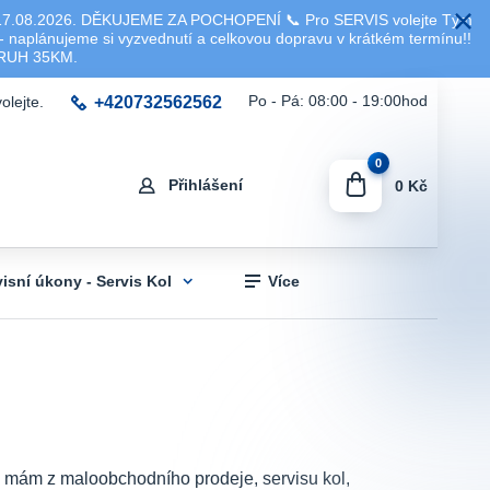
8.2026. DĚKUJEME ZA POCHOPENÍ 📞 Pro SERVIS volejte Tým
 naplánujeme si vyzvednutí a celkovou dopravu v krátkém termínu!!
KRUH 35KM.
+420732562562
Po - Pá: 08:00 - 19:00hod
olejte.
0
Přihlášení
0 Kč
visní úkony - Servis Kol
Více
sti mám z maloobchodního prodeje, servisu kol,