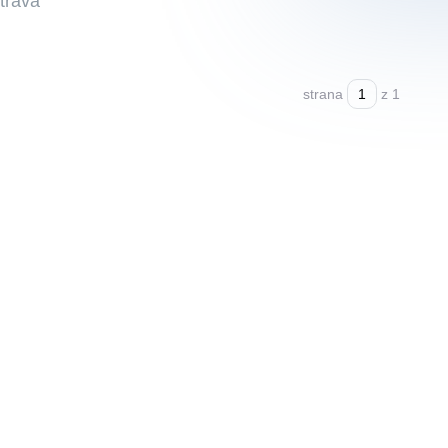
trava
strana
z 1