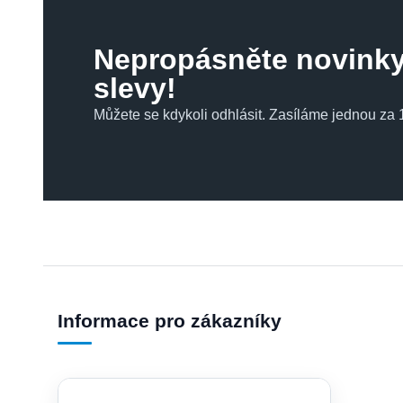
Nepropásněte novinky
slevy!
Můžete se kdykoli odhlásit. Zasíláme jednou za 1
Informace pro zákazníky