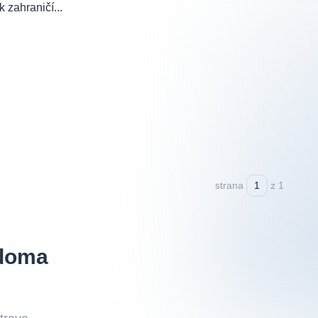
 zahraničí...
strana
z 1
 doma