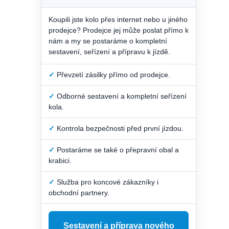
Koupili jste kolo přes internet nebo u jiného
prodejce? Prodejce jej může poslat přímo k
nám a my se postaráme o kompletní
sestavení, seřízení a přípravu k jízdě.
✓
Převzetí zásilky přímo od prodejce.
✓
Odborné sestavení a kompletní seřízení
kola.
✓
Kontrola bezpečnosti před první jízdou.
✓
Postaráme se také o přepravní obal a
krabici.
✓
Služba pro koncové zákazníky i
obchodní partnery.
Sestavení a příprava nového