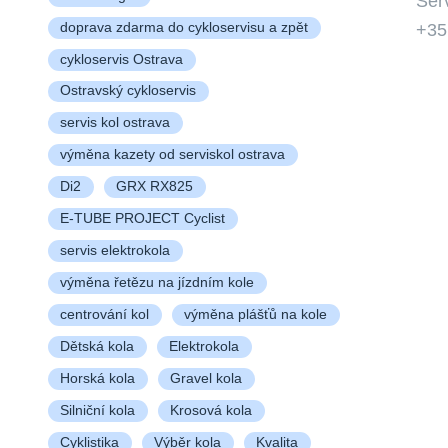
Ser
+3
doprava zdarma do cykloservisu a zpět
cykloservis Ostrava
Ostravský cykloservis
servis kol ostrava
výměna kazety od serviskol ostrava
Di2
GRX RX825
E-TUBE PROJECT Cyclist
servis elektrokola
výměna řetězu na jízdním kole
centrování kol
výměna plášťů na kole
Dětská kola
Elektrokola
Horská kola
Gravel kola
Silniční kola
Krosová kola
Cyklistika
Výběr kola
Kvalita